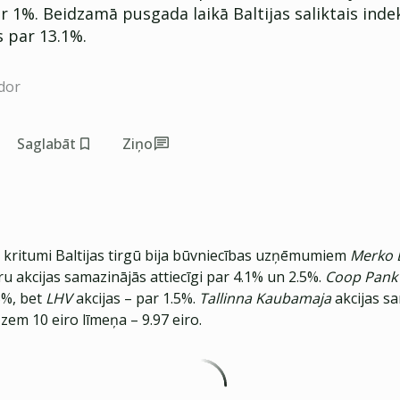
r 1%. Beidzamā pusgada laikā Baltijas saliktais indek
 par 13.1%.
dor
Saglabāt
Ziņo
 kritumi Baltijas tirgū bija būvniecības uzņēmumiem
Merko 
ru akcijas samazinājās attiecīgi par 4.1% un 2.5%.
Coop Pank
5%, bet
LHV
akcijas – par 1.5%.
Tallinna Kaubamaja
akcijas s
 zem 10 eiro līmeņa – 9.97 eiro.