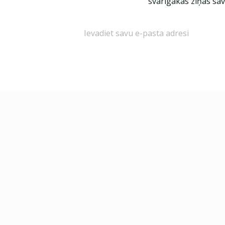
svarīgākās ziņas sav