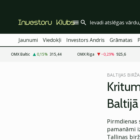
Jaunumi
Viedokļi
Investors Andris
Grāmatas
OMX Baltic
0,15
%
315,44
OMX Riga
−0,29
%
925,6
cebook
BALTIJAS BIRŽA
Twitter)
Kritum
kedIn
Baltijā
ail
k
Pirmdienas s
pamanāmi izp
Tallinas bir