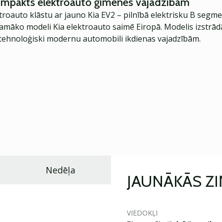
kompakts elektroauto ģimenes vajadzībām
troauto klāstu ar jauno Kia EV2 – pilnībā elektrisku B segme
jamāko modeli Kia elektroauto saimē Eiropā. Modelis izstrād
ehnoloģiski modernu automobili ikdienas vajadzībām.
Nedēļa
JAUNĀKĀS Z
VIEDOKĻI