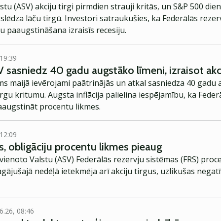
tu (ASV) akciju tirgi pirmdien strauji kritās, un S&P 500 die
lēdza lāču tirgū. Investori satraukušies, ka Federālās rezer
u paaugstināšana izraisīs recesiju.
 19:39
 sasniedz 40 gadu augstāko līmeni, izraisot akc
s maijā ievērojami paātrinājās un atkal sasniedza 40 gadu 
tirgu kritumu. Augsta inflācija palielina iespējamību, ka Fede
paaugstināt procentu likmes.
 12:09
ies, obligāciju procentu likmes pieaug
ienoto Valstu (ASV) Federālās rezervju sistēmas (FRS) proc
ājušajā nedēļā ietekmēja arī akciju tirgus, uzlikušas negatī
6.26, 08:46