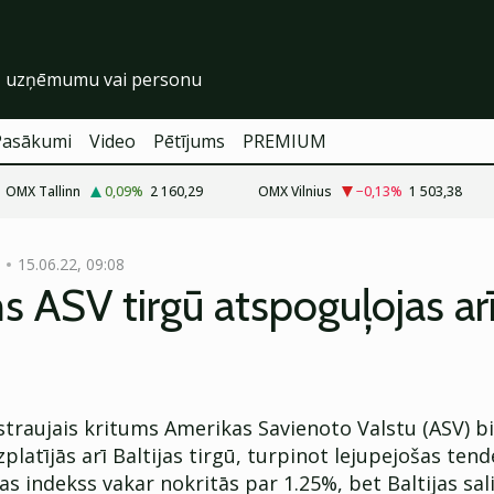
Pasākumi
Video
Pētījums
PREMIUM
OMX Tallinn
0,09
%
2 160,29
OMX Vilnius
−0,13
%
1 503,38
15.06.22, 09:08
s ASV tirgū atspoguļojas ar
traujais kritums Amerikas Savienoto Valstu (ASV) bi
latījās arī Baltijas tirgū, turpinot lejupejošas tend
žas indekss vakar nokritās par 1.25%, bet Baltijas sal