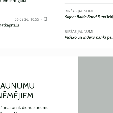
tiem eiro gadā
BIRŽAS JAUNUMI
Signet Baltic Bond Fund
iek
06.08.26, 10:55
matkapitālu
BIRŽAS JAUNUMI
Indexo
un
Indexo banka
pal
 JAUNUMU
ŅĒMĒJIEM
šanai un ik dienu saņemt