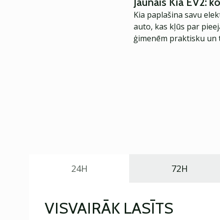
Jaunais Kia EV2: 
Kia paplašina savu elek
auto, kas kļūs par piee
ģimenēm praktisku un t
24H
72H
VISVAIRĀK LASĪTS