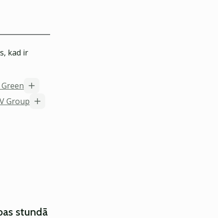
, kad ir
t Green
V Group
ības stundā