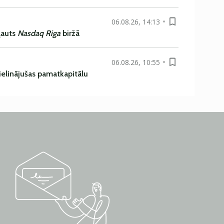
06.08.26, 14:13
ļauts
Nasdaq Riga
biržā
06.08.26, 10:55
ielinājušas pamatkapitālu