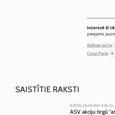
Interesē šī t
pieejams jauns
Baltijas birža
Coop Pank
SAISTĪTIE RAKSTI
BIRŽAS JAUNUMI
14.06.22,
ASV akciju tirgū “