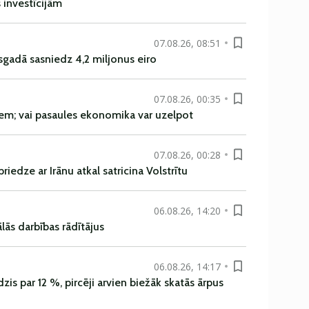
s investīcijām
07.08.26, 08:51
sgadā sasniedz 4,2 miljonus eiro
07.08.26, 00:35
em; vai pasaules ekonomika var uzelpot
07.08.26, 00:28
iedze ar Irānu atkal satricina Volstrītu
06.08.26, 14:20
ās darbības rādītājus
06.08.26, 14:17
is par 12 %, pircēji arvien biežāk skatās ārpus