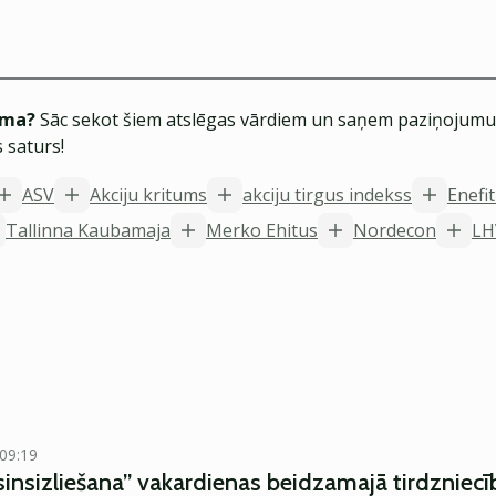
ēma?
Sāc sekot šiem atslēgas vārdiem un saņem paziņojumus
 saturs!
ASV
Akciju kritums
akciju tirgus indekss
Enefi
Tallinna Kaubamaja
Merko Ehitus
Nordecon
LH
 09:19
asinsizliešana” vakardienas beidzamajā tirdzniec