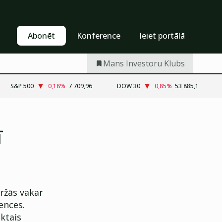
Pašapkalpošanās
Abonēt
Abonēt
Konference
Ieiet portālā
Mans Investoru Klubs
S&P 500
−0,18
%
7 709,96
DOW 30
−0,85
%
53 885,1
ī
ržās vakar
ences.
iktais