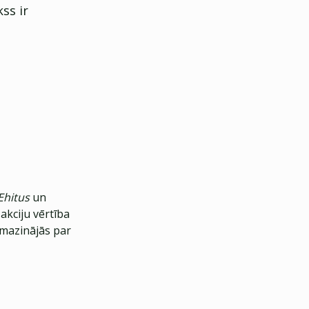
ss ir
Ehitus
un
akciju vērtība
amazinājās par