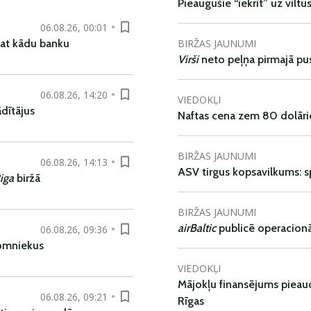
Pieaugušie “iekrīt” uz viltu
06.08.26, 00:01
BIRŽAS JAUNUMI
pat kādu banku
Virši
neto peļņa pirmajā pu
06.08.26, 14:20
VIEDOKĻI
dītājus
Naftas cena zem 80 dolāri
BIRŽAS JAUNUMI
06.08.26, 14:13
ASV tirgus kopsavilkums: spr
iga
biržā
BIRŽAS JAUNUMI
airBaltic
publicē operacionāl
06.08.26, 09:36
nomniekus
VIEDOKĻI
Mājokļu finansējums pieaudz
06.08.26, 09:21
Rīgas