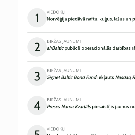
VIEDOKĻI
1
Norvēģija piedāvā naftu, kuģus, lašus un 
BIRŽAS JAUNUMI
2
airBaltic
publicē operacionālās darbības rā
BIRŽAS JAUNUMI
3
Signet Baltic Bond Fund
iekļauts
Nasdaq R
BIRŽAS JAUNUMI
4
Preses Nama Kvartāls
piesaistījis jaunus 
VIEDOKĻI
5