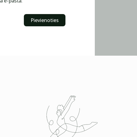
ā e-pastā.
Pievienoties