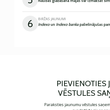
Naudas glabāšana mājās var izmaksāt sim
BIRŽAS JAUNUMI
6
Indexo
un
Indexo banka
palielinājušas pa
PIEVIENOTIES
VĒSTULES SA
Paraksties jaunumu vēstules saņem