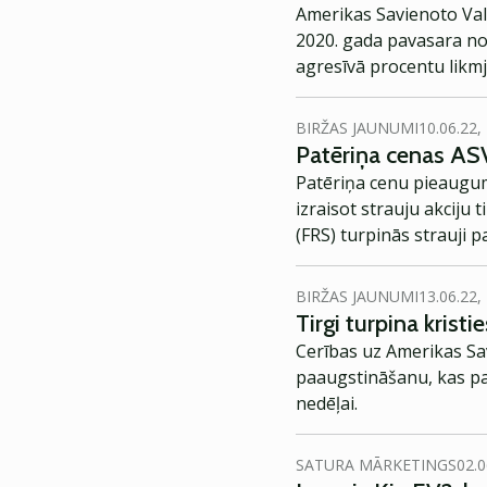
Amerikas Savienoto Vals
2020. gada pavasara nos
agresīvā procentu likmj
BIRŽAS JAUNUMI
10.06.22,
Patēriņa cenas ASV
Patēriņa cenu pieaugum
izraisot strauju akciju 
(FRS) turpinās strauji 
BIRŽAS JAUNUMI
13.06.22,
Tirgi turpina krist
Cerības uz Amerikas Sav
paaugstināšanu, kas pag
nedēļai.
SATURA MĀRKETINGS
02.0