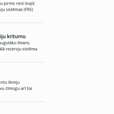
nu pirmo reizi kopš
vju sistēmas (FRS)
iju kritumu
augstāko līmeni,
rālā rezervju sistēma
entu likmju
vu zīmogu arī šai