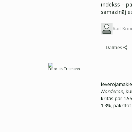
indekss – pa
samazinājies
Rait Kon
Dalīties
Foto:
Liis Treimann
Ievērojamākie
Nordecon
, ku
kritās par 1.9
1.3%, pakrītot