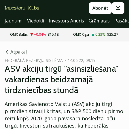
Abonēt
Jaunumi
Viedokļi
Investors Andris
Grāmatas
Pasāk
OMX Baltic
−0,04
%
315,18
OMX Riga
0,23
%
925,27
cebook
Atpakaļ
Twitter)
FEDERĀLĀ REZERVJU SISTĒMA
14.06.22, 09:19
ASV akciju tirgū “asinsizliešana”
kedIn
vakardienas beidzamajā
ail
tirdzniecības stundā
k
Amerikas Savienoto Valstu (ASV) akciju tirgi
pirmdien strauji kritās, un S&P 500 dienu pirmo
reizi kopš 2020. gada pavasara noslēdza lāču
tirgū. Investori satraukušies, ka Federālās