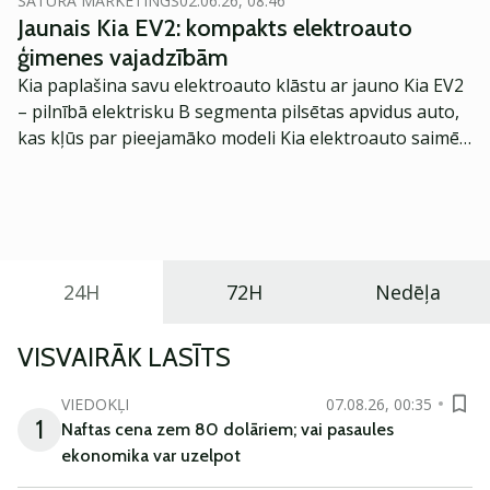
SATURA MĀRKETINGS
02.06.26, 08:46
Jaunais Kia EV2: kompakts elektroauto
ģimenes vajadzībām
Kia paplašina savu elektroauto klāstu ar jauno Kia EV2
– pilnībā elektrisku B segmenta pilsētas apvidus auto,
kas kļūs par pieejamāko modeli Kia elektroauto saimē
Eiropā. Modelis izstrādāts ar mērķi piedāvāt ģimenēm
praktisku un tehnoloģiski modernu automobili
ikdienas vajadzībām.
24H
72H
Nedēļa
VISVAIRĀK LASĪTS
VIEDOKĻI
07.08.26, 00:35
1
Naftas cena zem 80 dolāriem; vai pasaules
ekonomika var uzelpot