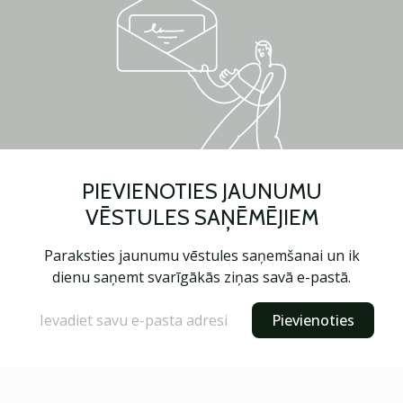
PIEVIENOTIES JAUNUMU
VĒSTULES SAŅĒMĒJIEM
Paraksties jaunumu vēstules saņemšanai un ik
dienu saņemt svarīgākās ziņas savā e-pastā.
Pievienoties