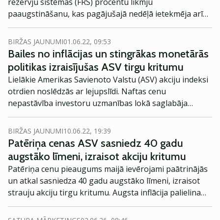
rezervju sistēmas (FRS) procentu likmju
paaugstināšanu, kas pagājušajā nedēļā ietekmēja arī
akciju tirgus, uzlikušas negatīvu zīmogu arī šai nedēļai.
BIRŽAS JAUNUMI
01.06.22, 09:53
Bailes no inflācijas un stingrākas monetārās
politikas izraisījušas ASV tirgu kritumu
Lielākie Amerikas Savienoto Valstu (ASV) akciju indeksi
otrdien noslēdzās ar lejupslīdi. Naftas cenu
nepastāvība investoru uzmanības lokā saglabāja
inflācijas kāpumu, tāpat arī Federālās rezervju sistēmas
(FRS) monetārās politikas veidotāji bija noskaņoti
BIRŽAS JAUNUMI
10.06.22, 19:39
stingrāk nekā gaidīts.
Patēriņa cenas ASV sasniedz 40 gadu
augstāko līmeni, izraisot akciju kritumu
Patēriņa cenu pieaugums maijā ievērojami paātrinājās
un atkal sasniedza 40 gadu augstāko līmeni, izraisot
strauju akciju tirgu kritumu. Augsta inflācija palielina
iespējamību, ka Federālā rezervju sistēma (FRS)
turpinās strauji paaugstināt procentu likmes.