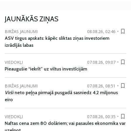
JAUNĀKĀS ZIŅAS
BIRŽAS JAUNUMI
08.08.26, 02:46
ASV tirgus apskats: kāpēc sliktas ziņas investoriem
izrādījās labas
VIEDOKĻI
07.08.26, 09:07
Pieaugušie “iekrīt” uz viltus investīcijām
BIRŽAS JAUNUMI
07.08.26, 08:51
Virši
neto peļņa pirmajā pusgadā sasniedz 4,2 miljonus
eiro
VIEDOKĻI
07.08.26, 00:35
Naftas cena zem 80 dolāriem; vai pasaules ekonomika var
uzelpot