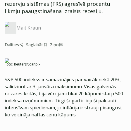
rezervju sistēmas (FRS) agresīvā procentu
likmju paaugstināšana izraisīs recesiju.
Mait Kraun
Dalīties
Saglabāt
Ziņo
Foto:
Reuters/Scanpix
S&P 500 indekss ir samazinājies par vairāk nekā 20%,
salīdzinot ar 3. janvāra maksimumu. Visas galvenās
nozares kritās, bija vērojami tikai 20 kāpumi starp 500
indeksa uzņēmumiem. Tirgi šogad ir bijuši pakļauti
intensīvam spiedienam, jo inflācija ir strauji pieaugusi,
ko veicināja naftas cenu kāpums.