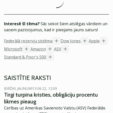
Interesē šī tēma?
Sāc sekot šiem atslēgas vārdiem un
saņem paziņojumus, kad ir pieejams jauns saturs!
Federālā rezervju sistēma
Dow Jones
Apple
Microsoft
Amazon
ASV
Standard & Poor's 500
SAISTĪTIE RAKSTI
BIRŽAS JAUNUMI
13.06.22, 12:09
Tirgi turpina kristies, obligāciju procentu
likmes pieaug
Cerības uz Amerikas Savienoto Valstu (ASV) Federālās