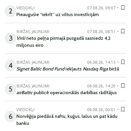
VIEDOKĻI
07.08.26, 09:07
2
Pieaugušie “iekrīt” uz viltus investīcijām
BIRŽAS JAUNUMI
07.08.26, 08:51
3
Virši
neto peļņa pirmajā pusgadā sasniedz 4,2
miljonus eiro
BIRŽAS JAUNUMI
06.08.26, 14:13
4
Signet Baltic Bond Fund
iekļauts
Nasdaq Riga
biržā
BIRŽAS JAUNUMI
06.08.26, 14:20
5
airBaltic
publicē operacionālās darbības rādītājus
VIEDOKĻI
06.08.26, 00:01
6
Norvēģija piedāvā naftu, kuģus, lašus un pat kādu
banku