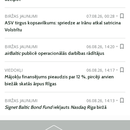
BIRŽAS JAUNUMI
07.08.26, 00:28
ASV tirgus kopsavilkums: spriedze ar Irānu atkal satricina
Volstrītu
BIRŽAS JAUNUMI
06.08.26, 14:20
airBaltic
publicē operacionālās darbības rādītājus
VIEDOKĻI
06.08.26, 14:17
Mājokļu finansējums pieaudzis par 12 %, pircēji arvien
biežāk skatās ārpus Rīgas
BIRŽAS JAUNUMI
06.08.26, 14:13
Signet Baltic Bond Fund
iekļauts
Nasdaq Riga
biržā