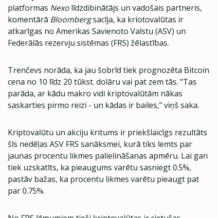
platformas
Nexo
līdzdibinātājs un vadošais partneris,
komentārā
Bloomberg
sacīja, ka kriotovalūtas ir
atkarīgas no Amerikas Savienoto Valstu (ASV) un
Federālās rezervju sistēmas (FRS) žēlastības.
Trenčevs norāda, ka jau šobrīd tiek prognozēta Bitcoin
cena no 10 līdz 20 tūkst. dolāru vai pat zem tās. "Tas
parāda, ar kādu makro vidi kriptovalūtām nākas
saskarties pirmo reizi - un kādas ir bailes," viņš saka.
Kriptovalūtu un akciju kritums ir priekšlaicīgs rezultāts
šīs nedēļas ASV FRS sanāksmei, kurā tiks lemts par
jaunas procentu likmes palielināšanas apmēru. Lai gan
tiek uzskatīts, ka pieaugums varētu sasniegt 0.5%,
pastāv bažas, ka procentu likmes varētu pieaugt pat
par 0.75%.