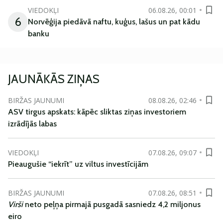
VIEDOKĻI
06.08.26, 00:01
6
Norvēģija piedāvā naftu, kuģus, lašus un pat kādu
banku
JAUNĀKĀS ZIŅAS
BIRŽAS JAUNUMI
08.08.26, 02:46
ASV tirgus apskats: kāpēc sliktas ziņas investoriem
izrādījās labas
VIEDOKĻI
07.08.26, 09:07
Pieaugušie “iekrīt” uz viltus investīcijām
BIRŽAS JAUNUMI
07.08.26, 08:51
Virši
neto peļņa pirmajā pusgadā sasniedz 4,2 miljonus
eiro