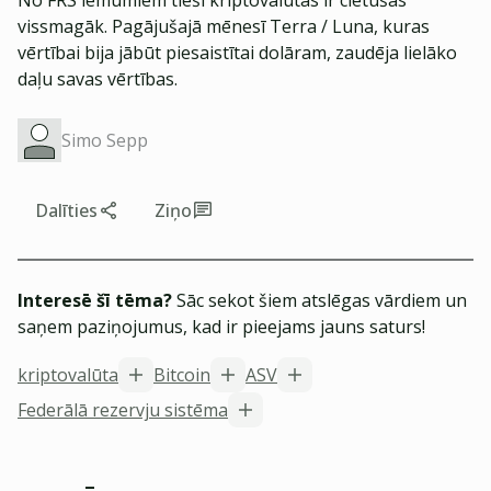
No FRS lēmumiem tieši kriptovalūtas ir cietušas
vissmagāk. Pagājušajā mēnesī Terra / Luna, kuras
vērtībai bija jābūt piesaistītai dolāram, zaudēja lielāko
daļu savas vērtības.
Simo Sepp
Dalīties
Ziņo
Interesē šī tēma?
Sāc sekot šiem atslēgas vārdiem un
saņem paziņojumus, kad ir pieejams jauns saturs!
kriptovalūta
Bitcoin
ASV
Federālā rezervju sistēma