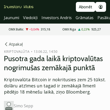
Abonēt
Jaunumi
Viedokļi
Investors Andris
Grāmatas
Pasāk
OMX Baltic
−0,04
%
315,18
OMX Riga
0,23
%
925,27
cebook
cebook
Atpakaļ
Twitter)
Twitter)
KRIPTOVALŪTA
13.06.22, 14:50
Pusotra gada laikā kriptovalūtas
kedIn
kedIn
nogrimušas zemākajā punktā
ail
ail
Kriptovalūta Bitcoin ir nokritusies zem 25 tūkst.
k
k
dolāru atzīmes un tagad ir zemākajā līmenī
pēdējo 18 mēnešu laikā, ziņo Bloomberg.
Simo Sepp