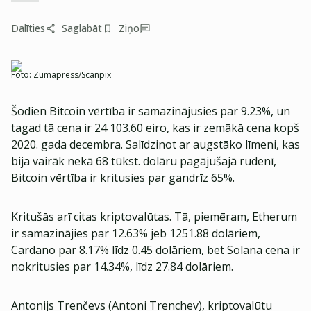
Dalīties
Saglabāt
Ziņo
Foto:
Zumapress/Scanpix
Šodien Bitcoin vērtība ir samazinājusies par 9.23%, un
tagad tā cena ir 24 103.60 eiro, kas ir zemākā cena kopš
2020. gada decembra. Salīdzinot ar augstāko līmeni, kas
bija vairāk nekā 68 tūkst. dolāru pagājušajā rudenī,
Bitcoin vērtība ir kritusies par gandrīz 65%.
Kritušās arī citas kriptovalūtas. Tā, piemēram, Etherum
ir samazinājies par 12.63% jeb 1251.88 dolāriem,
Cardano par 8.17% līdz 0.45 dolāriem, bet Solana cena ir
nokritusies par 14.34%, līdz 27.84 dolāriem.
Antonijs Trenčevs (Antoni Trenchev), kriptovalūtu