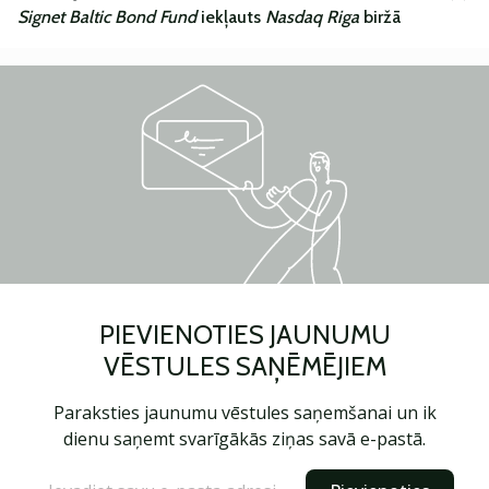
Signet Baltic Bond Fund
iekļauts
Nasdaq Riga
biržā
PIEVIENOTIES JAUNUMU
VĒSTULES SAŅĒMĒJIEM
Paraksties jaunumu vēstules saņemšanai un ik
dienu saņemt svarīgākās ziņas savā e-pastā.