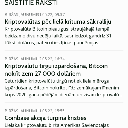
SAISTĪTIE RAKSTI
BIRŽAS JAUNUMI
31.05.22, 09:37
Kriptovalūtas pēc lielā krituma sāk ralliju
Kriptovalūta Bitcoin pieaugusi straujākajā tempā
beidzamo divu nedēļu laikā, sasniedzot gandrīz 31
tūkst. dolārus, pateicoties Ķīnas pandēmijas
ierobežojumu mazināšanai, kas palielināja investoru
apetīti riskēt.
BIRŽAS JAUNUMI
12.05.22, 16:34
Kriptovalūtu tirgū izpārdošana, Bitcoin
nokrīt zem 27 000 dolāriem
Ceturtdien kriptovalūtu tirgū notiek liela mēroga
izpārdošana, Bitcoin nokrītot līdz zemākajam līmenim
kopš 2020. gada pēdējām dienām un visam kriptovalūtu
tirgum zaudējot gandrīz piekto daļu savas
kapitalizācijas.
BIRŽAS JAUNUMI
11.05.22, 15:55
Coinbase akcija turpina kristies
Lielākā kriptovalūtu birža Amerikas Savienotajās