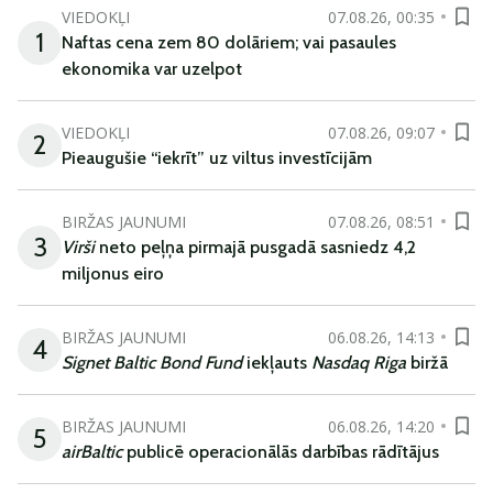
VIEDOKĻI
07.08.26, 00:35
1
Naftas cena zem 80 dolāriem; vai pasaules
ekonomika var uzelpot
VIEDOKĻI
07.08.26, 09:07
2
Pieaugušie “iekrīt” uz viltus investīcijām
BIRŽAS JAUNUMI
07.08.26, 08:51
3
Virši
neto peļņa pirmajā pusgadā sasniedz 4,2
miljonus eiro
BIRŽAS JAUNUMI
06.08.26, 14:13
4
Signet Baltic Bond Fund
iekļauts
Nasdaq Riga
biržā
BIRŽAS JAUNUMI
06.08.26, 14:20
5
airBaltic
publicē operacionālās darbības rādītājus