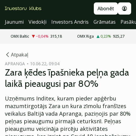
Abonēt
Jaunumi
Viedokļi
Investors Andris
Grāmatas
Pasāk
OMX Baltic
−0,04
%
315,18
OMX Riga
0,23
%
925,27
cebook
Atpakaļ
Twitter)
APRANGA
10.06.22, 09:04
Zara ķēdes īpašnieka peļņa gada
kedIn
laikā pieaugusi par 80%
ail
Uzņēmums Inditex, kuram pieder apģērbu
k
mazumtirgotājs Zara un kura zīmolu franšīzes
veikalus Baltijā vada Apranga, paziņojis par 80%
peļņas pieaugumu pirmajā ceturksnī. Peļņas
pieaugumu veicināja pircēju aktivitātes