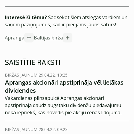
Interesē šī tēma?
Sāc sekot šiem atslēgas vārdiem un
saņem paziņojumus, kad ir pieejams jauns saturs!
Apranga
Baltijas birža
SAISTĪTIE RAKSTI
BIRŽAS JAUNUMI
29.04.22, 10:25
Aprangas akcionāri apstiprināja vēl lielākas
dividendes
Vakardienas pilnsapulcē Aprangas akcionāri
apstiprināja daudz augstāku dividenžu piedāvājumu
nekā iepriekš, kas novedis pie akciju cenas lidojuma..
BIRŽAS JAUNUMI
28.04.22, 09:23