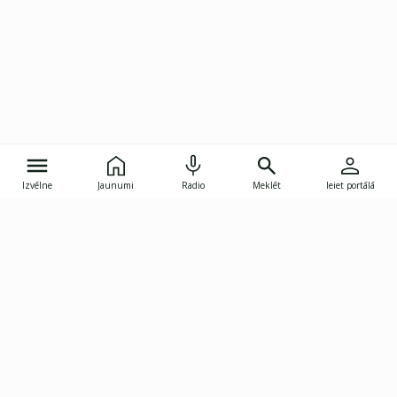
Izvēlne
Jaunumi
Radio
Meklēt
Ieiet portālā
Gunāra Astras iela 8B, Rīga, LV-1082
janis.skupelis@investoruklubs.lv
Abonē
Abonē jaunumus