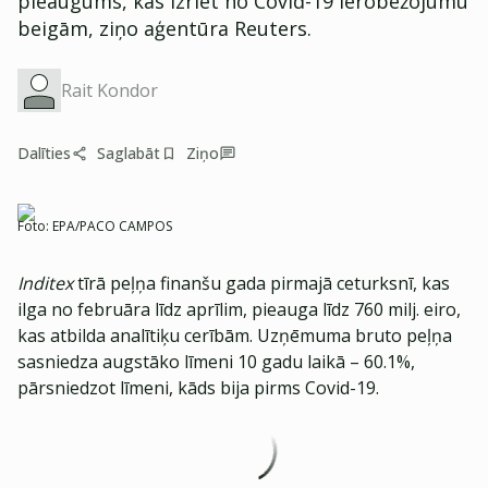
pieaugums, kas izriet no Covid-19 ierobežojumu
beigām, ziņo aģentūra Reuters.
Rait Kondor
Dalīties
Saglabāt
Ziņo
Foto:
EPA/PACO CAMPOS
Inditex
tīrā peļņa finanšu gada pirmajā ceturksnī, kas
ilga no februāra līdz aprīlim, pieauga līdz 760 milj. eiro,
kas atbilda analītiķu cerībām. Uzņēmuma bruto peļņa
sasniedza augstāko līmeni 10 gadu laikā – 60.1%,
pārsniedzot līmeni, kāds bija pirms Covid-19.