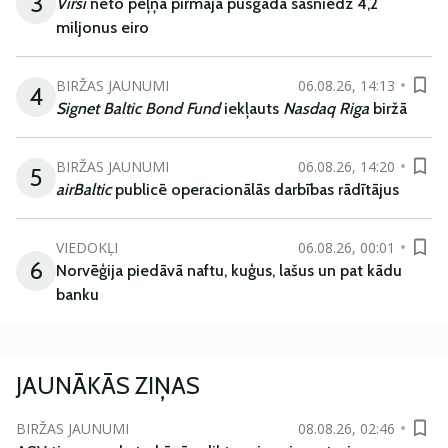
3
Virši
neto peļņa pirmajā pusgadā sasniedz 4,2
miljonus eiro
BIRŽAS JAUNUMI
06.08.26, 14:13
4
Signet Baltic Bond Fund
iekļauts
Nasdaq Riga
biržā
BIRŽAS JAUNUMI
06.08.26, 14:20
5
airBaltic
publicē operacionālās darbības rādītājus
VIEDOKĻI
06.08.26, 00:01
6
Norvēģija piedāvā naftu, kuģus, lašus un pat kādu
banku
JAUNĀKĀS ZIŅAS
BIRŽAS JAUNUMI
08.08.26, 02:46