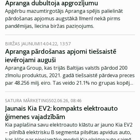
Apranga dubultoja apgrozījumu
Apģērbu mazumtirgotājs Apranga spējis palielināt
pārdošanas apjomus augstākā līmenī nekā pirms
pandēmijas, liecina biržas paziņojums.
BIRŽAS JAUNUMI
14.04.22, 13:57
Apranga pārdošanas apjomi tiešsaistē
ievērojami auguši
Apranga Group, kas trijās Baltijas valstīs pārdod 200
zīmolu produktus, 2021. gadā tiešsaistē pārdeva preces
par 48.256 milj. eiro. Tas veido 21.1% no grupas kopējā
apgrozījuma un ir teju divas reizes vairāk nekā 2020.
gadā, kad tiešsaistes pārdošanas apjoms sasniedza
SATURA MĀRKETINGS
02.06.26, 08:46
24.95 milj. eiro.
Jaunais Kia EV2: kompakts elektroauto
ģimenes vajadzībām
Kia paplašina savu elektroauto klāstu ar jauno Kia EV2
– pilnībā elektrisku B segmenta pilsētas apvidus auto,
kas kļūs par pieejamāko modeli Kia elektroauto saimē