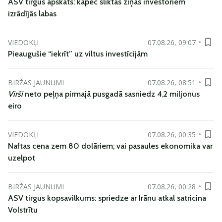
ASV tirgus apskats: kāpēc sliktas ziņas investoriem
izrādījās labas
VIEDOKĻI
07.08.26, 09:07
Pieaugušie “iekrīt” uz viltus investīcijām
BIRŽAS JAUNUMI
07.08.26, 08:51
Virši
neto peļņa pirmajā pusgadā sasniedz 4,2 miljonus
eiro
VIEDOKĻI
07.08.26, 00:35
Naftas cena zem 80 dolāriem; vai pasaules ekonomika var
uzelpot
BIRŽAS JAUNUMI
07.08.26, 00:28
ASV tirgus kopsavilkums: spriedze ar Irānu atkal satricina
Volstrītu