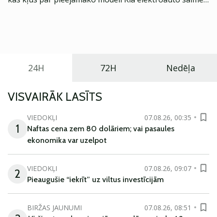
Eiropā. Modelis izstrādāts ar mērķi piedāvāt ģimenēm
praktisku un tehnoloģiski modernu automobili
ikdienas vajadzībām.
24H
72H
Nedēļa
VISVAIRĀK LASĪTS
VIEDOKĻI
07.08.26, 00:35
1
Naftas cena zem 80 dolāriem; vai pasaules
ekonomika var uzelpot
VIEDOKĻI
07.08.26, 09:07
2
Pieaugušie “iekrīt” uz viltus investīcijām
BIRŽAS JAUNUMI
07.08.26, 08:51