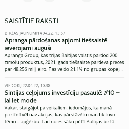
SAISTĪTIE RAKSTI
BIRŽAS JAUNUMI
14.04.22, 13:57
Apranga pārdošanas apjomi tiešsaistē
ievērojami auguši
Apranga Group, kas trijās Baltijas valstīs pārdod 200
zīmolu produktus, 2021. gadā tiešsaistē pārdeva preces
par 48.256 milj. eiro. Tas veido 21.1% no grupas kopējā
apgrozījuma un ir teju divas reizes vairāk nekā 2020.
gadā, kad tiešsaistes pārdošanas apjoms sasniedza
VIEDOKĻI
22.04.22, 10:38
24.95 milj. eiro.
Sintijas ceļojums investīciju pasaulē: #10 –
lai iet mode
Vakar, staigājot pa veikaliem, iedomājos, ka manā
portfelī vēl nav akcijas, kas pārstāvētu man tik tuvo
tēmu – apģērbu. Tad nu es sāku pētīt Baltijas biržā
kotētos uzņēmumus no šādas prizmas un izvēlējos