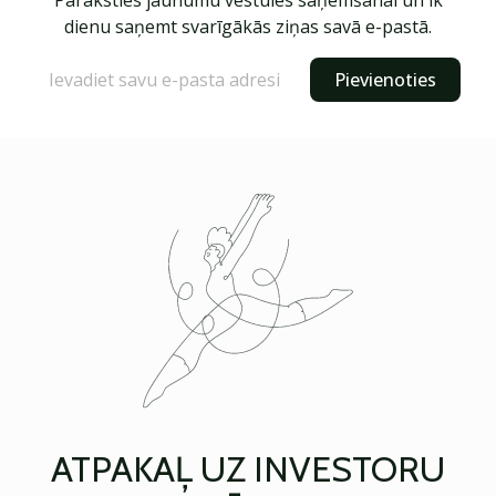
Paraksties jaunumu vēstules saņemšanai un ik
dienu saņemt svarīgākās ziņas savā e-pastā.
Pievienoties
ATPAKAĻ UZ INVESTORU