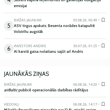
emisijai
BIRŽAS JAUNUMI
05.08.26, 00:49
5
ASV tirgus apskats: Besenta norādes katapultē
Volstrītu augstāk
INVESTORS ANDRIS
30.07.26, 01:25
6
AI karstā gaisa nolaišanu sajūt arī Andris
JAUNĀKĀS ZIŅAS
BIRŽAS JAUNUMI
06.08.26, 14:20
airBaltic
publicē operacionālās darbības rādītājus
VIEDOKĻI
06.08.26, 14:17
Mājokļu finansējums pieaudzis par 12 %, pircēji arvien