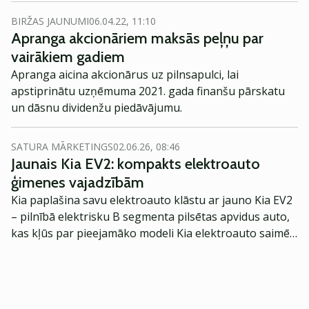
iegādāties Apranga Group akcijas.
BIRŽAS JAUNUMI
06.04.22, 11:10
Apranga akcionāriem maksās peļņu par
vairākiem gadiem
Apranga aicina akcionārus uz pilnsapulci, lai
apstiprinātu uzņēmuma 2021. gada finanšu pārskatu
un dāsnu dividenžu piedāvājumu.
SATURA MĀRKETINGS
02.06.26, 08:46
Jaunais Kia EV2: kompakts elektroauto
ģimenes vajadzībām
Kia paplašina savu elektroauto klāstu ar jauno Kia EV2
– pilnībā elektrisku B segmenta pilsētas apvidus auto,
kas kļūs par pieejamāko modeli Kia elektroauto saimē
Eiropā. Modelis izstrādāts ar mērķi piedāvāt ģimenēm
praktisku un tehnoloģiski modernu automobili
ikdienas vajadzībām.