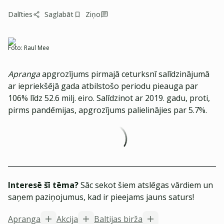
Dalīties
Saglabāt
Ziņo
Foto:
Raul Mee
Apranga
apgrozījums pirmajā ceturksnī salīdzinājumā
ar iepriekšējā gada atbilstošo periodu pieauga par
106% līdz 52.6 milj. eiro. Salīdzinot ar 2019. gadu, proti,
pirms pandēmijas, apgrozījums palielinājies par 5.7%.
Interesē šī tēma?
Sāc sekot šiem atslēgas vārdiem un
saņem paziņojumus, kad ir pieejams jauns saturs!
Apranga
Akcija
Baltijas birža