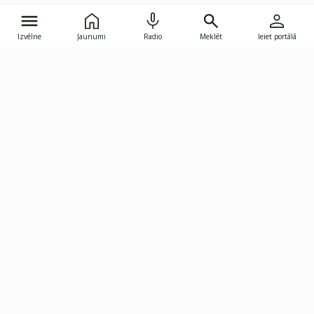
Izvēlne
Jaunumi
Radio
Meklēt
Ieiet portālā
Gunāra Astras iela 8B, Rīga, LV-1082
janis.skupelis@investoruklubs.lv
Abonē
Abonē jaunumus
Reklāma
Publikāciju lietošanas
Vispārējie noteikumi
tiesības
Privātuma politika
Pārtraukt abonēšanu
Iestatījumu pārvaldība