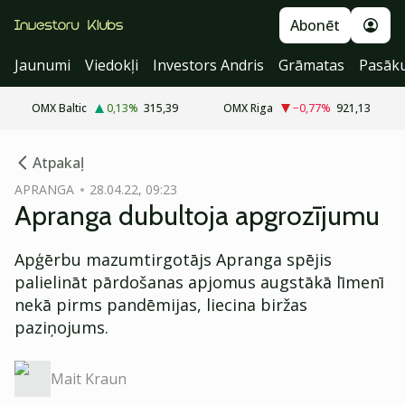
Abonēt
Jaunumi
Viedokļi
Investors Andris
Grāmatas
Pasāk
OMX Baltic
0,13
%
315,39
OMX Riga
−0,77
%
921,13
cebook
Atpakaļ
Twitter)
APRANGA
28.04.22, 09:23
Apranga dubultoja apgrozījumu
kedIn
ail
Apģērbu mazumtirgotājs Apranga spējis
palielināt pārdošanas apjomus augstākā līmenī
k
nekā pirms pandēmijas, liecina biržas
paziņojums.
Mait Kraun