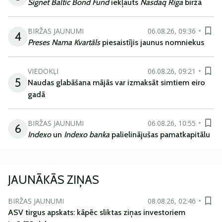
Signet Baltic Bond Fund
iekļauts
Nasdaq Riga
biržā
BIRŽAS JAUNUMI
06.08.26, 09:36
4
Preses Nama Kvartāls
piesaistījis jaunus nomniekus
VIEDOKĻI
06.08.26, 09:21
5
Naudas glabāšana mājās var izmaksāt simtiem eiro
gadā
BIRŽAS JAUNUMI
06.08.26, 10:55
6
Indexo
un
Indexo banka
palielinājušas pamatkapitālu
JAUNĀKĀS ZIŅAS
BIRŽAS JAUNUMI
08.08.26, 02:46
ASV tirgus apskats: kāpēc sliktas ziņas investoriem