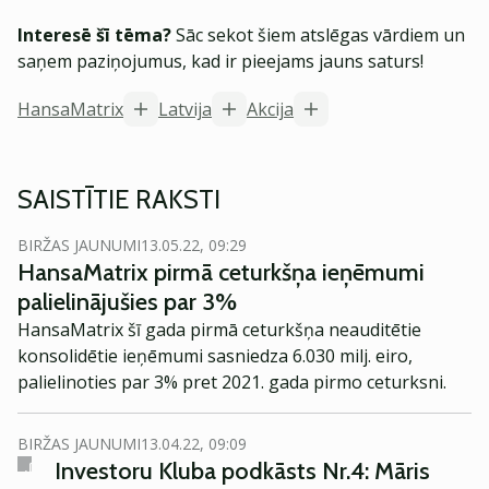
Interesē šī tēma?
Sāc sekot šiem atslēgas vārdiem un
saņem paziņojumus, kad ir pieejams jauns saturs!
HansaMatrix
Latvija
Akcija
SAISTĪTIE RAKSTI
BIRŽAS JAUNUMI
13.05.22, 09:29
HansaMatrix pirmā ceturkšņa ieņēmumi
palielinājušies par 3%
HansaMatrix šī gada pirmā ceturkšņa neauditētie
konsolidētie ieņēmumi sasniedza 6.030 milj. eiro,
palielinoties par 3% pret 2021. gada pirmo ceturksni.
BIRŽAS JAUNUMI
13.04.22, 09:09
Investoru Kluba podkāsts Nr.4: Māris