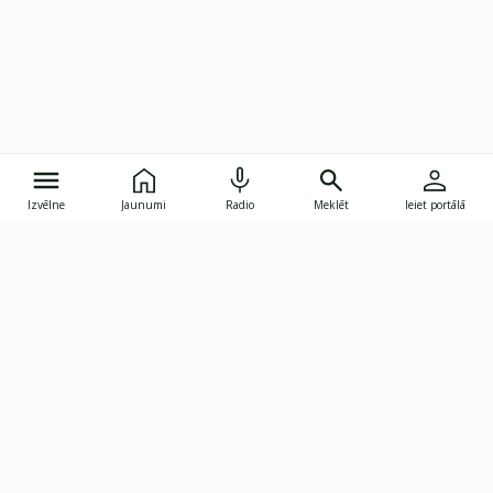
Izvēlne
Jaunumi
Radio
Meklēt
Ieiet portālā
Gunāra Astras iela 8B, Rīga, LV-1082
janis.skupelis@investoruklubs.lv
Abonē
Abonē jaunumus
Reklāma