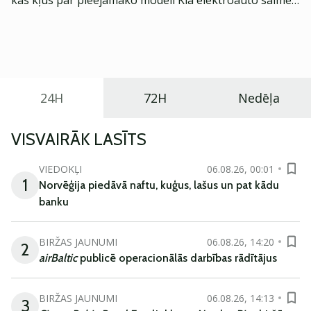
kas kļūs par pieejamāko modeli Kia elektroauto saimē
Eiropā. Modelis izstrādāts ar mērķi piedāvāt ģimenēm
praktisku un tehnoloģiski modernu automobili
ikdienas vajadzībām.
24H
72H
Nedēļa
VISVAIRĀK LASĪTS
VIEDOKĻI
06.08.26, 00:01
1
Norvēģija piedāvā naftu, kuģus, lašus un pat kādu
banku
BIRŽAS JAUNUMI
06.08.26, 14:20
2
airBaltic
publicē operacionālās darbības rādītājus
BIRŽAS JAUNUMI
06.08.26, 14:13
3