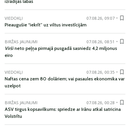
izrādījās labas
VIEDOKĻI
07.08.26, 09:07
Pieaugušie “iekrīt” uz viltus investīcijām
BIRŽAS JAUNUMI
07.08.26, 08:51
Virši
neto peļņa pirmajā pusgadā sasniedz 4,2 miljonus
eiro
VIEDOKĻI
07.08.26, 00:35
Naftas cena zem 80 dolāriem; vai pasaules ekonomika var
uzelpot
BIRŽAS JAUNUMI
07.08.26, 00:28
ASV tirgus kopsavilkums: spriedze ar Irānu atkal satricina
Volstrītu