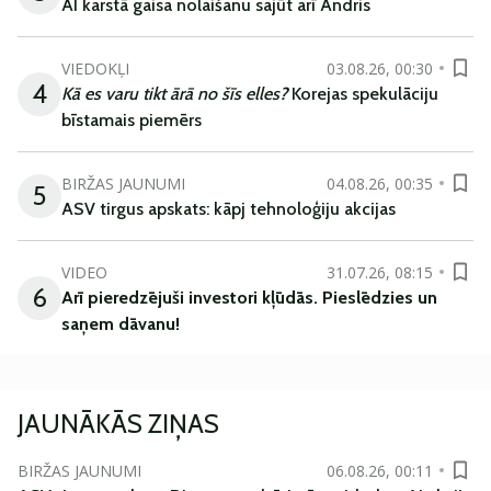
AI karstā gaisa nolaišanu sajūt arī Andris
VIEDOKĻI
03.08.26, 00:30
4
Kā es varu tikt ārā no šīs elles?
Korejas spekulāciju
bīstamais piemērs
BIRŽAS JAUNUMI
04.08.26, 00:35
5
ASV tirgus apskats: kāpj tehnoloģiju akcijas
VIDEO
31.07.26, 08:15
6
Arī
pieredzējuši
investori
kļūdā
s
.
Pieslēdzies un
saņem
dāvanu
!
JAUNĀKĀS ZIŅAS
BIRŽAS JAUNUMI
06.08.26, 00:11