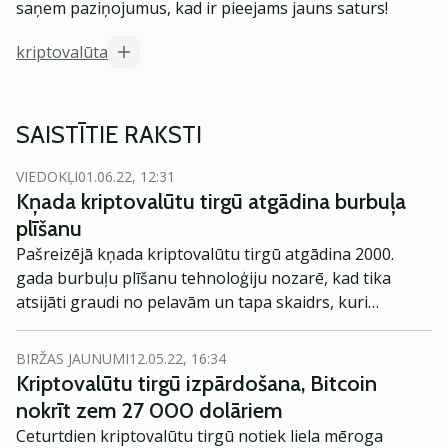
saņem paziņojumus, kad ir pieejams jauns saturs!
kriptovalūta
SAISTĪTIE RAKSTI
VIEDOKĻI
01.06.22, 12:31
Kņada kriptovalūtu tirgū atgādina burbuļa
plīšanu
Pašreizējā kņada kriptovalūtu tirgū atgādina 2000.
gada burbuļu plīšanu tehnoloģiju nozarē, kad tika
atsijāti graudi no pelavām un tapa skaidrs, kuri
uzņēmumi ir dzīvotspējīgi ilgtermiņā.
BIRŽAS JAUNUMI
12.05.22, 16:34
Kriptovalūtu tirgū izpārdošana, Bitcoin
nokrīt zem 27 000 dolāriem
Ceturtdien kriptovalūtu tirgū notiek liela mēroga