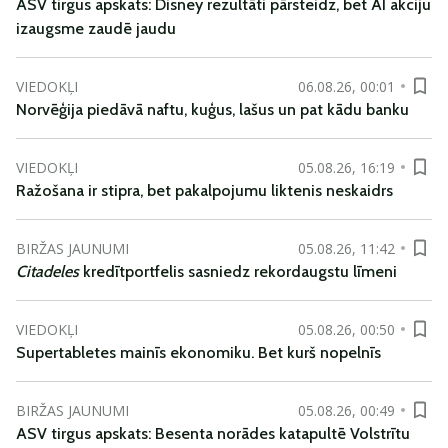
ASV tirgus apskats: Disney rezultāti pārsteidz, bet AI akciju
izaugsme zaudē jaudu
VIEDOKĻI
06.08.26, 00:01
Norvēģija piedāvā naftu, kuģus, lašus un pat kādu banku
VIEDOKĻI
05.08.26, 16:19
Ražošana ir stipra, bet pakalpojumu liktenis neskaidrs
BIRŽAS JAUNUMI
05.08.26, 11:42
Citadeles
kredītportfelis sasniedz rekordaugstu līmeni
VIEDOKĻI
05.08.26, 00:50
Supertabletes mainīs ekonomiku. Bet kurš nopelnīs
BIRŽAS JAUNUMI
05.08.26, 00:49
ASV tirgus apskats: Besenta norādes katapultē Volstrītu