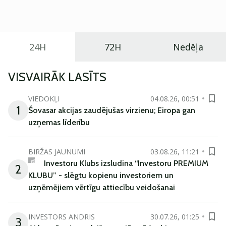
praktisku un tehnoloģiski modernu automobili
ikdienas vajadzībām.
24H
72H
Nedēļa
VISVAIRĀK LASĪTS
VIEDOKĻI
04.08.26, 00:51
1
Šovasar akcijas zaudējušas virzienu; Eiropa gan
uzņemas līderību
BIRŽAS JAUNUMI
03.08.26, 11:21
Investoru Klubs izsludina “Investoru PREMIUM
2
KLUBU” - slēgtu kopienu investoriem un
uzņēmējiem vērtīgu attiecību veidošanai
INVESTORS ANDRIS
30.07.26, 01:25
3