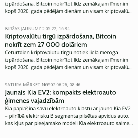
izpārdošana, Bitcoin nokrītot līdz zemākajam līmenim
kopš 2020. gada pēdējām dienām un visam kriptovalūtu
tirgum zaudējot gandrīz piekto daļu savas
kapitalizācijas.
BIRŽAS JAUNUMI
12.05.22, 16:34
Kriptovalūtu tirgū izpārdošana, Bitcoin
nokrīt zem 27 000 dolāriem
Ceturtdien kriptovalūtu tirgū notiek liela mēroga
izpārdošana, Bitcoin nokrītot līdz zemākajam līmenim
kopš 2020. gada pēdējām dienām un visam kriptovalūtu
tirgum zaudējot gandrīz piekto daļu savas
kapitalizācijas.
SATURA MĀRKETINGS
02.06.26, 08:46
Jaunais Kia EV2: kompakts elektroauto
ģimenes vajadzībām
Kia paplašina savu elektroauto klāstu ar jauno Kia EV2
– pilnībā elektrisku B segmenta pilsētas apvidus auto,
kas kļūs par pieejamāko modeli Kia elektroauto saimē
Eiropā. Modelis izstrādāts ar mērķi piedāvāt ģimenēm