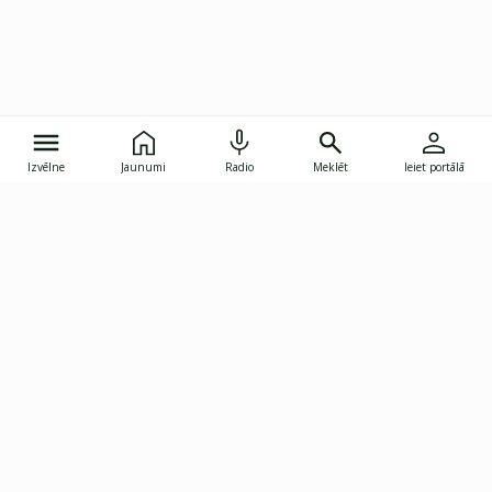
Izvēlne
Jaunumi
Radio
Meklēt
Ieiet portālā
Gunāra Astras iela 8B, Rīga, LV-1082
janis.skupelis@investoruklubs.lv
Abonē
Abonē jaunumus
Reklāma