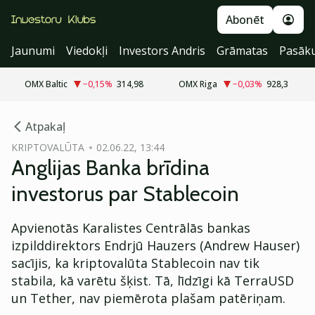
Abonēt
Jaunumi
Viedokļi
Investors Andris
Grāmatas
Pasāk
OMX Baltic
−0,15
%
314,98
OMX Riga
−0,03
%
928,3
cebook
Atpakaļ
Twitter)
KRIPTOVALŪTA
02.06.22, 13:44
Anglijas Banka brīdina
kedIn
investorus par Stablecoin
ail
Apvienotās Karalistes Centrālās bankas
k
izpilddirektors Endrjū Hauzers (Andrew Hauser)
sacījis, ka kriptovalūta Stablecoin nav tik
stabila, kā varētu šķist. Tā, līdzīgi kā TerraUSD
un Tether, nav piemērota plašam patēriņam.