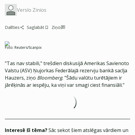
Verslo Zinios
Dalīties
Saglabāt
Ziņo
Foto:
Reuters/Scanpix
"Tas nav stabili," trešdien diskusijā Amerikas Savienoto
Valstu (ASV) Ņujorkas Federālajā rezervju bankā sacīja
Hauzers, ziņo
Bloomberg
. "Šādu valūtu turētājiem ir
jārēķinās ar iespēju, ka viņi var smagi ciest finansiāli."
Interesē šī tēma?
Sāc sekot šiem atslēgas vārdiem un