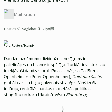
vienisprātis par akciju nākotni.
Mait Kraun
Dalīties
Saglabāt
Ziņo
Foto:
Reuters/Scanpix
Daudzu uzņēmumu dividenžu ienesīgums ir
palielinājies un bilance ir spēcīga. Turklāt investori jau
ir iekļāvuši daudzas problēmas cenās, sacīja Pīters
Openheimers (Peter Oppenheimer),
Goldman Sachs
globālo akciju tirgu galvenais stratēģis. Viņš izcēla
inflāciju, centrālās bankas monetārās politikas
stingrību un karu Ukrainā, vēsta
Bloomberg
.