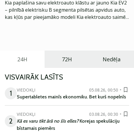
Kia paplašina savu elektroauto klāstu ar jauno Kia EV2
– pilnībā elektrisku B segmenta pilsētas apvidus auto,
kas kļūs par pieejamāko modeli Kia elektroauto saimē
Eiropā. Modelis izstrādāts ar mērķi piedāvāt ģimenēm
praktisku un tehnoloģiski modernu automobili
ikdienas vajadzībām.
24H
72H
Nedēļa
VISVAIRĀK LASĪTS
VIEDOKĻI
05.08.26, 00:50
1
Supertabletes mainīs ekonomiku. Bet kurš nopelnīs
VIEDOKĻI
03.08.26, 00:30
2
Kā es varu tikt ārā no šīs elles?
Korejas spekulāciju
bīstamais piemērs