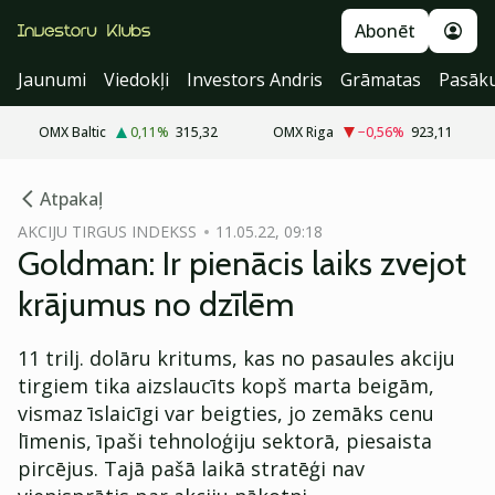
Abonēt
Jaunumi
Viedokļi
Investors Andris
Grāmatas
Pasāk
OMX Baltic
0,11
%
315,32
OMX Riga
−0,56
%
923,11
cebook
Atpakaļ
Twitter)
AKCIJU TIRGUS INDEKSS
11.05.22, 09:18
Goldman: Ir pienācis laiks zvejot
kedIn
krājumus no dzīlēm
ail
11 trilj. dolāru kritums, kas no pasaules akciju
k
tirgiem tika aizslaucīts kopš marta beigām,
vismaz īslaicīgi var beigties, jo zemāks cenu
līmenis, īpaši tehnoloģiju sektorā, piesaista
pircējus. Tajā pašā laikā stratēģi nav