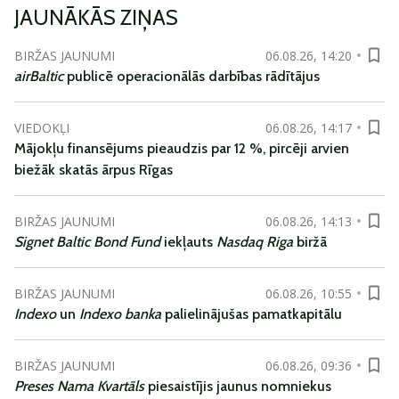
JAUNĀKĀS ZIŅAS
BIRŽAS JAUNUMI
06.08.26, 14:20
airBaltic
publicē operacionālās darbības rādītājus
VIEDOKĻI
06.08.26, 14:17
Mājokļu finansējums pieaudzis par 12 %, pircēji arvien
biežāk skatās ārpus Rīgas
BIRŽAS JAUNUMI
06.08.26, 14:13
Signet Baltic Bond Fund
iekļauts
Nasdaq Riga
biržā
BIRŽAS JAUNUMI
06.08.26, 10:55
Indexo
un
Indexo banka
palielinājušas pamatkapitālu
BIRŽAS JAUNUMI
06.08.26, 09:36
Preses Nama Kvartāls
piesaistījis jaunus nomniekus