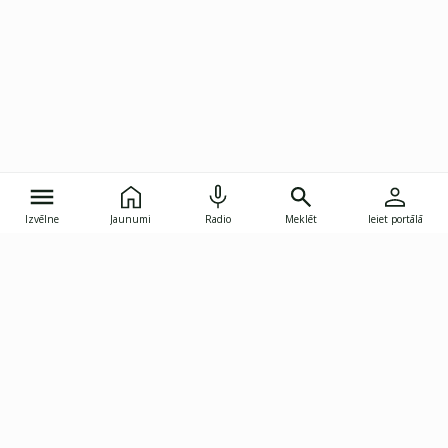
Izvēlne
Jaunumi
Radio
Meklēt
Ieiet portālā
Gunāra Astras iela 8B, Rīga, LV-1082
janis.skupelis@investoruklubs.lv
Abonē
Abonē jaunumus