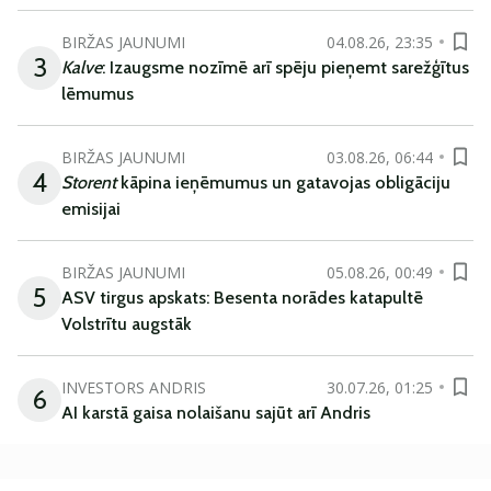
BIRŽAS JAUNUMI
04.08.26, 23:35
3
Kalve
: Izaugsme nozīmē arī spēju pieņemt sarežģītus
lēmumus
BIRŽAS JAUNUMI
03.08.26, 06:44
4
Storent
kāpina ieņēmumus un gatavojas obligāciju
emisijai
BIRŽAS JAUNUMI
05.08.26, 00:49
5
ASV tirgus apskats: Besenta norādes katapultē
Volstrītu augstāk
INVESTORS ANDRIS
30.07.26, 01:25
6
AI karstā gaisa nolaišanu sajūt arī Andris