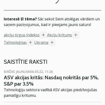
Interesē šī tēma?
Sāc sekot šiem atslēgas vārdiem un
saņem paziņojumus, kad ir pieejams jauns saturs!
akciju tirgus indekss
Akciju kritums
Tehnoloģijas
Ukraina
SAISTĪTIE RAKSTI
BIRŽAS JAUNUMI
06.05.22, 11:26
ASV akcijas kritās: Nasdaq nokritās par 5%,
S&P par 3.5%
Tehnoloģiju sektora vadībā ASV akcijas piedzīvojušas
pamatīgu kritumu.