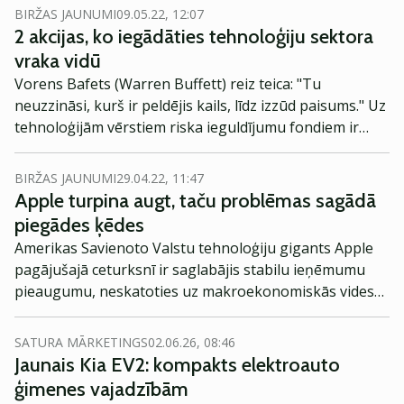
BIRŽAS JAUNUMI
09.05.22, 12:07
2 akcijas, ko iegādāties tehnoloģiju sektora
vraka vidū
Vorens Bafets (Warren Buffett) reiz teica: "Tu
neuzzināsi, kurš ir peldējis kails, līdz izzūd paisums." Uz
tehnoloģijām vērstiem riska ieguldījumu fondiem ir
paisuma tendence.
BIRŽAS JAUNUMI
29.04.22, 11:47
Apple turpina augt, taču problēmas sagādā
piegādes ķēdes
Amerikas Savienoto Valstu tehnoloģiju gigants Apple
pagājušajā ceturksnī ir saglabājis stabilu ieņēmumu
pieaugumu, neskatoties uz makroekonomiskās vides
pasliktināšanos. Tomēr investorus piesaistīja ziņas, ka
problēmas piegādes ķēdēs varētu diezgan būtiski
SATURA MĀRKETINGS
02.06.26, 08:46
ietekmēt pārdošanas apjomu.
Jaunais Kia EV2: kompakts elektroauto
ģimenes vajadzībām