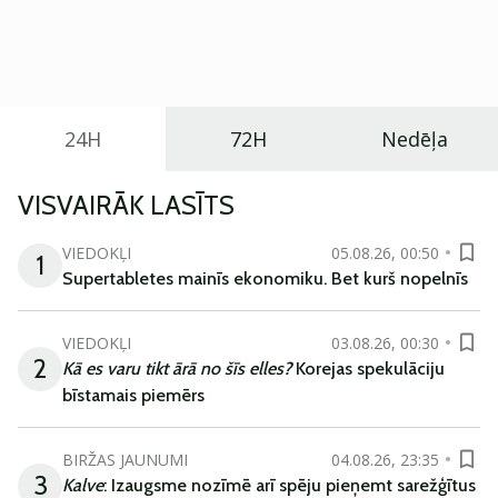
Eiropā. Modelis izstrādāts ar mērķi piedāvāt ģimenēm
praktisku un tehnoloģiski modernu automobili
ikdienas vajadzībām.
24H
72H
Nedēļa
VISVAIRĀK LASĪTS
VIEDOKĻI
05.08.26, 00:50
1
Supertabletes mainīs ekonomiku. Bet kurš nopelnīs
VIEDOKĻI
03.08.26, 00:30
2
Kā es varu tikt ārā no šīs elles?
Korejas spekulāciju
bīstamais piemērs
BIRŽAS JAUNUMI
04.08.26, 23:35
3
Kalve
: Izaugsme nozīmē arī spēju pieņemt sarežģītus