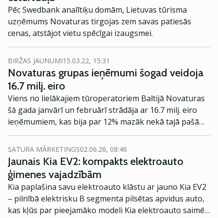
Pēc Swedbank analītiķu domām, Lietuvas tūrisma
uzņēmums Novaturas tirgojas zem savas patiesās
cenas, atstājot vietu spēcīgai izaugsmei.
BIRŽAS JAUNUMI
15.03.22, 15:31
Novaturas grupas ieņēmumi šogad veidoja
16.7 milj. eiro
Viens no lielākajiem tūroperatoriem Baltijā Novaturas
šā gada janvārī un februārī strādāja ar 16.7 milj. eiro
ieņēmumiem, kas bija par 12% mazāk nekā tajā pašā
periodā 2019. gada pirmspandēmijas periodā.
SATURA MĀRKETINGS
02.06.26, 08:46
Jaunais Kia EV2: kompakts elektroauto
ģimenes vajadzībām
Kia paplašina savu elektroauto klāstu ar jauno Kia EV2
– pilnībā elektrisku B segmenta pilsētas apvidus auto,
kas kļūs par pieejamāko modeli Kia elektroauto saimē