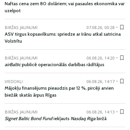
Naftas cena zem 80 dolāriem; vai pasaules ekonomika var
uzelpot
BIRŽAS JAUNUMI
07.08.26, 00:28
ASV tirgus kopsavilkums: spriedze ar Irānu atkal satricina
Volstrītu
BIRŽAS JAUNUMI
06.08.26, 14:20
airBaltic
publicē operacionālās darbības rādītājus
VIEDOKĻI
06.08.26, 14:17
Mājokļu finansējums pieaudzis par 12 %, pircēji arvien
biežāk skatās ārpus Rīgas
BIRŽAS JAUNUMI
06.08.26, 14:13
Signet Baltic Bond Fund
iekļauts
Nasdaq Riga
biržā