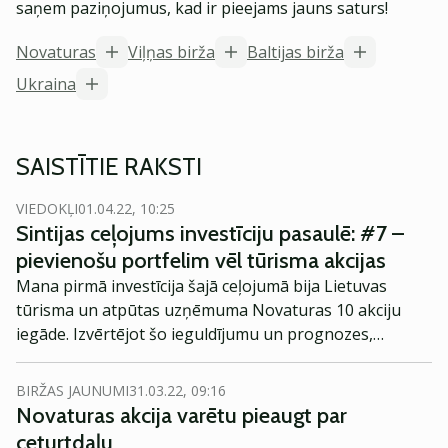
saņem paziņojumus, kad ir pieejams jauns saturs!
Novaturas
Viļņas birža
Baltijas birža
Ukraina
SAISTĪTIE RAKSTI
VIEDOKĻI
01.04.22, 10:25
Sintijas ceļojums investīciju pasaulē: #7 –
pievienošu portfelim vēl tūrisma akcijas
Mana pirmā investīcija šajā ceļojumā bija Lietuvas
tūrisma un atpūtas uzņēmuma Novaturas 10 akciju
iegāde. Izvērtējot šo ieguldījumu un prognozes,
sapratu, ka jāinvestē vēl!
BIRŽAS JAUNUMI
31.03.22, 09:16
Novaturas akcija varētu pieaugt par
ceturtdaļu