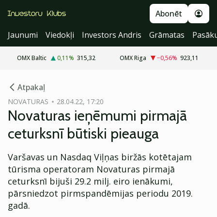
Abonēt
Jaunumi
Viedokļi
Investors Andris
Grāmatas
Pasāk
OMX Baltic
0,11
%
315,32
OMX Riga
−0,56
%
923,11
cebook
Atpakaļ
Twitter)
NOVATURAS
28.04.22, 17:20
Novaturas ieņēmumi pirmajā
kedIn
ceturksnī būtiski pieauga
ail
Varšavas un Nasdaq Viļņas biržās kotētajam
k
tūrisma operatoram Novaturas pirmajā
ceturksnī bijuši 29.2 milj. eiro ienākumi,
pārsniedzot pirmspandēmijas periodu 2019.
gadā.