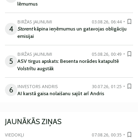
lēmumus
BIRŽAS JAUNUMI
03.08.26, 06:44
4
Storent
kāpina ieņēmumus un gatavojas obligāciju
emisijai
BIRŽAS JAUNUMI
05.08.26, 00:49
5
ASV tirgus apskats: Besenta norādes katapultē
Volstrītu augstāk
INVESTORS ANDRIS
30.07.26, 01:25
6
AI karstā gaisa nolaišanu sajūt arī Andris
JAUNĀKĀS ZIŅAS
VIEDOKĻI
07.08.26, 00:35