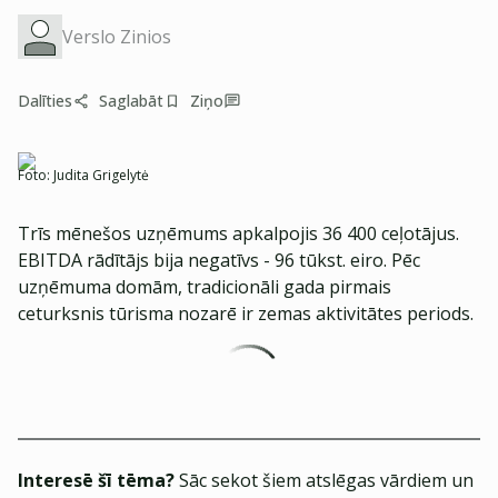
Verslo Zinios
Dalīties
Saglabāt
Ziņo
Foto:
Judita Grigelytė
Trīs mēnešos uzņēmums apkalpojis 36 400 ceļotājus.
EBITDA rādītājs bija negatīvs - 96 tūkst. eiro. Pēc
uzņēmuma domām, tradicionāli gada pirmais
ceturksnis tūrisma nozarē ir zemas aktivitātes periods.
Interesē šī tēma?
Sāc sekot šiem atslēgas vārdiem un