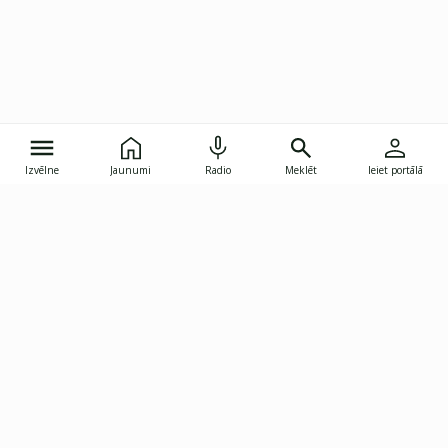
Izvēlne
Jaunumi
Radio
Meklēt
Ieiet portālā
Gunāra Astras iela 8B, Rīga, LV-1082
janis.skupelis@investoruklubs.lv
Abonē
Abonē jaunumus
Reklāma