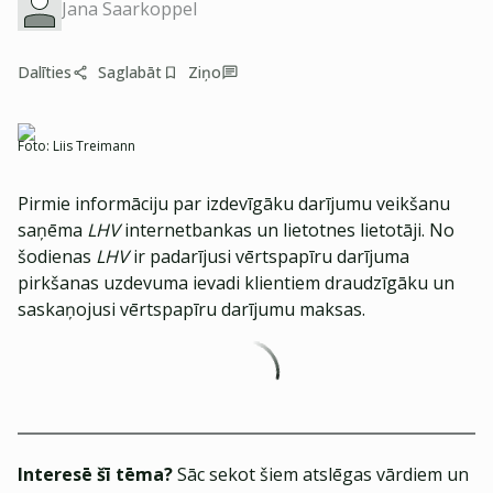
Jana Saarkoppel
Dalīties
Saglabāt
Ziņo
Foto:
Liis Treimann
Pirmie informāciju par izdevīgāku darījumu veikšanu
saņēma
LHV
internetbankas un lietotnes lietotāji. No
šodienas
LHV
ir padarījusi vērtspapīru darījuma
pirkšanas uzdevuma ievadi klientiem draudzīgāku un
saskaņojusi vērtspapīru darījumu maksas.
Interesē šī tēma?
Sāc sekot šiem atslēgas vārdiem un