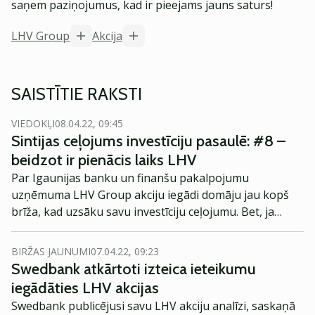
saņem paziņojumus, kad ir pieejams jauns saturs!
LHV Group
Akcija
SAISTĪTIE RAKSTI
VIEDOKĻI
08.04.22, 09:45
Sintijas ceļojums investīciju pasaulē: #8 –
beidzot ir pienācis laiks LHV
Par Igaunijas banku un finanšu pakalpojumu
uzņēmuma LHV Group akciju iegādi domāju jau kopš
brīža, kad uzsāku savu investīciju ceļojumu. Bet, ja
godīgi, gaidīju akciju sadalīšanas momentu, jo šķita
kaut kā pievilcīgāk, ja iegādāšos, piemēram, 10 vai 20
BIRŽAS JAUNUMI
07.04.22, 09:23
akcijas, nevis 1 vai 2. Ņemot vērā, ka akciju sadalīšana
Swedbank atkārtoti izteica ieteikumu
vēl nav notikusi, es nolēmu, ka iegādāšos akcijas tagad,
iegādāties LHV akcijas
un arī pēc tam.
Swedbank publicējusi savu LHV akciju analīzi, saskaņā