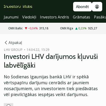
Abonēt
Jaunumi
Viedokļi
Investors Andris
Grāmatas
Pasāk
OMX Baltic
−0,04
%
315,18
OMX Riga
0,23
%
925,27
cebook
Atpakaļ
Twitter)
LHV GROUP
14.04.22, 15:29
Investori LHV darījumos kļuvuši
kedIn
labvēlīgāki
ail
No šodienas Igaunijas bankā LHV ir spēkā
k
vērtspapīru darījumu cenrādis ar jauniem
nosacījumiem, un investoriem tiek piedāvātas
vēl pievilcīgākas iespējas veikt darījumus.