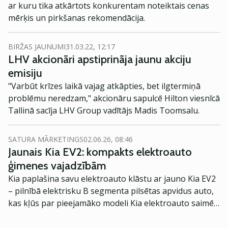
ar kuru tika atkārtots konkurentam noteiktais cenas
mērķis un pirkšanas rekomendācija.
BIRŽAS JAUNUMI
31.03.22, 12:17
LHV akcionāri apstiprināja jaunu akciju
emisiju
"Varbūt krīzes laikā vajag atkāpties, bet ilgtermiņā
problēmu neredzam," akcionāru sapulcē Hilton viesnīcā
Tallinā sacīja LHV Group vadītājs Madis Toomsalu.
SATURA MĀRKETINGS
02.06.26, 08:46
Jaunais Kia EV2: kompakts elektroauto
ģimenes vajadzībām
Kia paplašina savu elektroauto klāstu ar jauno Kia EV2
– pilnībā elektrisku B segmenta pilsētas apvidus auto,
kas kļūs par pieejamāko modeli Kia elektroauto saimē
Eiropā. Modelis izstrādāts ar mērķi piedāvāt ģimenēm
praktisku un tehnoloģiski modernu automobili