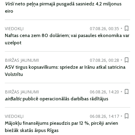
Virši
neto peļņa pirmajā pusgadā sasniedz 4,2 miljonus
eiro
VIEDOKĻI
07.08.26, 00:35
Naftas cena zem 80 dolāriem; vai pasaules ekonomika var
uzelpot
BIRŽAS JAUNUMI
07.08.26, 00:28
ASV tirgus kopsavilkums: spriedze ar Irānu atkal satricina
Volstrītu
BIRŽAS JAUNUMI
06.08.26, 14:20
airBaltic
publicē operacionālās darbības rādītājus
VIEDOKĻI
06.08.26, 14:17
Mājokļu finansējums pieaudzis par 12 %, pircēji arvien
biežāk skatās ārpus Rīgas