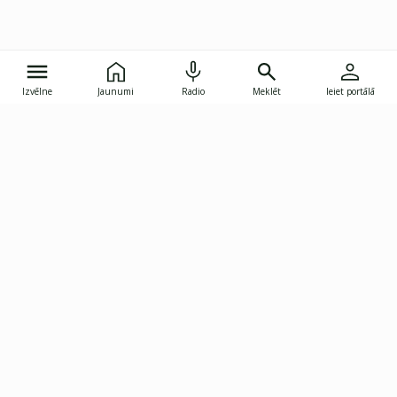
Izvēlne
Jaunumi
Radio
Meklēt
Ieiet portālā
Gunāra Astras iela 8B, Rīga, LV-1082
janis.skupelis@investoruklubs.lv
Abonē
Abonē jaunumus
Reklāma
Publikāciju lietošanas
Vispārējie noteikumi
tiesības