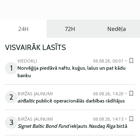
ikdienas vajadzībām.
24H
72H
Nedēļa
VISVAIRĀK LASĪTS
VIEDOKĻI
06.08.26, 00:01
1
Norvēģija piedāvā naftu, kuģus, lašus un pat kādu
banku
BIRŽAS JAUNUMI
06.08.26, 14:20
2
airBaltic
publicē operacionālās darbības rādītājus
BIRŽAS JAUNUMI
06.08.26, 14:13
3
Signet Baltic Bond Fund
iekļauts
Nasdaq Riga
biržā