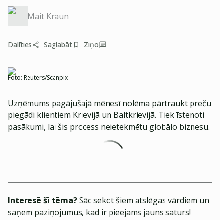
Mait Kraun
Dalīties
Saglabāt
Ziņo
Foto:
Reuters/Scanpix
Uzņēmums pagājušajā mēnesī nolēma pārtraukt preču
piegādi klientiem Krievijā un Baltkrievijā. Tiek īstenoti
pasākumi, lai šis process neietekmētu globālo biznesu.
Interesē šī tēma?
Sāc sekot šiem atslēgas vārdiem un
saņem paziņojumus, kad ir pieejams jauns saturs!