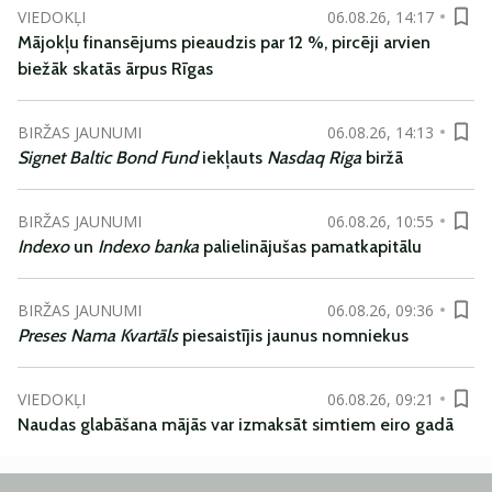
VIEDOKĻI
06.08.26, 14:17
Mājokļu finansējums pieaudzis par 12 %, pircēji arvien
biežāk skatās ārpus Rīgas
BIRŽAS JAUNUMI
06.08.26, 14:13
Signet Baltic Bond Fund
iekļauts
Nasdaq Riga
biržā
BIRŽAS JAUNUMI
06.08.26, 10:55
Indexo
un
Indexo banka
palielinājušas pamatkapitālu
BIRŽAS JAUNUMI
06.08.26, 09:36
Preses Nama Kvartāls
piesaistījis jaunus nomniekus
VIEDOKĻI
06.08.26, 09:21
Naudas glabāšana mājās var izmaksāt simtiem eiro gadā