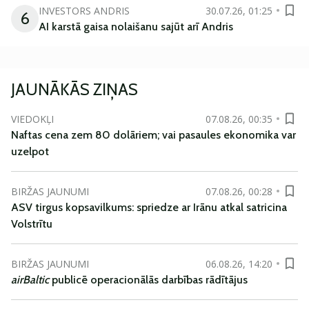
INVESTORS ANDRIS
30.07.26, 01:25
6
AI karstā gaisa nolaišanu sajūt arī Andris
JAUNĀKĀS ZIŅAS
VIEDOKĻI
07.08.26, 00:35
Naftas cena zem 80 dolāriem; vai pasaules ekonomika var
uzelpot
BIRŽAS JAUNUMI
07.08.26, 00:28
ASV tirgus kopsavilkums: spriedze ar Irānu atkal satricina
Volstrītu
BIRŽAS JAUNUMI
06.08.26, 14:20
airBaltic
publicē operacionālās darbības rādītājus