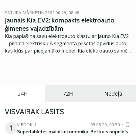
Krievijas partneriem.
SATURA MĀRKETINGS
02.06.26, 08:46
Jaunais Kia EV2: kompakts elektroauto
ģimenes vajadzībām
Kia paplašina savu elektroauto klāstu ar jauno Kia EV2
– pilnībā elektrisku B segmenta pilsētas apvidus auto,
kas kļūs par pieejamāko modeli Kia elektroauto saimē
Eiropā. Modelis izstrādāts ar mērķi piedāvāt ģimenēm
praktisku un tehnoloģiski modernu automobili
ikdienas vajadzībām.
24H
72H
Nedēļa
VISVAIRĀK LASĪTS
VIEDOKĻI
05.08.26, 00:50
1
Supertabletes mainīs ekonomiku. Bet kurš nopelnīs