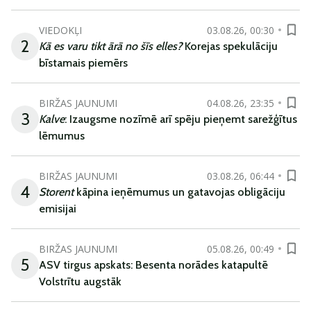
VIEDOKĻI
03.08.26, 00:30
2
Kā es varu tikt ārā no šīs elles?
Korejas spekulāciju
bīstamais piemērs
BIRŽAS JAUNUMI
04.08.26, 23:35
3
Kalve
: Izaugsme nozīmē arī spēju pieņemt sarežģītus
lēmumus
BIRŽAS JAUNUMI
03.08.26, 06:44
4
Storent
kāpina ieņēmumus un gatavojas obligāciju
emisijai
BIRŽAS JAUNUMI
05.08.26, 00:49
5
ASV tirgus apskats: Besenta norādes katapultē
Volstrītu augstāk