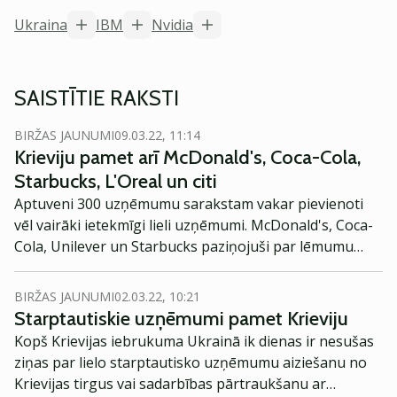
Ukraina
IBM
Nvidia
SAISTĪTIE RAKSTI
BIRŽAS JAUNUMI
09.03.22, 11:14
Krieviju pamet arī McDonald's, Coca-Cola,
Starbucks, L'Oreal un citi
Aptuveni 300 uzņēmumu sarakstam vakar pievienoti
vēl vairāki ietekmīgi lieli uzņēmumi. McDonald's, Coca-
Cola, Unilever un Starbucks paziņojuši par lēmumu
pamest Krievijas tirgu, raksta BBC.
BIRŽAS JAUNUMI
02.03.22, 10:21
Starptautiskie uzņēmumi pamet Krieviju
Kopš Krievijas iebrukuma Ukrainā ik dienas ir nesušas
ziņas par lielo starptautisko uzņēmumu aiziešanu no
Krievijas tirgus vai sadarbības pārtraukšanu ar