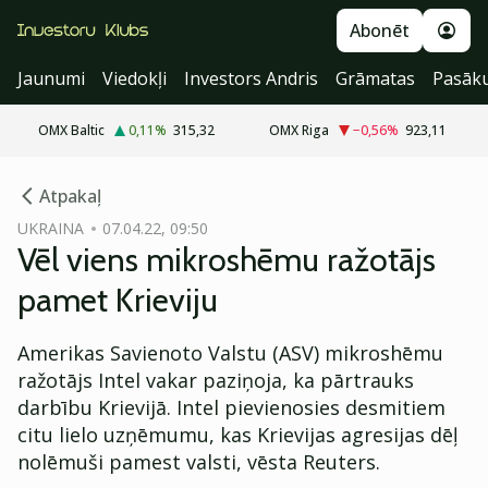
Abonēt
Jaunumi
Viedokļi
Investors Andris
Grāmatas
Pasāk
OMX Baltic
0,11
%
315,32
OMX Riga
−0,56
%
923,11
cebook
Atpakaļ
Twitter)
UKRAINA
07.04.22, 09:50
Vēl viens mikroshēmu ražotājs
kedIn
pamet Krieviju
ail
Amerikas Savienoto Valstu (ASV) mikroshēmu
k
ražotājs Intel vakar paziņoja, ka pārtrauks
darbību Krievijā. Intel pievienosies desmitiem
citu lielo uzņēmumu, kas Krievijas agresijas dēļ
nolēmuši pamest valsti, vēsta Reuters.