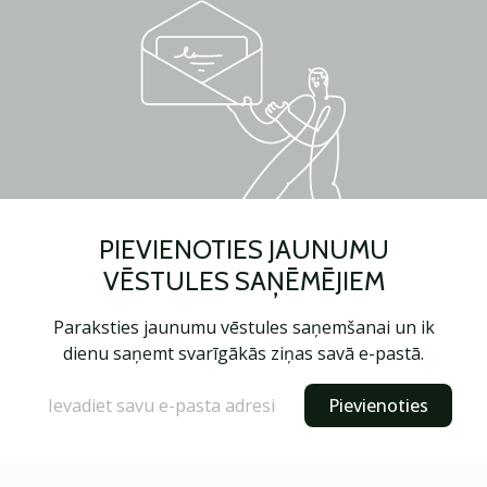
PIEVIENOTIES JAUNUMU
VĒSTULES SAŅĒMĒJIEM
Paraksties jaunumu vēstules saņemšanai un ik
dienu saņemt svarīgākās ziņas savā e-pastā.
Pievienoties