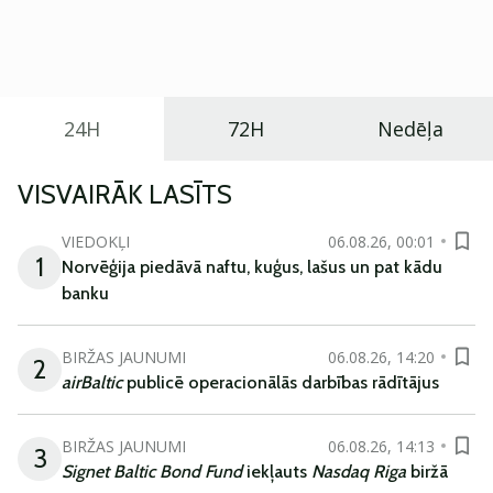
Eiropā. Modelis izstrādāts ar mērķi piedāvāt ģimenēm
praktisku un tehnoloģiski modernu automobili
ikdienas vajadzībām.
24H
72H
Nedēļa
VISVAIRĀK LASĪTS
VIEDOKĻI
06.08.26, 00:01
1
Norvēģija piedāvā naftu, kuģus, lašus un pat kādu
banku
BIRŽAS JAUNUMI
06.08.26, 14:20
2
airBaltic
publicē operacionālās darbības rādītājus
BIRŽAS JAUNUMI
06.08.26, 14:13
3
Signet Baltic Bond Fund
iekļauts
Nasdaq Riga
biržā