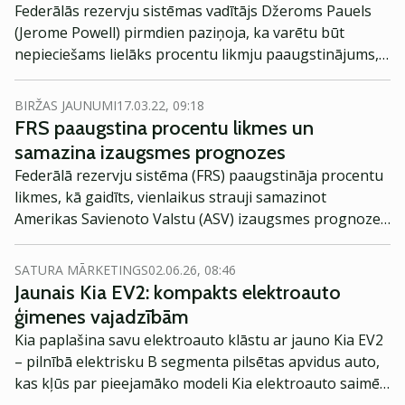
Federālās rezervju sistēmas vadītājs Džeroms Pauels
(Jerome Powell) pirmdien paziņoja, ka varētu būt
nepieciešams lielāks procentu likmju paaugstinājums,
nekā sākotnēji plānots, lai ierobežotu inflāciju.
BIRŽAS JAUNUMI
17.03.22, 09:18
FRS paaugstina procentu likmes un
samazina izaugsmes prognozes
Federālā rezervju sistēma (FRS) paaugstināja procentu
likmes, kā gaidīts, vienlaikus strauji samazinot
Amerikas Savienoto Valstu (ASV) izaugsmes prognozes.
Centrālā banka tuvākajos gados nesasniegs inflācijas
mērķi.
SATURA MĀRKETINGS
02.06.26, 08:46
Jaunais Kia EV2: kompakts elektroauto
ģimenes vajadzībām
Kia paplašina savu elektroauto klāstu ar jauno Kia EV2
– pilnībā elektrisku B segmenta pilsētas apvidus auto,
kas kļūs par pieejamāko modeli Kia elektroauto saimē