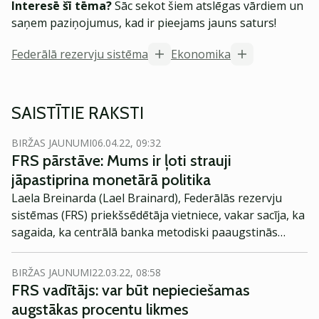
Interesē šī tēma?
Sāc sekot šiem atslēgas vārdiem un
saņem paziņojumus, kad ir pieejams jauns saturs!
Federālā rezervju sistēma
Ekonomika
SAISTĪTIE RAKSTI
BIRŽAS JAUNUMI
06.04.22, 09:32
FRS pārstāve: Mums ir ļoti strauji
jāpastiprina monetārā politika
Laela Breinarda (Lael Brainard), Federālās rezervju
sistēmas (FRS) priekšsēdētāja vietniece, vakar sacīja, ka
sagaida, ka centrālā banka metodiski paaugstinās
procentu likmes un ātri samazinās bilanci, kas līdz šī
gada beigām palīdzētu nostādīt Amerikas Savienoto
BIRŽAS JAUNUMI
22.03.22, 08:58
Valstu (ASV) monetāro politiku neitrālākā pozīcijā, ziņo
FRS vadītājs: var būt nepieciešamas
Reuters.
augstākas procentu likmes