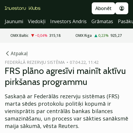
Abonēt
Jaunumi
Viedokļi
Investors Andris
Grāmatas
Pasāk
OMX Baltic
−0,04
%
315,18
OMX Riga
0,23
%
925,27
cebook
Atpakaļ
Twitter)
FEDERĀLĀ REZERVJU SISTĒMA
07.04.22, 11:42
FRS plāno agresīvi mainīt aktīvu
kedIn
pirkšanas programmu
ail
Saskaņā ar Federālās rezervju sistēmas (FRS)
k
marta sēdes protokolu politiķi kopumā ir
vienisprātis par centrālās bankas bilances
samazināšanu, un process var sākties sanāksmē
maija sākumā, vēsta Reuters.