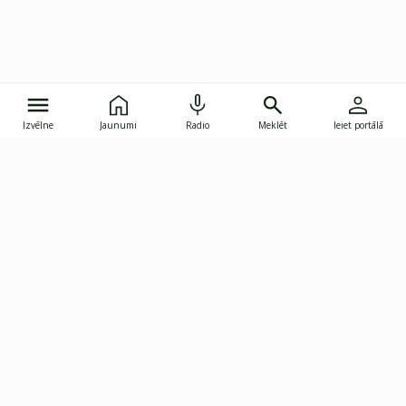
Izvēlne
Jaunumi
Radio
Meklēt
Ieiet portālā
Gunāra Astras iela 8B, Rīga, LV-1082
janis.skupelis@investoruklubs.lv
Abonē
Abonē jaunumus
Reklāma
Publikāciju lietošanas
Vispārējie noteikumi