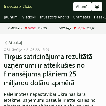
Abonēt
Jaunumi
Viedokļi
Investors Andris
Grāmatas
Pasāk
OMX Baltic
0,00
%
314,99
OMX Riga
−0,5
%
923,64
cebook
Atpakaļ
Twitter)
OBLIGĀCIJA
21.03.22, 15:09
Tirgus satricinājuma rezultātā
kedIn
uzņēmumi ir atteikušies no
ail
finansējuma plāniem 25
k
miljardu dolāru apmērā
Palielinoties nepastāvībai Ukrainas kara
ietekmē, uzņēmumi pasaulē ir atteikušies no