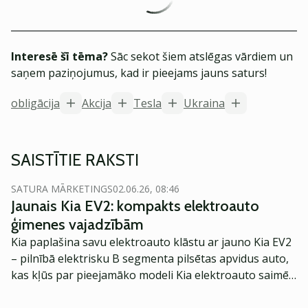
Interesē šī tēma?
Sāc sekot šiem atslēgas vārdiem un
saņem paziņojumus, kad ir pieejams jauns saturs!
obligācija
Akcija
Tesla
Ukraina
SAISTĪTIE RAKSTI
SATURA MĀRKETINGS
02.06.26, 08:46
Jaunais Kia EV2: kompakts elektroauto
ģimenes vajadzībām
Kia paplašina savu elektroauto klāstu ar jauno Kia EV2
– pilnībā elektrisku B segmenta pilsētas apvidus auto,
kas kļūs par pieejamāko modeli Kia elektroauto saimē
Eiropā. Modelis izstrādāts ar mērķi piedāvāt ģimenēm