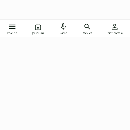
Izvēlne
Jaunumi
Radio
Meklēt
Ieiet portālā
Gunāra Astras iela 8B, Rīga, LV-1082
janis.skupelis@investoruklubs.lv
Abonē
Abonē jaunumus
Reklāma
Publikāciju lietošanas
Vispārējie noteikumi
tiesības