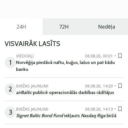
praktisku un tehnoloģiski modernu automobili
ikdienas vajadzībām.
24H
72H
Nedēļa
VISVAIRĀK LASĪTS
VIEDOKĻI
06.08.26, 00:01
1
Norvēģija piedāvā naftu, kuģus, lašus un pat kādu
banku
BIRŽAS JAUNUMI
06.08.26, 14:20
2
airBaltic
publicē operacionālās darbības rādītājus
BIRŽAS JAUNUMI
06.08.26, 14:13
3
Signet Baltic Bond Fund
iekļauts
Nasdaq Riga
biržā