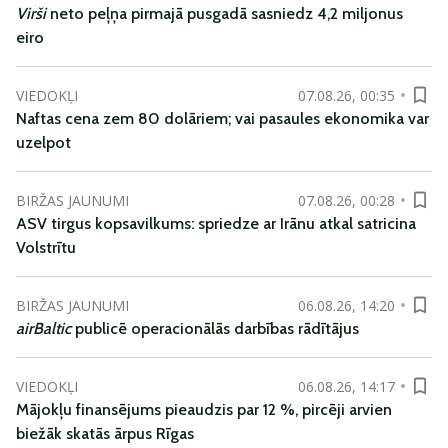
Virši
neto peļņa pirmajā pusgadā sasniedz 4,2 miljonus
eiro
VIEDOKĻI
07.08.26, 00:35
Naftas cena zem 80 dolāriem; vai pasaules ekonomika var
uzelpot
BIRŽAS JAUNUMI
07.08.26, 00:28
ASV tirgus kopsavilkums: spriedze ar Irānu atkal satricina
Volstrītu
BIRŽAS JAUNUMI
06.08.26, 14:20
airBaltic
publicē operacionālās darbības rādītājus
VIEDOKĻI
06.08.26, 14:17
Mājokļu finansējums pieaudzis par 12 %, pircēji arvien
biežāk skatās ārpus Rīgas