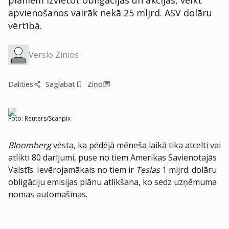
plāniem izvietot obligācijas un akcijas, veikt
apvienošanos vairāk nekā 25 mljrd. ASV dolāru
vērtībā.
Verslo Zinios
Dalīties
Saglabāt
Ziņo
Foto:
Reuters/Scanpix
Bloomberg
vēsta, ka pēdējā mēneša laikā tika atcelti vai
atlikti 80 darījumi, puse no tiem Amerikas Savienotajās
Valstīs. Ievērojamākais no tiem ir
Teslas
1 mljrd. dolāru
obligāciju emisijas plānu atlikšana, ko sedz uzņēmuma
nomas automašīnas.