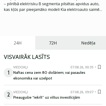
– pilnībā elektrisku B segmenta pilsētas apvidus auto,
kas kļūs par pieejamāko modeli Kia elektroauto saimē
Eiropā. Modelis izstrādāts ar mērķi piedāvāt ģimenēm
praktisku un tehnoloģiski modernu automobili
ikdienas vajadzībām.
24H
72H
Nedēļa
VISVAIRĀK LASĪTS
VIEDOKĻI
07.08.26, 00:35
1
Naftas cena zem 80 dolāriem; vai pasaules
ekonomika var uzelpot
VIEDOKĻI
07.08.26, 09:07
2
Pieaugušie “iekrīt” uz viltus investīcijām