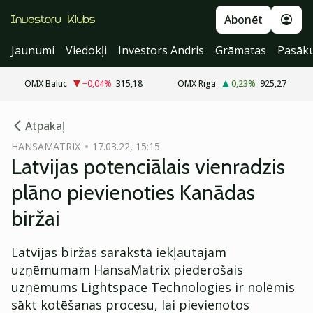
Abonēt
Jaunumi
Viedokļi
Investors Andris
Grāmatas
Pasāk
OMX Baltic
−0,04
%
315,18
OMX Riga
0,23
%
925,27
cebook
Atpakaļ
Twitter)
HANSAMATRIX
17.03.22, 15:15
Latvijas potenciālais vienradzis
kedIn
plāno pievienoties Kanādas
ail
biržai
k
Latvijas biržas sarakstā iekļautajam
uzņēmumam HansaMatrix piederošais
uzņēmums Lightspace Technologies ir nolēmis
sākt kotēšanas procesu, lai pievienotos