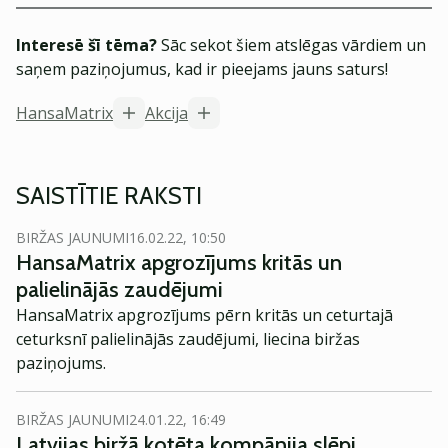
Interesē šī tēma?
Sāc sekot šiem atslēgas vārdiem un
saņem paziņojumus, kad ir pieejams jauns saturs!
HansaMatrix
Akcija
SAISTĪTIE RAKSTI
BIRŽAS JAUNUMI
16.02.22, 10:50
HansaMatrix apgrozījums kritās un
palielinājās zaudējumi
HansaMatrix apgrozījums pērn kritās un ceturtajā
ceturksnī palielinājās zaudējumi, liecina biržas
paziņojums.
BIRŽAS JAUNUMI
24.01.22, 16:49
Latvijas biržā kotēta kompānija slēpj