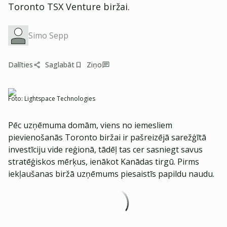
Toronto TSX Venture biržai.
Simo Sepp
Dalīties
Saglabāt
Ziņo
Foto:
Lightspace Technologies
Pēc uzņēmuma domām, viens no iemesliem
pievienošanās Toronto biržai ir pašreizējā sarežģītā
investīciju vide reģionā, tādēļ tas cer sasniegt savus
stratēģiskos mērķus, ienākot Kanādas tirgū. Pirms
iekļaušanas biržā uzņēmums piesaistīs papildu naudu.