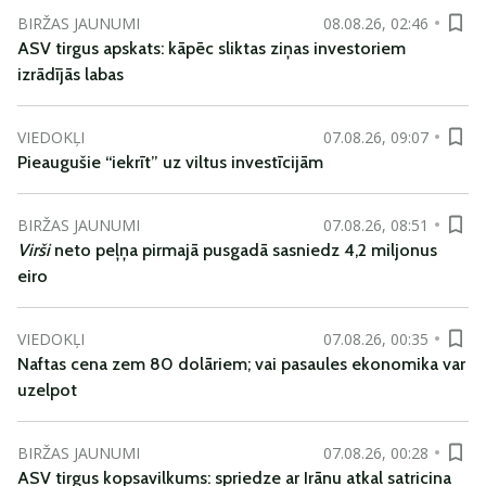
BIRŽAS JAUNUMI
08.08.26, 02:46
ASV tirgus apskats: kāpēc sliktas ziņas investoriem
izrādījās labas
VIEDOKĻI
07.08.26, 09:07
Pieaugušie “iekrīt” uz viltus investīcijām
BIRŽAS JAUNUMI
07.08.26, 08:51
Virši
neto peļņa pirmajā pusgadā sasniedz 4,2 miljonus
eiro
VIEDOKĻI
07.08.26, 00:35
Naftas cena zem 80 dolāriem; vai pasaules ekonomika var
uzelpot
BIRŽAS JAUNUMI
07.08.26, 00:28
ASV tirgus kopsavilkums: spriedze ar Irānu atkal satricina