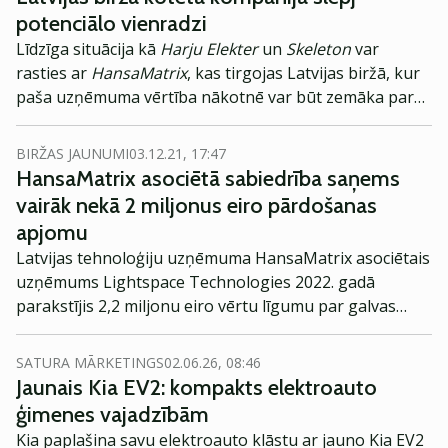
potenciālo vienradzi
Līdzīga situācija kā
Harju Elekter
un
Skeleton
var
rasties ar
HansaMatrix
, kas tirgojas Latvijas biržā, kur
paša uzņēmuma vērtība nākotnē var būt zemāka par
ieguldījuma vērtību. Taču vietējais investors uz akciju
iegādi raugās skeptiski.
BIRŽAS JAUNUMI
03.12.21, 17:47
HansaMatrix asociētā sabiedrība saņems
vairāk nekā 2 miljonus eiro pārdošanas
apjomu
Latvijas tehnoloģiju uzņēmuma HansaMatrix asociētais
uzņēmums Lightspace Technologies 2022. gadā
parakstījis 2,2 miljonu eiro vērtu līgumu par galvas
displeju piegādi, liecina paziņojums biržā.
SATURA MĀRKETINGS
02.06.26, 08:46
Jaunais Kia EV2: kompakts elektroauto
ģimenes vajadzībām
Kia paplašina savu elektroauto klāstu ar jauno Kia EV2