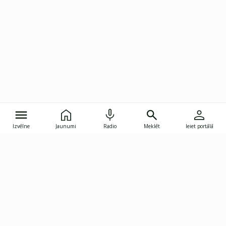
Izvēlne
Jaunumi
Radio
Meklēt
Ieiet portālā
Gunāra Astras iela 8B, Rīga, LV-1082
janis.skupelis@investoruklubs.lv