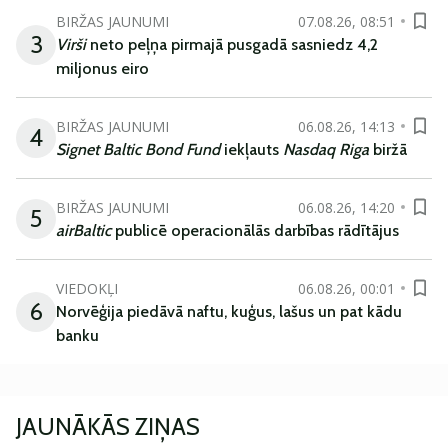
BIRŽAS JAUNUMI
07.08.26, 08:51
3
Virši
neto peļņa pirmajā pusgadā sasniedz 4,2
miljonus eiro
BIRŽAS JAUNUMI
06.08.26, 14:13
4
Signet Baltic Bond Fund
iekļauts
Nasdaq Riga
biržā
BIRŽAS JAUNUMI
06.08.26, 14:20
5
airBaltic
publicē operacionālās darbības rādītājus
VIEDOKĻI
06.08.26, 00:01
6
Norvēģija piedāvā naftu, kuģus, lašus un pat kādu
banku
JAUNĀKĀS ZIŅAS