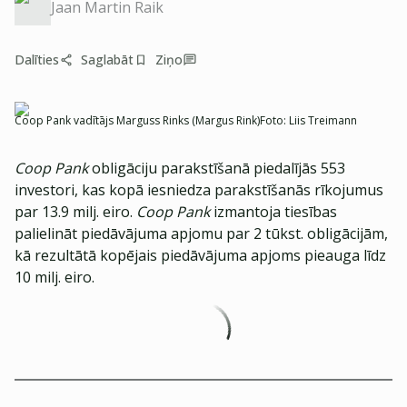
Jaan Martin Raik
Dalīties
Saglabāt
Ziņo
Coop Pank vadītājs Marguss Rinks (Margus Rink)
Foto:
Liis Treimann
Coop Pank
obligāciju parakstīšanā piedalījās 553
investori, kas kopā iesniedza parakstīšanās rīkojumus
par 13.9 milj. eiro.
Coop Pank
izmantoja tiesības
palielināt piedāvājuma apjomu par 2 tūkst. obligācijām,
kā rezultātā kopējais piedāvājuma apjoms pieauga līdz
10 milj. eiro.