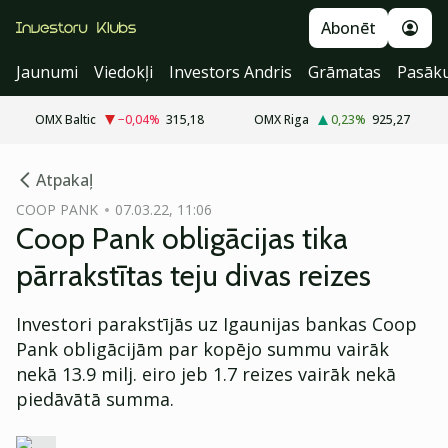
Abonēt
Jaunumi
Viedokļi
Investors Andris
Grāmatas
Pasāk
OMX Baltic
−0,04
%
315,18
OMX Riga
0,23
%
925,27
cebook
Atpakaļ
Twitter)
COOP PANK
07.03.22, 11:06
Coop Pank obligācijas tika
kedIn
pārrakstītas teju divas reizes
ail
Investori parakstījās uz Igaunijas bankas Coop
k
Pank obligācijām par kopējo summu vairāk
nekā 13.9 milj. eiro jeb 1.7 reizes vairāk nekā
piedāvātā summa.