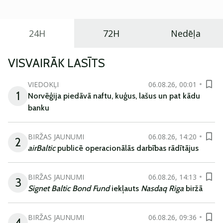
24H
72H
Nedēļa
VISVAIRĀK LASĪTS
VIEDOKĻI
06.08.26, 00:01
1
Norvēģija piedāvā naftu, kuģus, lašus un pat kādu
banku
BIRŽAS JAUNUMI
06.08.26, 14:20
2
airBaltic
publicē operacionālās darbības rādītājus
BIRŽAS JAUNUMI
06.08.26, 14:13
3
Signet Baltic Bond Fund
iekļauts
Nasdaq Riga
biržā
BIRŽAS JAUNUMI
06.08.26, 09:36
4