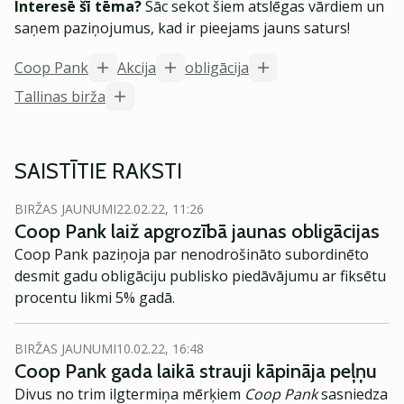
Interesē šī tēma?
Sāc sekot šiem atslēgas vārdiem un
saņem paziņojumus, kad ir pieejams jauns saturs!
Coop Pank
Akcija
obligācija
Tallinas birža
SAISTĪTIE RAKSTI
BIRŽAS JAUNUMI
22.02.22, 11:26
Coop Pank laiž apgrozībā jaunas obligācijas
Coop Pank paziņoja par nenodrošināto subordinēto
desmit gadu obligāciju publisko piedāvājumu ar fiksētu
procentu likmi 5% gadā.
BIRŽAS JAUNUMI
10.02.22, 16:48
Coop Pank gada laikā strauji kāpināja peļņu
Divus no trim ilgtermiņa mērķiem
Coop Pank
sasniedza