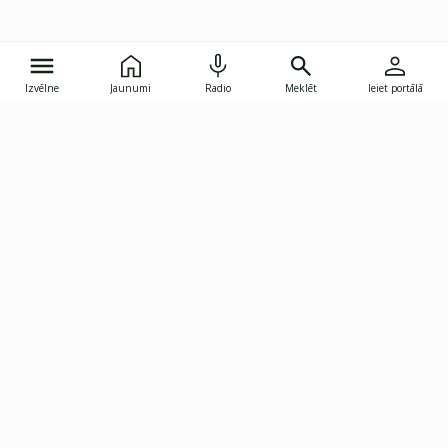
Izvēlne
Jaunumi
Radio
Meklēt
Ieiet portālā
Gunāra Astras iela 8B, Rīga, LV-1082
janis.skupelis@investoruklubs.lv
Abonē
Abonē jaunumus
Reklāma
Publikāciju lietošanas
Vispārējie noteikumi
tiesības
Privātuma politika
Pārtraukt abonēšanu