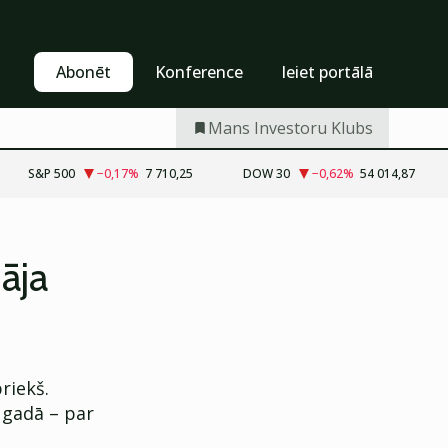
Pašapkalpošanās
Abonēt
Abonēt
Konference
Ieiet portālā
Mans Investoru Klubs
S&P 500
−0,17
%
7 710,25
DOW 30
−0,62
%
54 014,87
āja
riekš.
 gadā – par