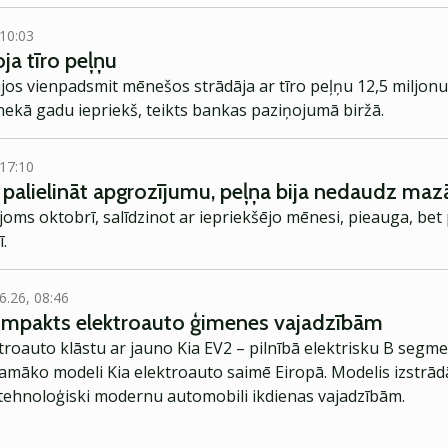
 10:03
a tīro peļņu
os vienpadsmit mēnešos strādāja ar tīro peļņu 12,5 miljonu 
nekā gadu iepriekš, teikts bankas paziņojumā biržā.
 17:10
palielināt apgrozījumu, peļņa bija nedaudz maz
ms oktobrī, salīdzinot ar iepriekšējo mēnesi, pieauga, bet
.
6.26, 08:46
kompakts elektroauto ģimenes vajadzībām
troauto klāstu ar jauno Kia EV2 – pilnībā elektrisku B segme
jamāko modeli Kia elektroauto saimē Eiropā. Modelis izstrād
ehnoloģiski modernu automobili ikdienas vajadzībām.