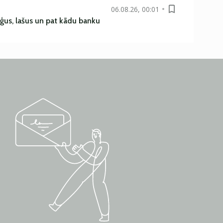
06.08.26, 00:01
uģus, lašus un pat kādu banku