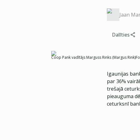
Jaan Mar
Dalīties
Coop Pank vadītājs Marguss Rinks (Margus Rink)
Fo
Igaunijas bank
par 36% vairā
trešajā ceturk
pieauguma dēļ,
ceturksnī bank