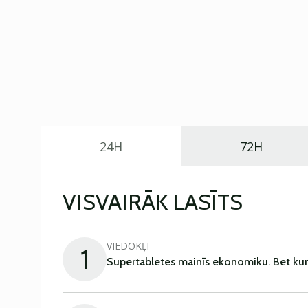
24H
72H
VISVAIRĀK LASĪTS
VIEDOKĻI
1
Supertabletes mainīs ekonomiku. Bet kur