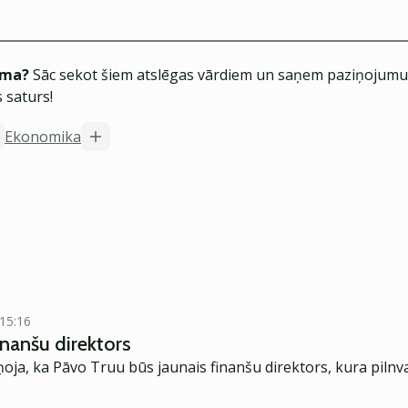
ēma?
Sāc sekot šiem atslēgas vārdiem un saņem paziņojumus
 saturs!
Ekonomika
 15:16
nanšu direktors
oja, ka Pāvo Truu būs jaunais finanšu direktors, kura pilnv