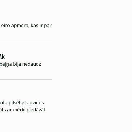
eiro apmērā, kas ir par
āk
 peļņa bija nedaudz
nta pilsētas apvidus
āts ar mērķi piedāvāt