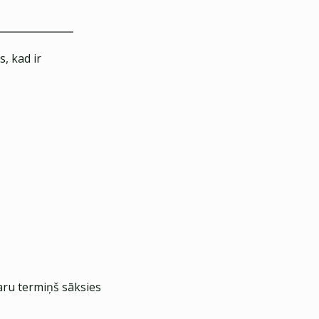
, kad ir
aru termiņš sāksies