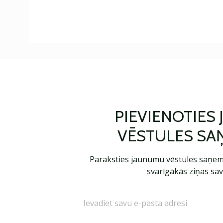
PIEVIENOTIES
VĒSTULES SA
Paraksties jaunumu vēstules saņem
svarīgākās ziņas sav