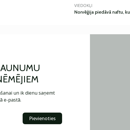
VIEDOKĻI
Norvēģija piedāvā naftu, k
 JAUNUMU
ŅĒMĒJIEM
šanai un ik dienu saņemt
ā e-pastā.
Pievienoties