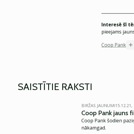
Interesē šī t
pieejams jauns
Coop Pank
SAISTĪTIE RAKSTI
BIRŽAS JAUNUMI
15.12.21,
Coop Pank jauns fi
Coop Pank šodien paziņ
nākamgad.