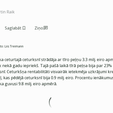
tin Raik
Saglabāt
Ziņo
to:
Liis Treimann
a ceturtajā ceturksnī strādāja ar tīro peļņu 3.3 milj. eiro apm
k nekā gadu iepriekš. Tajā pašā laikā tīrā peļņa bija par 23
snī. Ceturkšņa rentabilitāti visvairāk ietekmēja uzkrājumi kr
 kas pēdējā ceturksnī bija 0.9 milj. eiro. Procentu ienākumu
a guvusi 9.8 milj. eiro apmērā.