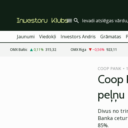
Jaunumi
Viedokļi
Investors Andris
Grāmatas
OMX Baltic
0,11
%
315,32
OMX Riga
−0,56
%
923,11
cebook
COOP PANK
1
Twitter)
Coop P
kedIn
peļņu
ail
k
Divus no tr
Banka ceturt
85%.