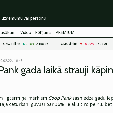
Pasākumi
Video
Pētījums
PREMIUM
OMX Tallinn
0,18
%
2 158,36
OMX Vilnius
−0,09
%
1 504,01
0.02.22, 16:48
ank gada laikā strauji kāpin
im ilgtermiņa mērķiem
Coop Pank
sasniedza gadu iep
ajā ceturksnī guvusi par 36% lielāku tīro peļņu, bet