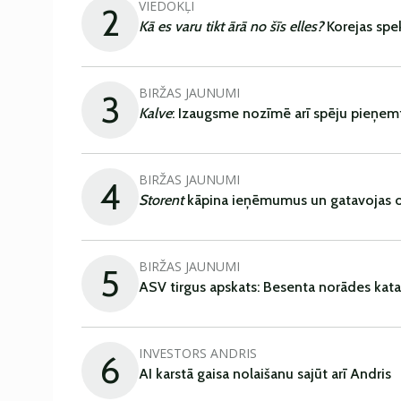
VIEDOKĻI
2
Kā es varu tikt ārā no šīs elles?
Korejas spe
BIRŽAS JAUNUMI
3
Kalve
: Izaugsme nozīmē arī spēju pieņem
BIRŽAS JAUNUMI
4
Storent
kāpina ieņēmumus un gatavojas ob
BIRŽAS JAUNUMI
5
ASV tirgus apskats: Besenta norādes kata
INVESTORS ANDRIS
6
AI karstā gaisa nolaišanu sajūt arī Andris