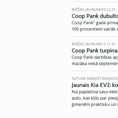
BIRŽAS JAUNUMI
10.12.21,
Coop Pank dubultoj
Coop Pank" gada pirmaj
100 procentiem vairāk 
BIRŽAS JAUNUMI
11.11.21,
Coop Pank turpina 
Coop Pank darbības apjo
mazāka nekā septembrī
SATURA MĀRKETINGS
02.0
Jaunais Kia EV2: 
Kia paplašina savu elek
auto, kas kļūs par piee
ģimenēm praktisku un t