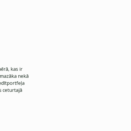
ērā, kas ir
% mazāka nekā
edītportfeļa
s ceturtajā