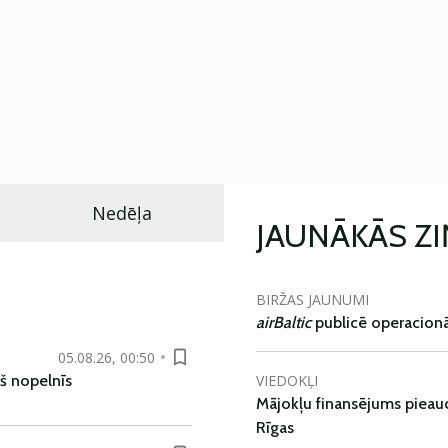
Nedēļa
JAUNĀKĀS Z
BIRŽAS JAUNUMI
airBaltic
publicē operacionāl
05.08.26, 00:50
VIEDOKĻI
š nopelnīs
Mājokļu finansējums pieaudz
Rīgas