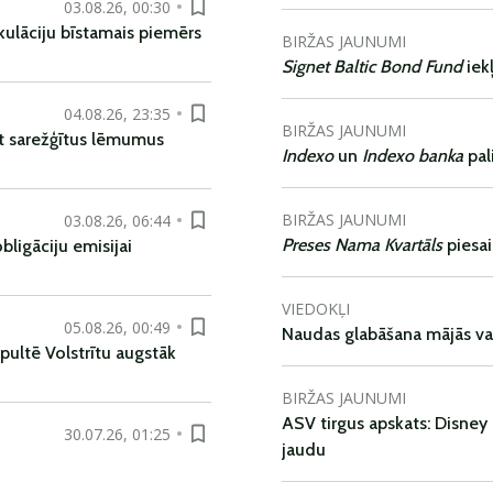
03.08.26, 00:30
kulāciju bīstamais piemērs
BIRŽAS JAUNUMI
Signet Baltic Bond Fund
iek
04.08.26, 23:35
BIRŽAS JAUNUMI
t sarežģītus lēmumus
Indexo
un
Indexo banka
pal
BIRŽAS JAUNUMI
03.08.26, 06:44
Preses Nama Kvartāls
piesa
ligāciju emisijai
VIEDOKĻI
05.08.26, 00:49
Naudas glabāšana mājās va
pultē Volstrītu augstāk
BIRŽAS JAUNUMI
ASV tirgus apskats: Disney 
30.07.26, 01:25
jaudu