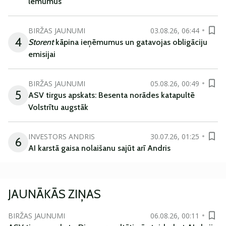
lēmumus
BIRŽAS JAUNUMI
03.08.26, 06:44
4
Storent
kāpina ieņēmumus un gatavojas obligāciju
emisijai
BIRŽAS JAUNUMI
05.08.26, 00:49
5
ASV tirgus apskats: Besenta norādes katapultē
Volstrītu augstāk
INVESTORS ANDRIS
30.07.26, 01:25
6
AI karstā gaisa nolaišanu sajūt arī Andris
JAUNĀKĀS ZIŅAS
BIRŽAS JAUNUMI
06.08.26, 00:11