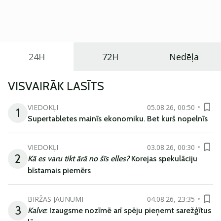
praktisku un tehnoloģiski modernu automobili
ikdienas vajadzībām.
24H
72H
Nedēļa
VISVAIRĀK LASĪTS
VIEDOKĻI
05.08.26, 00:50
1
Supertabletes mainīs ekonomiku. Bet kurš nopelnīs
VIEDOKĻI
03.08.26, 00:30
2
Kā es varu tikt ārā no šīs elles?
Korejas spekulāciju
bīstamais piemērs
BIRŽAS JAUNUMI
04.08.26, 23:35
3
Kalve
: Izaugsme nozīmē arī spēju pieņemt sarežģītus