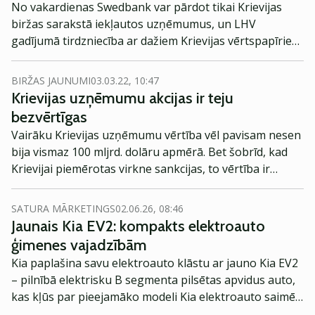
No vakardienas Swedbank var pārdot tikai Krievijas
biržas sarakstā iekļautos uzņēmumus, un LHV
gadījumā tirdzniecība ar dažiem Krievijas vērtspapīriem
ir ierobežota. SEB neveic starpniecību Maskavas biržā.
BIRŽAS JAUNUMI
03.03.22, 10:47
Krievijas uzņēmumu akcijas ir teju
bezvērtīgas
Vairāku Krievijas uzņēmumu vērtība vēl pavisam nesen
bija vismaz 100 mljrd. dolāru apmērā. Bet šobrīd, kad
Krievijai piemērotas virkne sankcijas, to vērtība ir
pamatīgi kritusies, raksta Barrons.com
SATURA MĀRKETINGS
02.06.26, 08:46
Jaunais Kia EV2: kompakts elektroauto
ģimenes vajadzībām
Kia paplašina savu elektroauto klāstu ar jauno Kia EV2
– pilnībā elektrisku B segmenta pilsētas apvidus auto,
kas kļūs par pieejamāko modeli Kia elektroauto saimē
Eiropā. Modelis izstrādāts ar mērķi piedāvāt ģimenēm