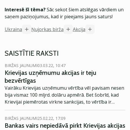
Interesē šī tēma?
Sāc sekot šiem atslēgas vārdiem un
saņem paziņojumus, kad ir pieejams jauns saturs!
Ukraina
Ņujorkas birža
Akcija
SAISTĪTIE RAKSTI
BIRŽAS JAUNUMI
03.03.22, 10:47
Krievijas uzņēmumu akcijas ir teju
bezvērtīgas
Vairāku Krievijas uzņēmumu vērtība vēl pavisam nesen
bija vismaz 100 mljrd. dolāru apmērā. Bet šobrīd, kad
Krievijai piemērotas virkne sankcijas, to vērtība ir
pamatīgi kritusies, raksta Barrons.com
BIRŽAS JAUNUMI
25.02.22, 17:09
Bankas vairs nepiedāvā pirkt Krievijas akcijas