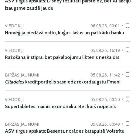
ASV tirgus apskats: Disney rezultāti pārsteidz, bet AI akciju
izaugsme zaudē jaudu
VIEDOKĻI
06.08.26, 00:01
Norvēģija piedāvā naftu, kuģus, lašus un pat kādu banku
VIEDOKĻI
05.08.26, 16:19
Ražošana ir stipra, bet pakalpojumu liktenis neskaidrs
BIRŽAS JAUNUMI
05.08.26, 11:42
Citadeles
kredītportfelis sasniedz rekordaugstu līmeni
VIEDOKĻI
05.08.26, 00:50
Supertabletes mainīs ekonomiku. Bet kurš nopelnīs
BIRŽAS JAUNUMI
05.08.26, 00:49
ASV tirgus apskats: Besenta norādes katapultē Volstrītu