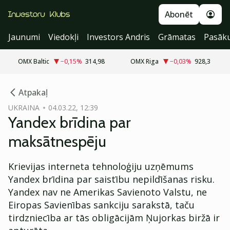
Abonēt
Jaunumi
Viedokļi
Investors Andris
Grāmatas
Pasāk
OMX Baltic
−0,15
%
314,98
OMX Riga
−0,03
%
928,3
cebook
Atpakaļ
Twitter)
UKRAINA
04.03.22, 12:39
Yandex brīdina par
kedIn
maksātnespēju
ail
Krievijas interneta tehnoloģiju uzņēmums
k
Yandex brīdina par saistību nepildīšanas risku.
Yandex nav ne Amerikas Savienoto Valstu, ne
Eiropas Savienības sankciju sarakstā, taču
tirdzniecība ar tās obligācijām Ņujorkas biržā ir