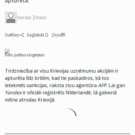
apturēta.
Verslo Zinios
Dalīties
Saglabāt
Ziņo
Foto:
Juditos Grigelytės
Tirdzniecība ar visu Krievijas uzņēmumu akcijām ir
apturēta līdz brīdim, kad tie paskaidros, kā tos
ietekmēs sankcijas, raksta ziņu aģentūra
AFP
. Lai gan
Yandex
ir oficiāli reģistrēts Nīderlandē, tā galvenā
mītne atrodas Krievijā.