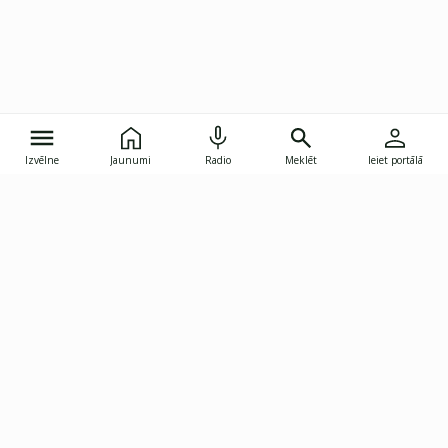
Izvēlne
Jaunumi
Radio
Meklēt
Ieiet portālā
Gunāra Astras iela 8B, Rīga, LV-1082
janis.skupelis@investoruklubs.lv
Abonē
Abonē jaunumus
Reklāma