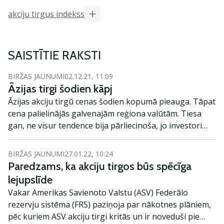
akciju tirgus indekss
SAISTĪTIE RAKSTI
BIRŽAS JAUNUMI
02.12.21, 11:09
Āzijas tirgi šodien kāpj
Āzijas akciju tirgū cenas šodien kopumā pieauga. Tāpat
cena palielinājās galvenajām reģiona valūtām. Tiesa
gan, ne visur tendence bija pārliecinoša, jo investori
joprojām gaida plašāku informāciju par jauno Covid-19
vīrusa variantu, ziņo Reuters.
BIRŽAS JAUNUMI
27.01.22, 10:24
Paredzams, ka akciju tirgos būs spēcīga
lejupslīde
Vakar Amerikas Savienoto Valstu (ASV) Federālo
rezervju sistēma (FRS) paziņoja par nākotnes plāniem,
pēc kuriem ASV akciju tirgi kritās un ir noveduši pie