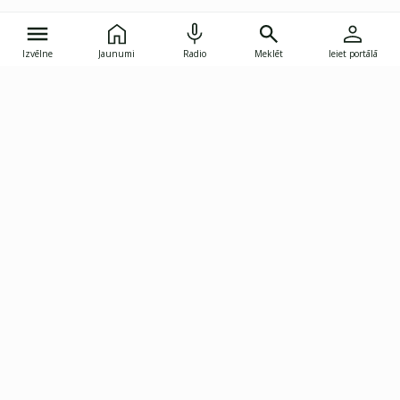
Izvēlne
Jaunumi
Radio
Meklēt
Ieiet portālā
Gunāra Astras iela 8B, Rīga, LV-1082
janis.skupelis@investoruklubs.lv
Abonē
Abonē jaunumus
Reklāma
Publikāciju lietošanas
Vispārējie noteikumi
tiesības
Privātuma politika
Pārtraukt abonēšanu
Iestatījumu pārvaldība