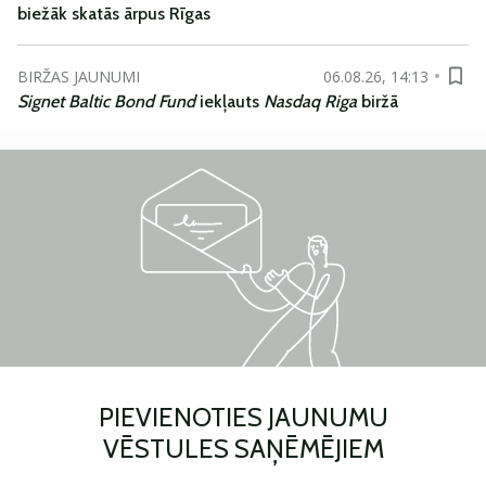
biežāk skatās ārpus Rīgas
BIRŽAS JAUNUMI
06.08.26, 14:13
Signet Baltic Bond Fund
iekļauts
Nasdaq Riga
biržā
PIEVIENOTIES JAUNUMU
VĒSTULES SAŅĒMĒJIEM