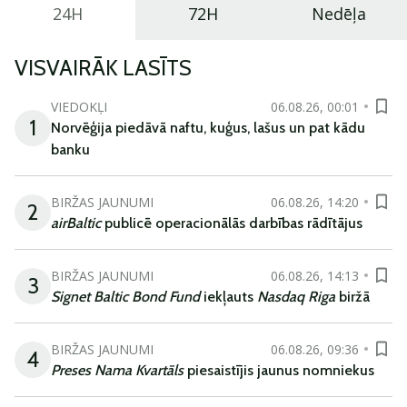
24H
72H
Nedēļa
VISVAIRĀK LASĪTS
VIEDOKĻI
06.08.26, 00:01
1
Norvēģija piedāvā naftu, kuģus, lašus un pat kādu
banku
BIRŽAS JAUNUMI
06.08.26, 14:20
2
airBaltic
publicē operacionālās darbības rādītājus
BIRŽAS JAUNUMI
06.08.26, 14:13
3
Signet Baltic Bond Fund
iekļauts
Nasdaq Riga
biržā
BIRŽAS JAUNUMI
06.08.26, 09:36
4
Preses Nama Kvartāls
piesaistījis jaunus nomniekus