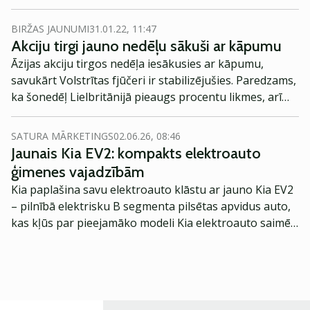
lielāka krituma gan Āzijas tirgos, gan šodienas akciju
fjūčeru līgumos Eiropā un ASV.
BIRŽAS JAUNUMI
31.01.22, 11:47
Akciju tirgi jauno nedēļu sākuši ar kāpumu
Āzijas akciju tirgos nedēļa iesākusies ar kāpumu,
savukārt Volstrītas fjūčeri ir stabilizējušies. Paredzams,
ka šonedēļ Lielbritānijā pieaugs procentu likmes, arī
naftas cenas palielināsies un saglabājas bažas par
inflāciju, ziņo
Reuters
.
SATURA MĀRKETINGS
02.06.26, 08:46
Jaunais Kia EV2: kompakts elektroauto
ģimenes vajadzībām
Kia paplašina savu elektroauto klāstu ar jauno Kia EV2
– pilnībā elektrisku B segmenta pilsētas apvidus auto,
kas kļūs par pieejamāko modeli Kia elektroauto saimē
Eiropā. Modelis izstrādāts ar mērķi piedāvāt ģimenēm
praktisku un tehnoloģiski modernu automobili
ikdienas vajadzībām.