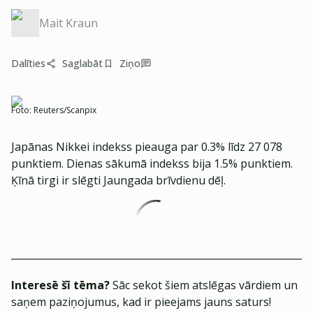
Mait Kraun
Dalīties
Saglabāt
Ziņo
Foto:
Reuters/Scanpix
Japānas Nikkei indekss pieauga par 0.3% līdz 27 078
punktiem. Dienas sākumā indekss bija 1.5% punktiem.
Ķīnā tirgi ir slēgti Jaungada brīvdienu dēļ.
Interesē šī tēma?
Sāc sekot šiem atslēgas vārdiem un
saņem paziņojumus, kad ir pieejams jauns saturs!