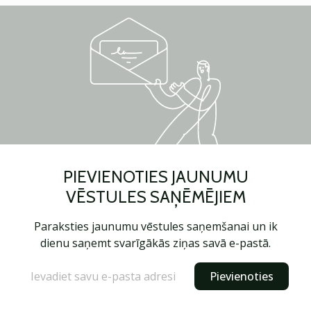
PIEVIENOTIES JAUNUMU
VĒSTULES SAŅĒMĒJIEM
Paraksties jaunumu vēstules saņemšanai un ik
dienu saņemt svarīgākās ziņas savā e-pastā.
Pievienoties