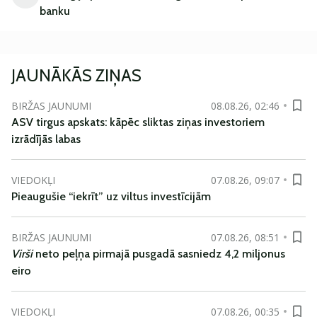
banku
JAUNĀKĀS ZIŅAS
BIRŽAS JAUNUMI
08.08.26, 02:46
ASV tirgus apskats: kāpēc sliktas ziņas investoriem
izrādījās labas
VIEDOKĻI
07.08.26, 09:07
Pieaugušie “iekrīt” uz viltus investīcijām
BIRŽAS JAUNUMI
07.08.26, 08:51
Virši
neto peļņa pirmajā pusgadā sasniedz 4,2 miljonus
eiro
VIEDOKĻI
07.08.26, 00:35