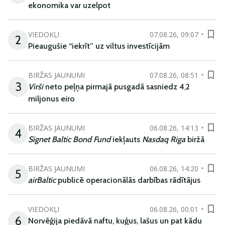
ekonomika var uzelpot
VIEDOKĻI
07.08.26, 09:07
2
Pieaugušie “iekrīt” uz viltus investīcijām
BIRŽAS JAUNUMI
07.08.26, 08:51
3
Virši
neto peļņa pirmajā pusgadā sasniedz 4,2
miljonus eiro
BIRŽAS JAUNUMI
06.08.26, 14:13
4
Signet Baltic Bond Fund
iekļauts
Nasdaq Riga
biržā
BIRŽAS JAUNUMI
06.08.26, 14:20
5
airBaltic
publicē operacionālās darbības rādītājus
VIEDOKĻI
06.08.26, 00:01
6
Norvēģija piedāvā naftu, kuģus, lašus un pat kādu