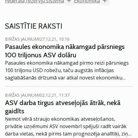
Federālā rezervju sistēma
Ekonomika
SAISTĪTIE RAKSTI
BIRŽAS JAUNUMI
27.12.21, 10:16
Pasaules ekonomika nākamgad pārsniegs
100 triljonus ASV dolāru
Pasaules ekonomika nākamgad pirmo reizi pārsniegs
100 triljonu USD robežu, taču augstās inflācijas
saglabāšanās drīzumā var atkal novest ekonomiku
recesijā.
BIRŽAS JAUNUMI
02.12.21, 11:37
ASV darba tirgus atveseļojās ātrāk, nekā
gaidīts
Ņemot vērā straujo ekonomikas atveseļošanos,
privātie uzņēmumi ASV novembrī spējuši radīt vairāk
darba vietas, nekā pirms tam prognozēja analītiķi, ziņo