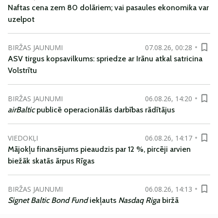
Naftas cena zem 80 dolāriem; vai pasaules ekonomika var
uzelpot
BIRŽAS JAUNUMI
07.08.26, 00:28
ASV tirgus kopsavilkums: spriedze ar Irānu atkal satricina
Volstrītu
BIRŽAS JAUNUMI
06.08.26, 14:20
airBaltic
publicē operacionālās darbības rādītājus
VIEDOKĻI
06.08.26, 14:17
Mājokļu finansējums pieaudzis par 12 %, pircēji arvien
biežāk skatās ārpus Rīgas
BIRŽAS JAUNUMI
06.08.26, 14:13
Signet Baltic Bond Fund
iekļauts
Nasdaq Riga
biržā