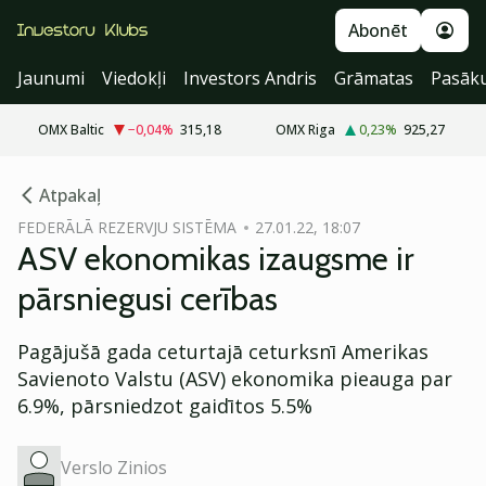
Abonēt
Jaunumi
Viedokļi
Investors Andris
Grāmatas
Pasāk
OMX Baltic
−0,04
%
315,18
OMX Riga
0,23
%
925,27
cebook
Atpakaļ
Twitter)
FEDERĀLĀ REZERVJU SISTĒMA
27.01.22, 18:07
ASV ekonomikas izaugsme ir
kedIn
pārsniegusi cerības
ail
Pagājušā gada ceturtajā ceturksnī Amerikas
k
Savienoto Valstu (ASV) ekonomika pieauga par
6.9%, pārsniedzot gaidītos 5.5%
Verslo Zinios