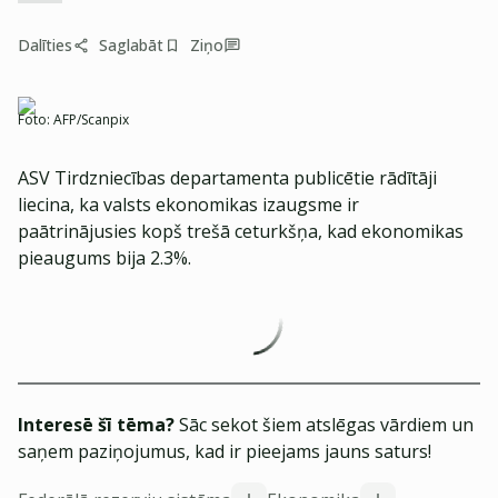
Dalīties
Saglabāt
Ziņo
Foto:
AFP/Scanpix
ASV Tirdzniecības departamenta publicētie rādītāji
liecina, ka valsts ekonomikas izaugsme ir
paātrinājusies kopš trešā ceturkšņa, kad ekonomikas
pieaugums bija 2.3%.
Interesē šī tēma?
Sāc sekot šiem atslēgas vārdiem un
saņem paziņojumus, kad ir pieejams jauns saturs!