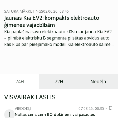
Yahoo Finance.
SATURA MĀRKETINGS
02.06.26, 08:46
Jaunais Kia EV2: kompakts elektroauto
ģimenes vajadzībām
Kia paplašina savu elektroauto klāstu ar jauno Kia EV2
– pilnībā elektrisku B segmenta pilsētas apvidus auto,
kas kļūs par pieejamāko modeli Kia elektroauto saimē
Eiropā. Modelis izstrādāts ar mērķi piedāvāt ģimenēm
praktisku un tehnoloģiski modernu automobili
ikdienas vajadzībām.
24H
72H
Nedēļa
VISVAIRĀK LASĪTS
VIEDOKĻI
07.08.26, 00:35
1
Naftas cena zem 80 dolāriem; vai pasaules