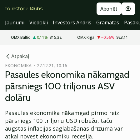
Abonēt
Jaunumi
Viedokļi
Investors Andris
Grāmatas
Pasāk
OMX Baltic
0,11
%
315,32
OMX Riga
−0,56
%
923,11
cebook
cebook
Atpakaļ
Twitter)
Twitter)
EKONOMIKA
27.12.21, 10:16
Pasaules ekonomika nākamgad
kedIn
kedIn
pārsniegs 100 triljonus ASV
ail
ail
dolāru
k
k
Pasaules ekonomika nākamgad pirmo reizi
pārsniegs 100 triljonu USD robežu, taču
augstās inflācijas saglabāšanās drīzumā var
atkal novest ekonomiku recesijā.