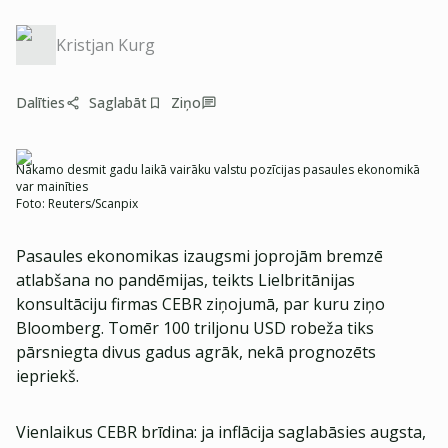
Kristjan Kurg
Dalīties
Saglabāt
Ziņo
Nākamo desmit gadu laikā vairāku valstu pozīcijas pasaules ekonomikā
var mainīties
Foto:
Reuters/Scanpix
Pasaules ekonomikas izaugsmi joprojām bremzē
atlabšana no pandēmijas, teikts Lielbritānijas
konsultāciju firmas CEBR ziņojumā, par kuru ziņo
Bloomberg. Tomēr 100 triljonu USD robeža tiks
pārsniegta divus gadus agrāk, nekā prognozēts
iepriekš.
Vienlaikus CEBR brīdina: ja inflācija saglabāsies augsta,