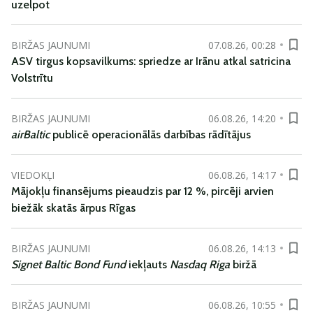
uzelpot
BIRŽAS JAUNUMI
07.08.26, 00:28
ASV tirgus kopsavilkums: spriedze ar Irānu atkal satricina
Volstrītu
BIRŽAS JAUNUMI
06.08.26, 14:20
airBaltic
publicē operacionālās darbības rādītājus
VIEDOKĻI
06.08.26, 14:17
Mājokļu finansējums pieaudzis par 12 %, pircēji arvien
biežāk skatās ārpus Rīgas
BIRŽAS JAUNUMI
06.08.26, 14:13
Signet Baltic Bond Fund
iekļauts
Nasdaq Riga
biržā
BIRŽAS JAUNUMI
06.08.26, 10:55