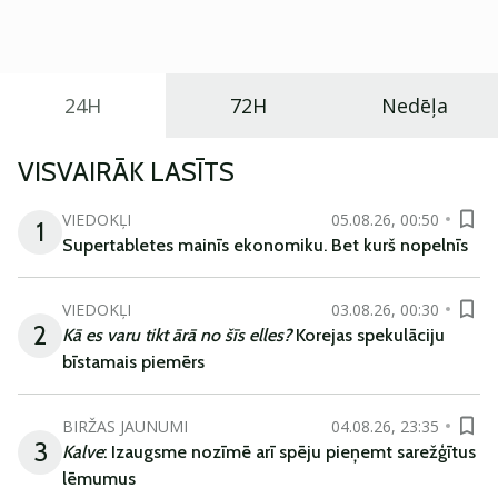
praktisku un tehnoloģiski modernu automobili
ikdienas vajadzībām.
24H
72H
Nedēļa
VISVAIRĀK LASĪTS
VIEDOKĻI
05.08.26, 00:50
1
Supertabletes mainīs ekonomiku. Bet kurš nopelnīs
VIEDOKĻI
03.08.26, 00:30
2
Kā es varu tikt ārā no šīs elles?
Korejas spekulāciju
bīstamais piemērs
BIRŽAS JAUNUMI
04.08.26, 23:35
3
Kalve
: Izaugsme nozīmē arī spēju pieņemt sarežģītus
lēmumus