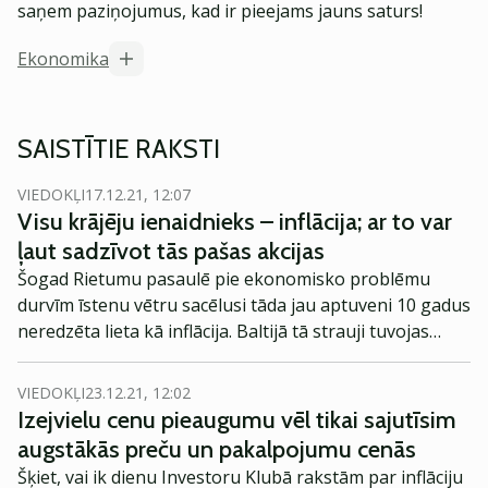
saņem paziņojumus, kad ir pieejams jauns saturs!
Ekonomika
SAISTĪTIE RAKSTI
VIEDOKĻI
17.12.21, 12:07
Visu krājēju ienaidnieks – inflācija; ar to var
ļaut sadzīvot tās pašas akcijas
Šogad Rietumu pasaulē pie ekonomisko problēmu
durvīm īstenu vētru sacēlusi tāda jau aptuveni 10 gadus
neredzēta lieta kā inflācija. Baltijā tā strauji tuvojas
apaļiem 10%. Arī otrā pusē Atlantijas okeānam - ASV -
tā, palielinoties līdz teju 7%, ir sasniegusi augstāko
VIEDOKĻI
23.12.21, 12:02
līmeni 40 gados.
Izejvielu cenu pieaugumu vēl tikai sajutīsim
augstākās preču un pakalpojumu cenās
Šķiet, vai ik dienu Investoru Klubā rakstām par inflāciju