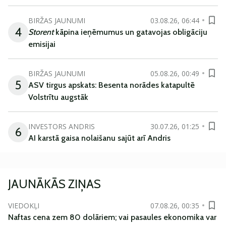
BIRŽAS JAUNUMI
03.08.26, 06:44
4
Storent
kāpina ieņēmumus un gatavojas obligāciju
emisijai
BIRŽAS JAUNUMI
05.08.26, 00:49
5
ASV tirgus apskats: Besenta norādes katapultē
Volstrītu augstāk
INVESTORS ANDRIS
30.07.26, 01:25
6
AI karstā gaisa nolaišanu sajūt arī Andris
JAUNĀKĀS ZIŅAS
VIEDOKĻI
07.08.26, 00:35
Naftas cena zem 80 dolāriem; vai pasaules ekonomika var