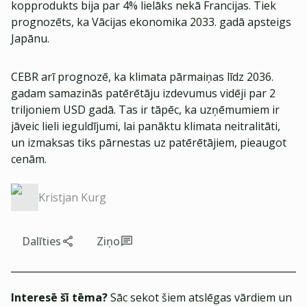
kopprodukts bija par 4% lielāks nekā Francijas. Tiek
prognozēts, ka Vācijas ekonomika 2033. gadā apsteigs
Japānu.
CEBR arī prognozē, ka klimata pārmaiņas līdz 2036.
gadam samazinās patērētāju izdevumus vidēji par 2
triljoniem USD gadā. Tas ir tāpēc, ka uzņēmumiem ir
jāveic lieli ieguldījumi, lai panāktu klimata neitralitāti,
un izmaksas tiks pārnestas uz patērētājiem, pieaugot
cenām.
Kristjan Kurg
Dalīties
Ziņo
Interesē šī tēma?
Sāc sekot šiem atslēgas vārdiem un