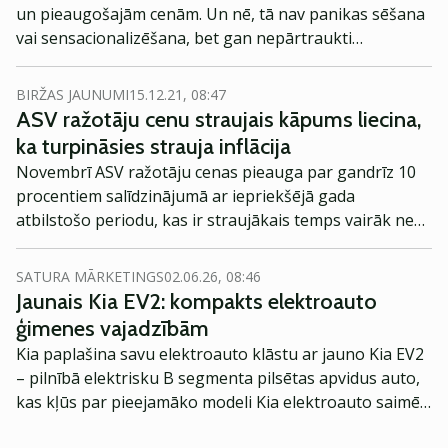
un pieaugošajām cenām. Un nē, tā nav panikas sēšana
vai sensacionalizēšana, bet gan nepārtraukti
pieaugoša un vēlreiz apstiprinoša sajūta un
prognozes, ka augsta inflācija ir uz palikšanu.
BIRŽAS JAUNUMI
15.12.21, 08:47
ASV ražotāju cenu straujais kāpums liecina,
ka turpināsies strauja inflācija
Novembrī ASV ražotāju cenas pieauga par gandrīz 10
procentiem salīdzinājumā ar iepriekšējā gada
atbilstošo periodu, kas ir straujākais temps vairāk nekā
desmit gadu laikā. Tas norāda, ka inflācija nav īslaicīga
un turpināsies arī nākamgad, vēsta Bloomberg.
SATURA MĀRKETINGS
02.06.26, 08:46
Jaunais Kia EV2: kompakts elektroauto
ģimenes vajadzībām
Kia paplašina savu elektroauto klāstu ar jauno Kia EV2
– pilnībā elektrisku B segmenta pilsētas apvidus auto,
kas kļūs par pieejamāko modeli Kia elektroauto saimē
Eiropā. Modelis izstrādāts ar mērķi piedāvāt ģimenēm