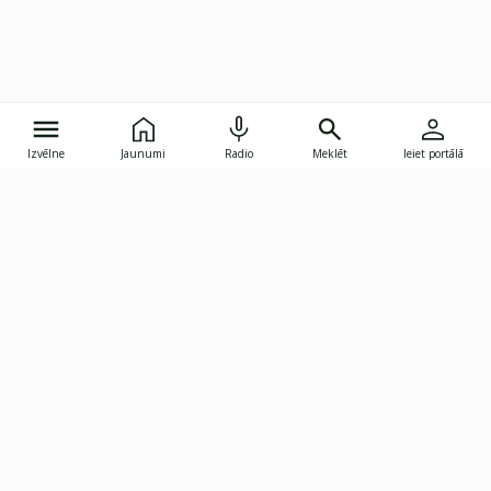
Izvēlne
Jaunumi
Radio
Meklēt
Ieiet portālā
Gunāra Astras iela 8B, Rīga, LV-1082
janis.skupelis@investoruklubs.lv
Abonē
Abonē jaunumus
Reklāma
Publikāciju lietošanas
Vispārējie noteikumi