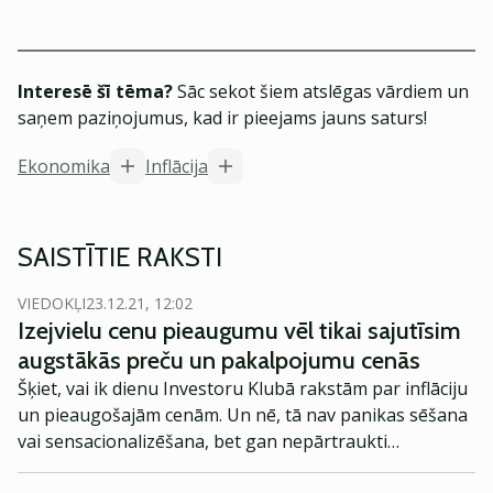
Interesē šī tēma?
Sāc sekot šiem atslēgas vārdiem un
saņem paziņojumus, kad ir pieejams jauns saturs!
Ekonomika
Inflācija
SAISTĪTIE RAKSTI
VIEDOKĻI
23.12.21, 12:02
Izejvielu cenu pieaugumu vēl tikai sajutīsim
augstākās preču un pakalpojumu cenās
Šķiet, vai ik dienu Investoru Klubā rakstām par inflāciju
un pieaugošajām cenām. Un nē, tā nav panikas sēšana
vai sensacionalizēšana, bet gan nepārtraukti
pieaugoša un vēlreiz apstiprinoša sajūta un