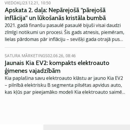
prognozes, ka augsta inflācija ir uz palikšanu.
VIEDOKĻI
23.12.21, 10:50
Apskata 2. daļa: Nepārejošā “pārejošā
inflācija” un lūkošanās kristāla bumbā
2021. gadā finanšu pasaulē pasaulē bijuši visai daudzi
zīmīgi notikumi un procesi. Šis gads atnesis, piemēram,
lielas pārdomas pār inflāciju – sevišķi gada otrajā puse,
kad agrākie spriedumi par strauju patēriņa cenu
pieaugumu ātri vien kļuva par realitāti.
SATURA MĀRKETINGS
02.06.26, 08:46
Jaunais Kia EV2: kompakts elektroauto
ģimenes vajadzībām
Kia paplašina savu elektroauto klāstu ar jauno Kia EV2
– pilnībā elektrisku B segmenta pilsētas apvidus auto,
kas kļūs par pieejamāko modeli Kia elektroauto saimē
Eiropā. Modelis izstrādāts ar mērķi piedāvāt ģimenēm
praktisku un tehnoloģiski modernu automobili
ikdienas vajadzībām.