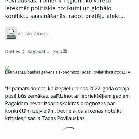
Povilauskas. Tomēr ir reģioni, ko varētu
ietekmēt politiskie notikumi un globālo
konfliktu saasināšanās, radot pretēju efektu.
Verslo Zinios
Dalīties
Saglabāt
Ziņo
Lietuvas SEB bankas galvenais ekonomists Tadas Povilauskas
Foto:
LETA
“Ir pamats domāt, ka izejvielu cenas 2022. gada otrajā
pusē būs zemākas, salīdzinot ar iepriekšējiem gadiem.
Pagaidām nevar izdarīt skaidras prognozes par
konkrētām izejvielām, bet lielai daļai cenas noteikti
kritīsies,” sacīja Tadas Povilauskas.