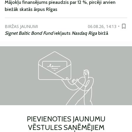
Mājokļu finansējums pieaudzis par 12 %, pircēji arvien
biežāk skatās ārpus Rīgas
BIRŽAS JAUNUMI
06.08.26, 14:13
Signet Baltic Bond Fund
iekļauts
Nasdaq Riga
biržā
PIEVIENOTIES JAUNUMU
VĒSTULES SAŅĒMĒJIEM