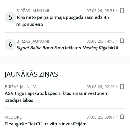
BIRŽAS JAUNUMI
07.08.26, 08:51
5
Virši
neto peļņa pirmajā pusgadā sasniedz 4,2
miljonus eiro
BIRŽAS JAUNUMI
06.08.26, 14:13
6
Signet Baltic Bond Fund
iekļauts
Nasdaq Riga
biržā
JAUNĀKĀS ZIŅAS
BIRŽAS JAUNUMI
08.08.26, 02:46
ASV tirgus apskats: kāpēc sliktas ziņas investoriem
izrādījās labas
VIEDOKĻI
07.08.26, 09:07
Pieaugušie “iekrīt” uz viltus investīcijām