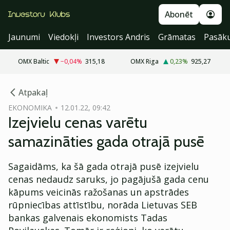
Abonēt
Jaunumi
Viedokļi
Investors Andris
Grāmatas
Pasāk
OMX Baltic
−0,04
%
315,18
OMX Riga
0,23
%
925,27
cebook
Atpakaļ
Twitter)
EKONOMIKA
12.01.22, 09:42
Izejvielu cenas varētu
kedIn
samazināties gada otrajā pusē
ail
Sagaidāms, ka šā gada otrajā pusē izejvielu
k
cenas nedaudz saruks, jo pagājušā gada cenu
kāpums veicinās ražošanas un apstrādes
rūpniecības attīstību, norāda Lietuvas SEB
bankas galvenais ekonomists Tadas