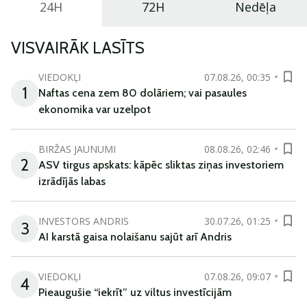
24H
72H
Nedēļa
VISVAIRĀK LASĪTS
VIEDOKĻI
07.08.26, 00:35
1
Naftas cena zem 80 dolāriem; vai pasaules
ekonomika var uzelpot
BIRŽAS JAUNUMI
08.08.26, 02:46
2
ASV tirgus apskats: kāpēc sliktas ziņas investoriem
izrādījās labas
INVESTORS ANDRIS
30.07.26, 01:25
3
AI karstā gaisa nolaišanu sajūt arī Andris
VIEDOKĻI
07.08.26, 09:07
4
Pieaugušie “iekrīt” uz viltus investīcijām