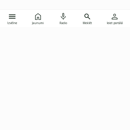
Izvēlne
Jaunumi
Radio
Meklēt
Ieiet portālā
Gunāra Astras iela 8B, Rīga, LV-1082
janis.skupelis@investoruklubs.lv
Abonē
Abonē jaunumus
Reklāma
Publikāciju lietošanas
Vispārējie noteikumi
tiesības
Privātuma politika
Pārtraukt abonēšanu