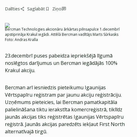
Dalīties
Saglabāt
Ziņo
Bercman Technologies akcionāru ārkārtas pilnsapulce 1.decembrī
apstiprināja Krakul iegādi. Attēlā Bercman vadītājs Marts Sūrkasks
Foto:
Andras Kralla
23.decembrī puses pabeidza iepriekšējā līgumā
noslēgtos darījumus un Bercman iegādājās 100%
Krakul akciju.
Bercman arī iesniedzis pieteikumu Igaunijas
Vērtspapīru reģistram par jaunu akciju reģistrāciju.
Uzņēmums pieteicies, lai Bercman pamatkapitāla
palielināšana tiktu ierakstīta komercreģistrā, tiklīdz
jaunās akcijas tiks reģistrētas Igaunijas Vērtspapīru
reģistrā. Jaunās akcijas paredzēts iekļaut First North
alternatīvajā tirgū.