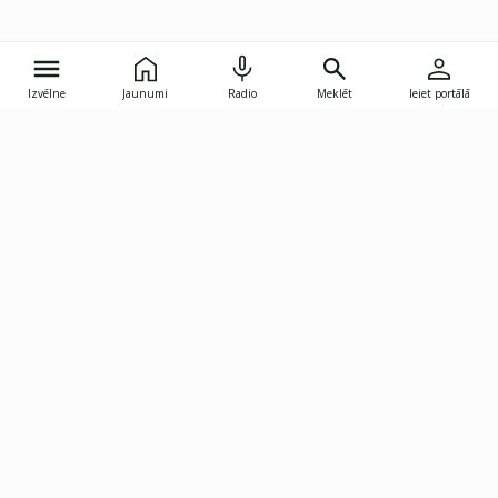
Izvēlne
Jaunumi
Radio
Meklēt
Ieiet portālā
Gunāra Astras iela 8B, Rīga, LV-1082
janis.skupelis@investoruklubs.lv
Abonē
Abonē jaunumus
Reklāma
Publikāciju lietošanas
Vispārējie noteikumi
tiesības
Privātuma politika
Pārtraukt abonēšanu