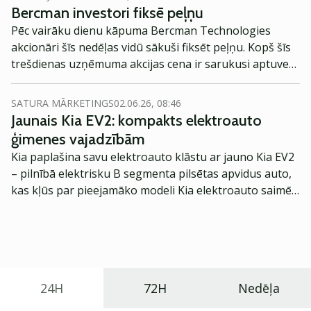
Bercman investori fiksē peļņu
Pēc vairāku dienu kāpuma Bercman Technologies
akcionāri šīs nedēļas vidū sākuši fiksēt peļņu. Kopš šīs
trešdienas uzņēmuma akcijas cena ir sarukusi aptuveni
par ceturto daļu līdz 8,6 eiro atzīmei.
SATURA MĀRKETINGS
02.06.26, 08:46
Jaunais Kia EV2: kompakts elektroauto
ģimenes vajadzībām
Kia paplašina savu elektroauto klāstu ar jauno Kia EV2
– pilnībā elektrisku B segmenta pilsētas apvidus auto,
kas kļūs par pieejamāko modeli Kia elektroauto saimē
Eiropā. Modelis izstrādāts ar mērķi piedāvāt ģimenēm
praktisku un tehnoloģiski modernu automobili
ikdienas vajadzībām.
24H
72H
Nedēļa