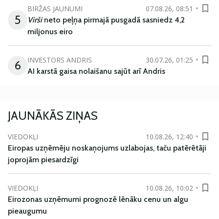
BIRŽAS JAUNUMI
07.08.26, 08:51
5
Virši
neto peļņa pirmajā pusgadā sasniedz 4,2
miljonus eiro
INVESTORS ANDRIS
30.07.26, 01:25
6
AI karstā gaisa nolaišanu sajūt arī Andris
JAUNĀKĀS ZIŅAS
VIEDOKĻI
10.08.26, 12:40
Eiropas uzņēmēju noskaņojums uzlabojas, taču patērētāji
joprojām piesardzīgi
VIEDOKĻI
10.08.26, 10:02
Eirozonas uzņēmumi prognozē lēnāku cenu un algu
pieaugumu