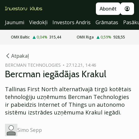
Abonēt
Jaunumi
Viedokļi
Investors Andris
Grāmatas
Pasāk
OMX Baltic
0,04
%
315,44
OMX Riga
0,59
%
928,55
cebook
cebook
Atpakaļ
Twitter)
Twitter)
BERCMAN TECHNOLOGIES
27.12.21, 14:46
Bercman iegādājas Krakul
kedIn
kedIn
ail
ail
Tallinas First North alternatīvajā tirgū kotētais
tehnoloģiju uzņēmums Bercman Technologies
k
k
ir pabeidzis Internet of Things un autonomo
sistēmu izstrādes uzņēmuma Krakul iegādi.
Simo Sepp