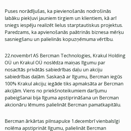
Puses norādījušas, ka pievienošanās nodrošinās
labāku piekļuvi jauniem tirgiem un klientiem, kā arī
sniegs iespēju realizēt lielus starptautiskus projektus.
Paredzams, ka apvienošanās paātrinās biznesa mērķu
sasniegšanu un palielinās kopuzņēmuma vērtību.
22.novembrī AS Bercman Technologies, Krakul Holding
OÜ un Krakul OÜ noslēdza maiņas līgumu par
nosacītās privātās sabiedrības daļu un akciju
sabiedrības daļām. Saskaņā ar līgumu, Bercman iegūs
100% Krakul akciju; iegāde tiks apmaksāta ar Bercman
akcijām. Viens no priekšnoteikumiem darījumu
pabeigšanai bija līguma apstiprināšana un Bercman
akcionāru lēmums palielināt Bercman pamatkapitālu.
Bercman ārkārtas pilnsapulce 1.decembrī vienbalsīgi
nolēma apstiprināt līgumu, palielināt Bercman