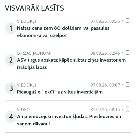
VISVAIRĀK LASĪTS
VIEDOKĻI
07.08.26, 00:35
1
Naftas cena zem 80 dolāriem; vai pasaules
ekonomika var uzelpot
BIRŽAS JAUNUMI
08.08.26, 02:46
2
ASV tirgus apskats: kāpēc sliktas ziņas investoriem
izrādījās labas
VIEDOKĻI
07.08.26, 09:07
3
Pieaugušie “iekrīt” uz viltus investīcijām
VIDEO
31.07.26, 08:15
4
Arī
pieredzējuši
investori
kļūdā
s
.
Pieslēdzies un
saņem
dāvanu
!