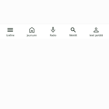
Izvēlne
Jaunumi
Radio
Meklēt
Ieiet portālā
Gunāra Astras iela 8B, Rīga, LV-1082
janis.skupelis@investoruklubs.lv
Abonē
Abonē jaunumus
Reklāma
Publikāciju lietošanas
Vispārējie noteikumi