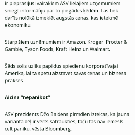
ir pieprasījusi vairākiem ASV lielajiem uzņēmumiem
sniegt informāfiju par to piegādes ķēdēm. Tas tiek
darīts nolūkā izmeklēt augstās cenas, kas ietekmē
ekonomiku.
Starp šiem uzņēmumiem ir Amazon, Kroger, Procter &
Gamble, Tyson Foods, Kraft Heinz un Walmart.
Šāds solis uzliks papildus spiedienu korporatīvajai
Amerika, lai tā spētu aizstāvēt savas cenas un biznesa
prakses.
Aicina “nepanikot”
ASV prezidents Džo Baidens pirmdien izteicās, ka jaunā
varianta dēļ ir vērts satraukties, taču tas nav iemesls
celt paniku, vēsta Bloomberg.