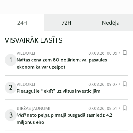
ikdienas vajadzībām.
24H
72H
Nedēļa
VISVAIRĀK LASĪTS
VIEDOKĻI
07.08.26, 00:35
1
Naftas cena zem 80 dolāriem; vai pasaules
ekonomika var uzelpot
VIEDOKĻI
07.08.26, 09:07
2
Pieaugušie “iekrīt” uz viltus investīcijām
BIRŽAS JAUNUMI
07.08.26, 08:51
3
Virši
neto peļņa pirmajā pusgadā sasniedz 4,2
miljonus eiro