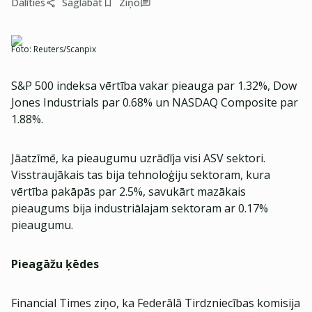
Dalīties
Saglabāt
Ziņo
Foto:
Reuters/Scanpix
S&P 500 indeksa vērtība vakar pieauga par 1.32%, Dow
Jones Industrials par 0.68% un NASDAQ Composite par
1.88%.
Jāatzīmē, ka pieaugumu uzrādīja visi ASV sektori.
Visstraujākais tas bija tehnoloģiju sektoram, kura
vērtība pakāpās par 2.5%, savukārt mazākais
pieaugums bija industriālajam sektoram ar 0.17%
pieaugumu.
Pieagāžu ķēdes
Financial Times ziņo, ka Federālā Tirdzniecības komisija