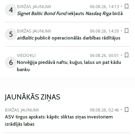
BIRŽAS JAUNUMI
06.08.26, 14:13
4
Signet Baltic Bond Fund
iekļauts
Nasdaq Riga
biržā
BIRŽAS JAUNUMI
06.08.26, 14:20
5
airBaltic
publicē operacionālās darbības rādītājus
VIEDOKĻI
06.08.26, 00:01
6
Norvēģija piedāvā naftu, kuģus, lašus un pat kādu
banku
JAUNĀKĀS ZIŅAS
BIRŽAS JAUNUMI
08.08.26, 02:46
ASV tirgus apskats: kāpēc sliktas ziņas investoriem
izrādījās labas