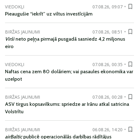
VIEDOKĻI
07.08.26, 09:07
Pieaugušie “iekrīt” uz viltus investīcijām
BIRŽAS JAUNUMI
07.08.26, 08:51
Virši
neto peļņa pirmajā pusgadā sasniedz 4,2 miljonus
eiro
VIEDOKĻI
07.08.26, 00:35
Naftas cena zem 80 dolāriem; vai pasaules ekonomika var
uzelpot
BIRŽAS JAUNUMI
07.08.26, 00:28
ASV tirgus kopsavilkums: spriedze ar Irānu atkal satricina
Volstrītu
BIRŽAS JAUNUMI
06.08.26, 14:20
airBaltic
publicē operacionālās darbības rādītājus