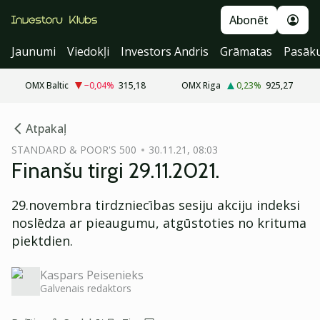
Abonēt
Jaunumi
Viedokļi
Investors Andris
Grāmatas
Pasāk
OMX Baltic
−0,04
%
315,18
OMX Riga
0,23
%
925,27
cebook
cebook
Atpakaļ
Twitter)
Twitter)
STANDARD & POOR'S 500
30.11.21, 08:03
Finanšu tirgi 29.11.2021.
kedIn
kedIn
ail
ail
29.novembra tirdzniecības sesiju akciju indeksi
noslēdza ar pieaugumu, atgūstoties no krituma
k
k
piektdien.
Kaspars Peisenieks
Galvenais redaktors