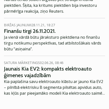
piektdien. Šķita, ka kritums piektdien bija investoru
pārmērīga reakcija, ziņo Reuters.
BIRŽAS JAUNUMI
28.11.21, 18:27
Finanšu tirgi 26.11.2021.
Ja vienā vārdā būtu jāraksturo piektdiena no finanšu
tirgu notikumu perspektīvas, tad atbilstošākais vārds
būtu “asiņaina”.
SATURA MĀRKETINGS
02.06.26, 08:46
Jaunais Kia EV2: kompakts elektroauto
ģimenes vajadzībām
Kia paplašina savu elektroauto klāstu ar jauno Kia EV2
– pilnībā elektrisku B segmenta pilsētas apvidus auto,
kas kļūs par pieejamāko modeli Kia elektroauto saimē
Eiropā. Modelis izstrādāts ar mērķi piedāvāt ģimenēm
praktisku un tehnoloģiski modernu automobili