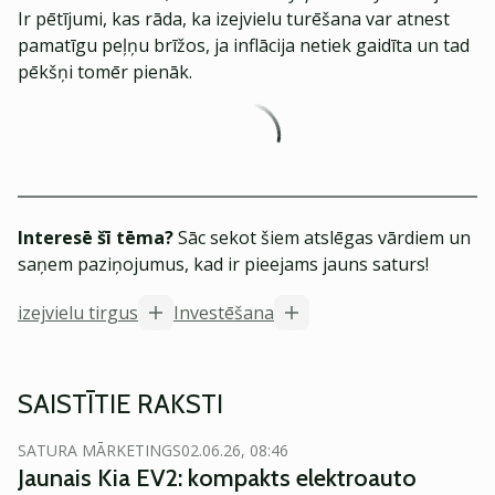
Ir pētījumi, kas rāda, ka izejvielu turēšana var atnest
pamatīgu peļņu brīžos, ja inflācija netiek gaidīta un tad
pēkšņi tomēr pienāk.
Interesē šī tēma?
Sāc sekot šiem atslēgas vārdiem un
saņem paziņojumus, kad ir pieejams jauns saturs!
izejvielu tirgus
Investēšana
SAISTĪTIE RAKSTI
SATURA MĀRKETINGS
02.06.26, 08:46
Jaunais Kia EV2: kompakts elektroauto