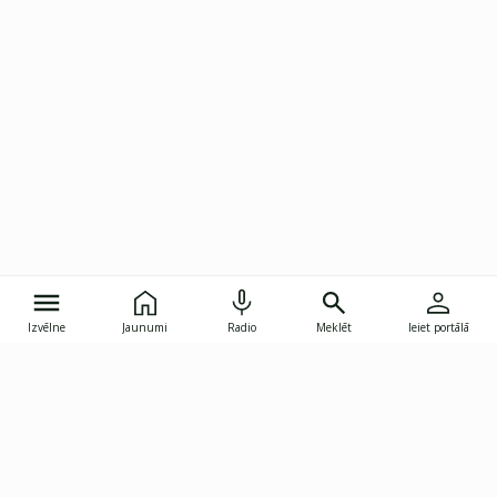
Izvēlne
Jaunumi
Radio
Meklēt
Ieiet portālā
Gunāra Astras iela 8B, Rīga, LV-1082