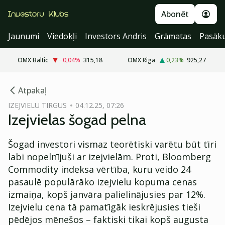
Abonēt
Jaunumi
Viedokļi
Investors Andris
Grāmatas
Pasāk
OMX Baltic
−0,04
%
315,18
OMX Riga
0,23
%
925,27
cebook
Atpakaļ
Twitter)
IZEJVIELU TIRGUS
04.12.25, 07:26
Izejvielas šogad pelna
kedIn
ail
Šogad investori vismaz teorētiski varētu būt tīri
labi nopelnījuši ar izejvielām. Proti, Bloomberg
k
Commodity indeksa vērtība, kuru veido 24
pasaulē populārāko izejvielu kopuma cenas
izmaiņa, kopš janvāra palielinājusies par 12%.
Izejvielu cena tā pamatīgāk ieskrējusies tieši
pēdējos mēnešos – faktiski tikai kopš augusta