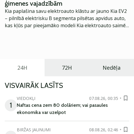
ģimenes vajadzībām
Kia paplašina savu elektroauto klāstu ar jauno Kia EV2
– pilnībā elektrisku B segmenta pilsētas apvidus auto,
kas kļūs par pieejamāko modeli Kia elektroauto saimē
Eiropā. Modelis izstrādāts ar mērķi piedāvāt ģimenēm
praktisku un tehnoloģiski modernu automobili
ikdienas vajadzībām.
24H
72H
Nedēļa
VISVAIRĀK LASĪTS
VIEDOKĻI
07.08.26, 00:35
1
Naftas cena zem 80 dolāriem; vai pasaules
ekonomika var uzelpot
BIRŽAS JAUNUMI
08.08.26, 02:46