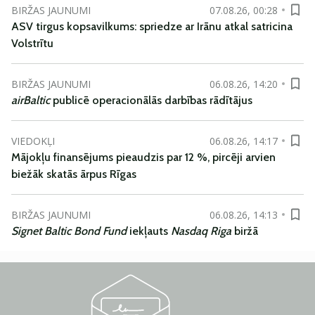
BIRŽAS JAUNUMI
07.08.26, 00:28
ASV tirgus kopsavilkums: spriedze ar Irānu atkal satricina
Volstrītu
BIRŽAS JAUNUMI
06.08.26, 14:20
airBaltic
publicē operacionālās darbības rādītājus
VIEDOKĻI
06.08.26, 14:17
Mājokļu finansējums pieaudzis par 12 %, pircēji arvien
biežāk skatās ārpus Rīgas
BIRŽAS JAUNUMI
06.08.26, 14:13
Signet Baltic Bond Fund
iekļauts
Nasdaq Riga
biržā