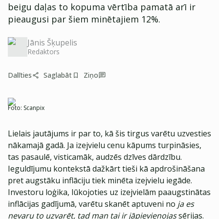
beigu daļas to kopuma vērtība pamatā arī ir
pieaugusi par šiem minētajiem 12%.
Jānis Šķupelis
Redaktors
Dalīties
Saglabāt
Ziņo
Foto:
Scanpix
Lielais jautājums ir par to, kā šis tirgus varētu uzvesties
nākamajā gadā. Ja izejvielu cenu kāpums turpināsies,
tas pasaulē, visticamāk, audzēs dzīves dārdzību.
Ieguldījumu kontekstā dažkārt tieši kā apdrošināšana
pret augstāku inflāciju tiek minēta izejvielu iegāde.
Investoru loģika, lūkojoties uz izejvielām paaugstinātas
inflācijas gadījumā, varētu skanēt aptuveni no
ja es
nevaru to uzvarēt, tad man tai ir jāpievienojas
sērijas.