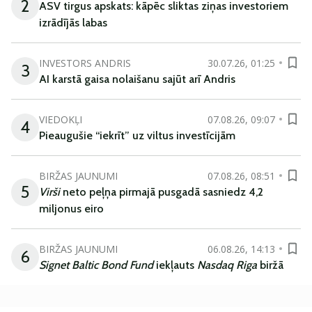
2
ASV tirgus apskats: kāpēc sliktas ziņas investoriem
izrādījās labas
INVESTORS ANDRIS
30.07.26, 01:25
3
AI karstā gaisa nolaišanu sajūt arī Andris
VIEDOKĻI
07.08.26, 09:07
4
Pieaugušie “iekrīt” uz viltus investīcijām
BIRŽAS JAUNUMI
07.08.26, 08:51
5
Virši
neto peļņa pirmajā pusgadā sasniedz 4,2
miljonus eiro
BIRŽAS JAUNUMI
06.08.26, 14:13
6
Signet Baltic Bond Fund
iekļauts
Nasdaq Riga
biržā