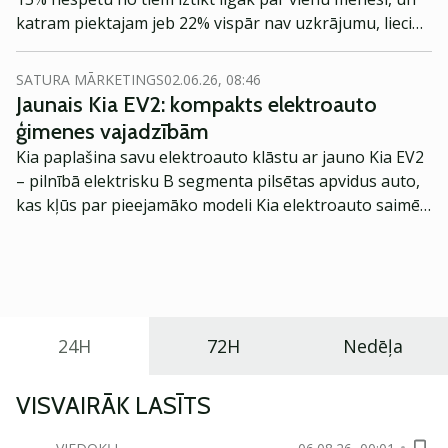
katram piektajam jeb 22% vispār nav uzkrājumu, liecina
SEB bankas aptaujas “Finanšu drošības indekss” dati.*
SATURA MĀRKETINGS
02.06.26, 08:46
Jaunais Kia EV2: kompakts elektroauto
ģimenes vajadzībām
Kia paplašina savu elektroauto klāstu ar jauno Kia EV2
– pilnībā elektrisku B segmenta pilsētas apvidus auto,
kas kļūs par pieejamāko modeli Kia elektroauto saimē
Eiropā. Modelis izstrādāts ar mērķi piedāvāt ģimenēm
praktisku un tehnoloģiski modernu automobili
ikdienas vajadzībām.
24H
72H
Nedēļa
VISVAIRĀK LASĪTS