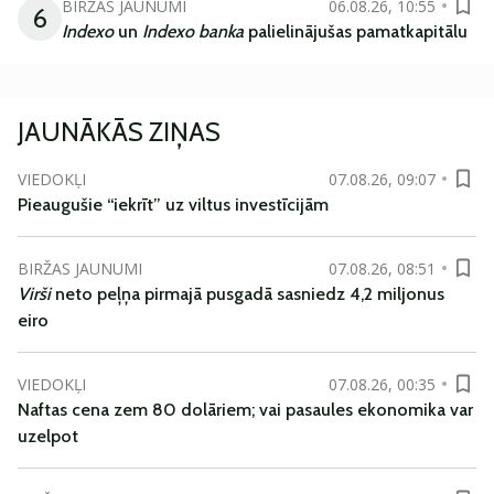
BIRŽAS JAUNUMI
06.08.26, 10:55
6
Indexo
un
Indexo banka
palielinājušas pamatkapitālu
JAUNĀKĀS ZIŅAS
VIEDOKĻI
07.08.26, 09:07
Pieaugušie “iekrīt” uz viltus investīcijām
BIRŽAS JAUNUMI
07.08.26, 08:51
Virši
neto peļņa pirmajā pusgadā sasniedz 4,2 miljonus
eiro
VIEDOKĻI
07.08.26, 00:35
Naftas cena zem 80 dolāriem; vai pasaules ekonomika var
uzelpot