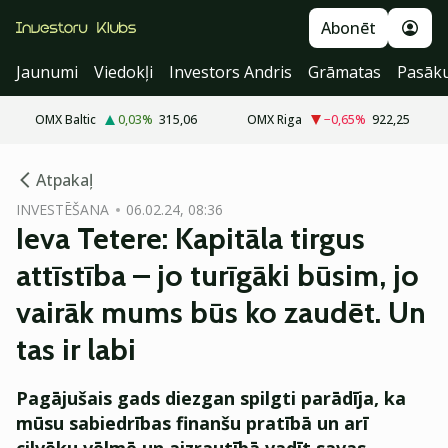
Abonēt
Jaunumi
Viedokļi
Investors Andris
Grāmatas
Pasāk
OMX Baltic
0,03
%
315,06
OMX Riga
−0,65
%
922,25
cebook
Atpakaļ
Twitter)
INVESTĒŠANA
06.02.24, 08:36
Ieva Tetere: Kapitāla tirgus
kedIn
attīstība – jo turīgāki būsim, jo
ail
vairāk mums būs ko zaudēt. Un
k
tas ir labi
Pagājušais gads diezgan spilgti parādīja, ka
mūsu sabiedrības finanšu pratībā un arī