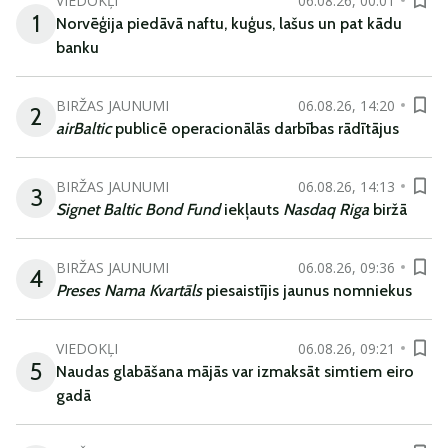
VIEDOKĻI
06.08.26, 00:01
1
Norvēģija piedāvā naftu, kuģus, lašus un pat kādu
banku
BIRŽAS JAUNUMI
06.08.26, 14:20
2
airBaltic
publicē operacionālās darbības rādītājus
BIRŽAS JAUNUMI
06.08.26, 14:13
3
Signet Baltic Bond Fund
iekļauts
Nasdaq Riga
biržā
BIRŽAS JAUNUMI
06.08.26, 09:36
4
Preses Nama Kvartāls
piesaistījis jaunus nomniekus
VIEDOKĻI
06.08.26, 09:21
5
Naudas glabāšana mājās var izmaksāt simtiem eiro
gadā