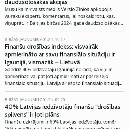
daudzsološākās akcijas
Mūsu kaimiņvalsts medijs Verslo Zinios apkopojis
vairāku ekspertu komentārus, lai noskaidrotu, kas,
viņuprāt, ir Baltijas biržas 2024. gada daudzsološākās
akcijas. Interesanti ieskatīties.
BIRŽAS JAUNUMI
09.01.24, 10:17
Finanšu drošības indekss: visvairāk
apmierināto ar savu finansiālo situāciju ir
Igaunijā, vismazāk – Lietuvā
Gandrīz 40% iedzīvotāju Igaunijā norāda, ka viņi ir
apmierināti vai pat ļoti apmierināti ar pašreizējo
finansiālo situāciju. Latvijā ar esošo finansiālo situāciju,
ņemot vērā ienākumus un saistības, apmierināti 35%
iedzīvotāju. Savukārt vismazāk apmierināto ir Lietuvā –
BIRŽAS JAUNUMI
17.01.24, 09:25
32%, liecina aptaujas “Finanšu drošības indekss” dati*.
40% Latvijas iedzīvotāju finanšu “drošības
spilvens” ir ļoti plāns
Finanšu uzkrājumi ir 69% Latvijas iedzīvotāju, tomēr
15% nespētu no tiem iztikt ilgāk par vienu mēnesi, un