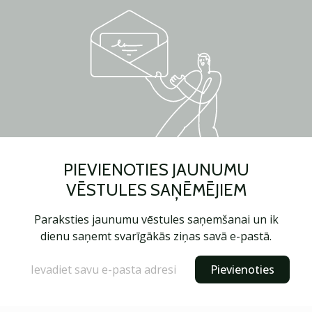
PIEVIENOTIES JAUNUMU
VĒSTULES SAŅĒMĒJIEM
Paraksties jaunumu vēstules saņemšanai un ik
dienu saņemt svarīgākās ziņas savā e-pastā.
Pievienoties