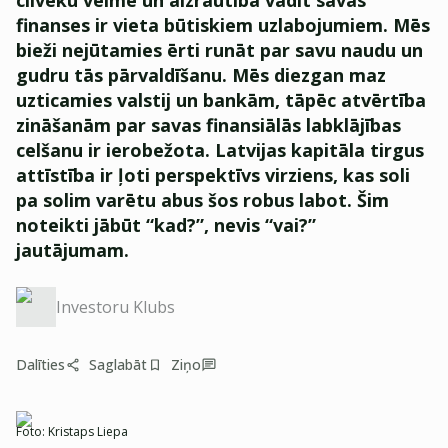
cilvēku vēlmē un aizrautībā vadīt savas
finanses ir vieta būtiskiem uzlabojumiem. Mēs
bieži nejūtamies ērti runāt par savu naudu un
gudru tās pārvaldīšanu. Mēs diezgan maz
uzticamies valstij un bankām, tāpēc atvērtība
zināšanām par savas finansiālās labklājības
celšanu ir ierobežota. Latvijas kapitāla tirgus
attīstība ir ļoti perspektīvs virziens, kas soli
pa solim varētu abus šos robus labot. Šim
noteikti jābūt “kad?”, nevis “vai?”
jautājumam.
Investoru Klubs
Dalīties
Saglabāt
Ziņo
Foto:
Kristaps Liepa