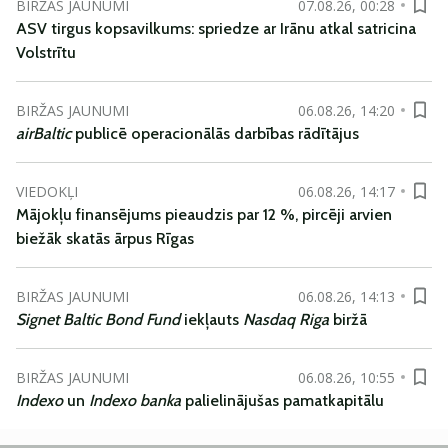
BIRŽAS JAUNUMI
07.08.26, 00:28
ASV tirgus kopsavilkums: spriedze ar Irānu atkal satricina
Volstrītu
BIRŽAS JAUNUMI
06.08.26, 14:20
airBaltic
publicē operacionālās darbības rādītājus
VIEDOKĻI
06.08.26, 14:17
Mājokļu finansējums pieaudzis par 12 %, pircēji arvien
biežāk skatās ārpus Rīgas
BIRŽAS JAUNUMI
06.08.26, 14:13
Signet Baltic Bond Fund
iekļauts
Nasdaq Riga
biržā
BIRŽAS JAUNUMI
06.08.26, 10:55
Indexo
un
Indexo banka
palielinājušas pamatkapitālu