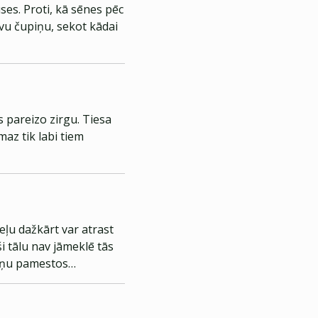
ses. Proti, kā sēnes pēc
tīvu čupiņu, sekot kādai
s pareizo zirgu. Tiesa
maz tik labi tiem
eļu dažkārt var atrast
ši tālu nav jāmeklē tās
viņu pamestos