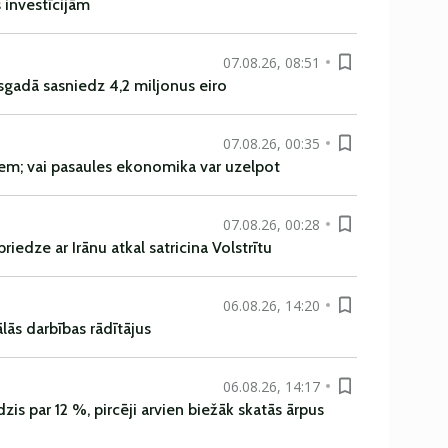
s investīcijām
07.08.26, 08:51
sgadā sasniedz 4,2 miljonus eiro
07.08.26, 00:35
em; vai pasaules ekonomika var uzelpot
07.08.26, 00:28
iedze ar Irānu atkal satricina Volstrītu
06.08.26, 14:20
ās darbības rādītājus
06.08.26, 14:17
is par 12 %, pircēji arvien biežāk skatās ārpus