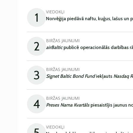
VIEDOKĻI
1
Norvēģija piedāvā naftu, kuģus, lašus un 
BIRŽAS JAUNUMI
2
airBaltic
publicē operacionālās darbības rā
BIRŽAS JAUNUMI
3
Signet Baltic Bond Fund
iekļauts
Nasdaq R
BIRŽAS JAUNUMI
4
Preses Nama Kvartāls
piesaistījis jaunus 
VIEDOKĻI
5