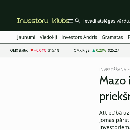
Jaunumi
Viedokļi
Investors Andris
Grāmatas
OMX Baltic
−0,04
%
315,18
OMX Riga
0,23
%
925,27
cebook
INVESTĒŠANA
Twitter)
Mazo i
kedIn
priekš
ail
k
Attiecībā uz
jomas pārstā
investoriem