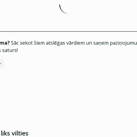
ēma?
Sāc sekot šiem atslēgas vārdiem un saņem paziņojumus
 saturs!
iks vilties