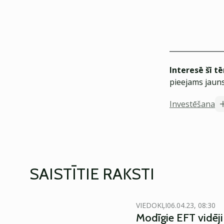
Interesē šī t
pieejams jauns
Investēšana
SAISTĪTIE RAKSTI
VIEDOKĻI
06.04.23, 08:30
Modīgie EFT vidēji l