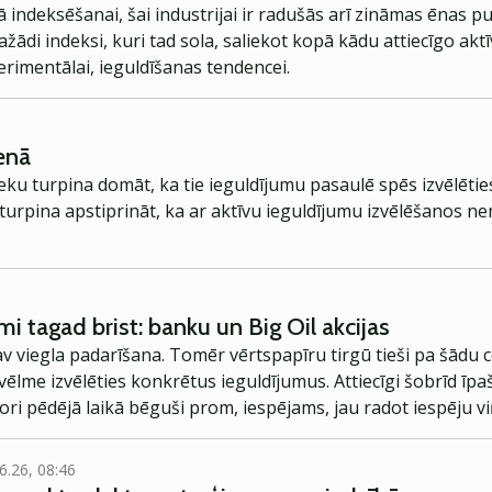
 indeksēšanai, šai industrijai ir radušās arī zināmas ēnas pu
dažādi indeksi, kuri tad sola, saliekot kopā kādu attiecīgo ak
erimentālai, ieguldīšanas tendencei.
ienā
ieku turpina domāt, ka tie ieguldījumu pasaulē spēs izvēlētie
 turpina apstiprināt, ka ar aktīvu ieguldījumu izvēlēšanos ne
mi tagad brist: banku un Big Oil akcijas
v viegla padarīšana. Tomēr vērtspapīru tirgū tieši pa šādu c
r vēlme izvēlēties konkrētus ieguldījumus. Attiecīgi šobrīd īpa
ori pēdējā laikā bēguši prom, iespējams, jau radot iespēju 
 lētāk.
6.26, 08:46