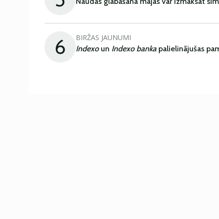
Naudas glabāšana mājās var izmaksāt sim
BIRŽAS JAUNUMI
6
Indexo
un
Indexo banka
palielinājušas pa