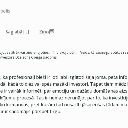
pelis
Saglabāt
Ziņo
ojoties ātrāk vai pievienojoties mīmu akciju pūlim. Veids, kā sasniegt labākus re
n investora Džeisons Cveiga padoms.
ka profesionāļi bieži ir ļoti labi izglītoti šajā jomā, pēta inf
dā, kādā to diez vai spēs mazāki investori. Tāpat tiem mēdz 
tie ir vairāk informēti par emociju un dažādu domāšanas ai
ldījumu procesā. Tas ir nemaz nerunājot par to, ka investīci
tiķu komandas, pret kurām tad nosacīti jāsacenšas tādam m
r ir sadomājis pārspēt tirgu.