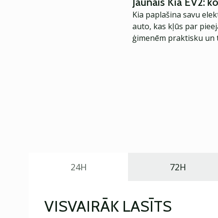
Jaunais Kia EV2: 
Kia paplašina savu elek
auto, kas kļūs par piee
ģimenēm praktisku un t
24H
72H
VISVAIRĀK LASĪTS