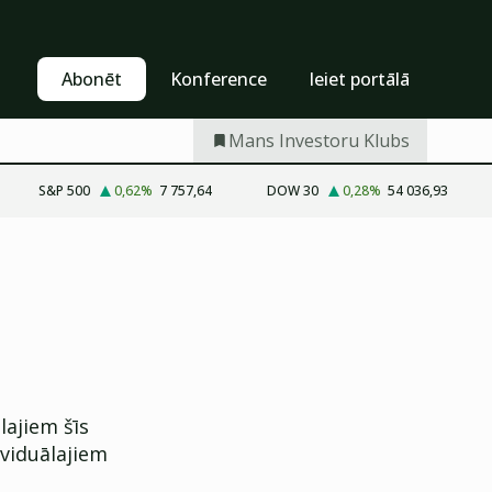
Pašapkalpošanās
Abonēt
Abonēt
Konference
Ieiet portālā
Mans Investoru Klubs
S&P 500
0,62
%
7 757,64
DOW 30
0,28
%
54 036,93
lajiem šīs
ividuālajiem