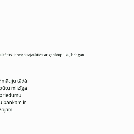
zultātus, ir nevis sajaukties ar ganāmpulku, bet gan
ormāciju tādā
būtu milzīga
zspriedumu
ju bankām ir
azajam