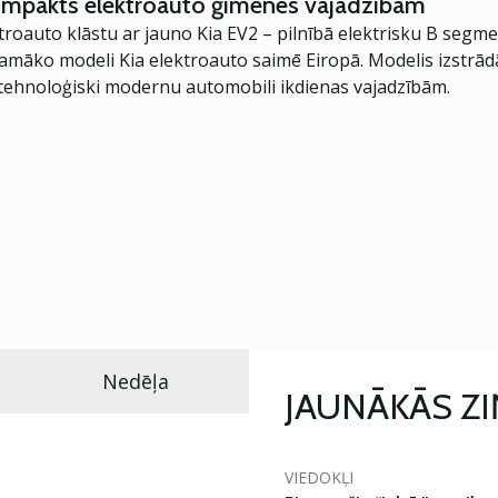
kompakts elektroauto ģimenes vajadzībām
troauto klāstu ar jauno Kia EV2 – pilnībā elektrisku B segme
jamāko modeli Kia elektroauto saimē Eiropā. Modelis izstrād
ehnoloģiski modernu automobili ikdienas vajadzībām.
Nedēļa
JAUNĀKĀS Z
VIEDOKĻI