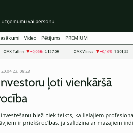
Pasākumi
Video
Pētījums
PREMIUM
OMX Tallinn
−0,06
%
2 157,09
OMX Vilnius
−0,16
%
1 501,55
20.04.23, 08:28
nvestoru ļoti vienkāršā
rocība
 investēšanu bieži tiek teikts, ka lielajiem profesionā
vjiem ir priekšrocības, ja salīdzina ar mazajiem ind
.