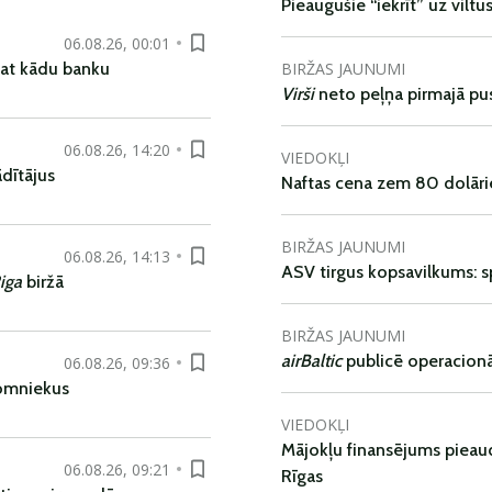
Pieaugušie “iekrīt” uz viltu
06.08.26, 00:01
BIRŽAS JAUNUMI
pat kādu banku
Virši
neto peļņa pirmajā pu
06.08.26, 14:20
VIEDOKĻI
dītājus
Naftas cena zem 80 dolāri
BIRŽAS JAUNUMI
06.08.26, 14:13
ASV tirgus kopsavilkums: spr
iga
biržā
BIRŽAS JAUNUMI
airBaltic
publicē operacionāl
06.08.26, 09:36
nomniekus
VIEDOKĻI
Mājokļu finansējums pieaudz
06.08.26, 09:21
Rīgas