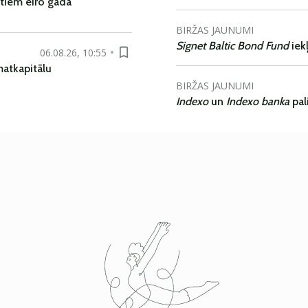
tiem eiro gadā
BIRŽAS JAUNUMI
Signet Baltic Bond Fund
iek
06.08.26, 10:55
matkapitālu
BIRŽAS JAUNUMI
Indexo
un
Indexo banka
pal