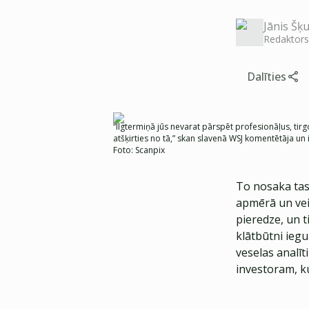
Jānis Šķu
Redaktors
Dalīties
“Ilgtermiņā jūs nevarat pārspēt profesionāļus, tirg
atšķirties no tā,” skan slavenā WSJ komentētāja u
Foto:
Scanpix
To nosaka tas, 
apmērā un vei
pieredze, un 
klātbūtni iegu
veselas analī
investoram, ku