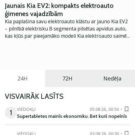
Jaunais Kia EV2: kompakts elektroauto
ģimenes vajadzībām
Kia paplašina savu elektroauto klāstu ar jauno Kia EV2
– pilnībā elektrisku B segmenta pilsētas apvidus auto,
kas kļūs par pieejamāko modeli Kia elektroauto saimē
Eiropā. Modelis izstrādāts ar mērķi piedāvāt ģimenēm
praktisku un tehnoloģiski modernu automobili
ikdienas vajadzībām.
24H
72H
Nedēļa
VISVAIRĀK LASĪTS
VIEDOKĻI
05.08.26, 00:50
1
Supertabletes mainīs ekonomiku. Bet kurš nopelnīs
VIEDOKĻI
03.08.26, 00:30