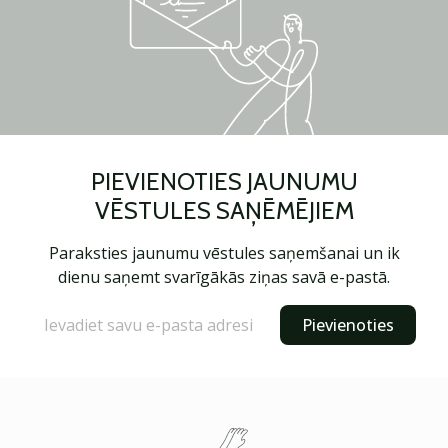
PIEVIENOTIES JAUNUMU
VĒSTULES SAŅĒMĒJIEM
Paraksties jaunumu vēstules saņemšanai un ik
dienu saņemt svarīgākās ziņas savā e-pastā.
Pievienoties