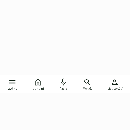
Izvēlne
Jaunumi
Radio
Meklēt
Ieiet portālā
Gunāra Astras iela 8B, Rīga, LV-1082