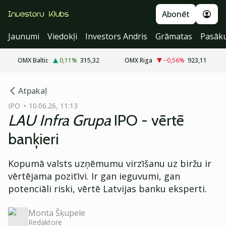
Abonēt
Jaunumi
Viedokļi
Investors Andris
Grāmatas
Pasāk
OMX Baltic
0,11
%
315,32
OMX Riga
−0,56
%
923,11
cebook
Atpakaļ
Twitter)
IPO
10.06.26, 11:13
LAU Infra Grupa
IPO - vērtē
kedIn
banķieri
ail
Kopumā valsts uzņēmumu virzīšanu uz biržu ir
k
vērtējama pozitīvi. Ir gan ieguvumi, gan
potenciāli riski, vērtē Latvijas banku eksperti.
Monta Šķupele
Redaktore