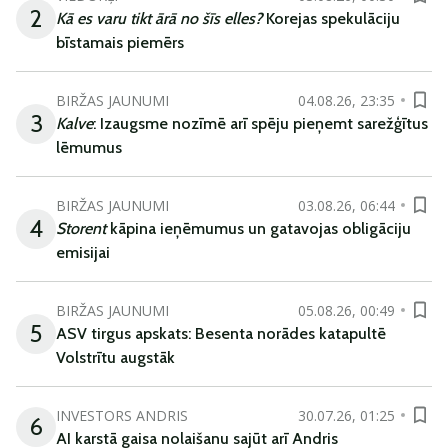
2
Kā es varu tikt ārā no šīs elles?
Korejas spekulāciju
bīstamais piemērs
BIRŽAS JAUNUMI
04.08.26, 23:35
3
Kalve
: Izaugsme nozīmē arī spēju pieņemt sarežģītus
lēmumus
BIRŽAS JAUNUMI
03.08.26, 06:44
4
Storent
kāpina ieņēmumus un gatavojas obligāciju
emisijai
BIRŽAS JAUNUMI
05.08.26, 00:49
5
ASV tirgus apskats: Besenta norādes katapultē
Volstrītu augstāk
INVESTORS ANDRIS
30.07.26, 01:25
6
AI karstā gaisa nolaišanu sajūt arī Andris