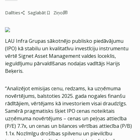
Dalīties
Saglabāt
Ziņo
LAU Infra Grupas sākotnējo publisko piedāvājumu
(IPO) kā stabilu un kvalitatīvu investīciju instrumentu
vērtē Signet Asset Management valdes loceklis,
ieguldījumu pārvaldīšanas nodaļas vadītājs Harijs
Beķeris.
“Analizējot emisijas cenu, redzams, ka uzņēmuma
novērtējums, balstoties 2025. gada nogales finanšu
rādītājiem, vērtējams kā investoriem visai draudzīgs.
Samērā pragmatisks šķiet IPO cenas noteiktais
uzņēmuma novērtējums – cenas un peļņas attiecība
(P/E) 7.7x, un cenas un bilances vērtības attiecība (P/B)
1.1x. Nozīmīgu drošības spilvenu un pievilcību