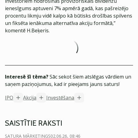
investoriem nodrošinās provizoriskais dividenžu
ienesīgums aptuveni 7% apmērā gadā, kas pašreizējo
procentu likmju vidē kalpo kā būtisks drošības spilvens
un fiksēta ienākuma alternatīva akciju formātā,”
komentē H.Beķeris.
Interesē šī tēma?
Sāc sekot šiem atslēgas vārdiem un
saņem paziņojumus, kad ir pieejams jauns saturs!
IPO
Akcija
Investēšana
SAISTĪTIE RAKSTI
SATURA MĀRKETINGS
02.06.26, 08:46