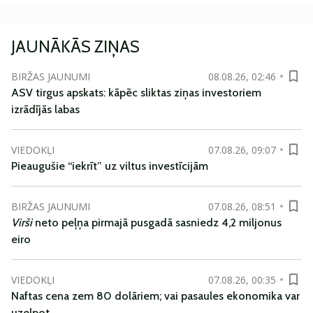
JAUNĀKĀS ZIŅAS
BIRŽAS JAUNUMI
08.08.26, 02:46
ASV tirgus apskats: kāpēc sliktas ziņas investoriem
izrādījās labas
VIEDOKĻI
07.08.26, 09:07
Pieaugušie “iekrīt” uz viltus investīcijām
BIRŽAS JAUNUMI
07.08.26, 08:51
Virši
neto peļņa pirmajā pusgadā sasniedz 4,2 miljonus
eiro
VIEDOKĻI
07.08.26, 00:35
Naftas cena zem 80 dolāriem; vai pasaules ekonomika var
uzelpot