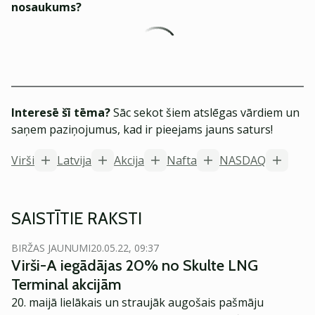
nosaukums?
Interesē šī tēma?
Sāc sekot šiem atslēgas vārdiem un
saņem paziņojumus, kad ir pieejams jauns saturs!
Virši
Latvija
Akcija
Nafta
NASDAQ
SAISTĪTIE RAKSTI
BIRŽAS JAUNUMI
20.05.22, 09:37
Virši-A iegādājas 20% no Skulte LNG
Terminal akcijām
20. maijā lielākais un straujāk augošais pašmāju