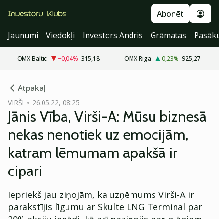
Abonēt
Jaunumi
Viedokļi
Investors Andris
Grāmatas
Pasāk
OMX Baltic
−0,04
%
315,18
OMX Riga
0,23
%
925,27
cebook
Atpakaļ
Twitter)
VIRŠI
26.05.22, 08:25
Jānis Vība, Virši-A: Mūsu biznesā
kedIn
nekas nenotiek uz emocijām,
ail
katram lēmumam apakšā ir
k
cipari
Iepriekš jau ziņojām, ka uzņēmums Virši-A ir
parakstījis līgumu ar Skulte LNG Terminal par