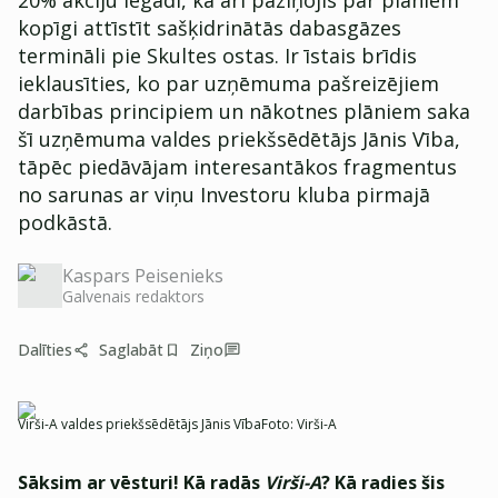
20% akciju iegādi, kā arī paziņojis par plāniem
kopīgi attīstīt sašķidrinātās dabasgāzes
termināli pie Skultes ostas. Ir īstais brīdis
ieklausīties, ko par uzņēmuma pašreizējiem
darbības principiem un nākotnes plāniem saka
šī uzņēmuma valdes priekšsēdētājs Jānis Vība,
tāpēc piedāvājam interesantākos fragmentus
no sarunas ar viņu Investoru kluba pirmajā
podkāstā.
Kaspars Peisenieks
Galvenais redaktors
Dalīties
Saglabāt
Ziņo
Virši-A valdes priekšsēdētājs Jānis Vība
Foto:
Virši-A
Sāksim ar vēsturi! Kā radās
Virši-A
? Kā radies šis