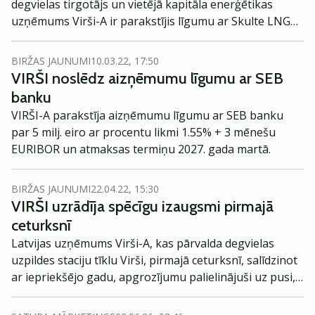
degvielas tirgotājs un vietējā kapitāla enerģētikas
uzņēmums Virši-A ir parakstījis līgumu ar Skulte LNG
Terminal par 20% akciju iegādi, kā arī paziņo par
plāniem kopīgi attīstīt sašķidrinātās dabasgāzes
BIRŽAS JAUNUMI
10.03.22, 17:50
termināli pie Skultes ostas. Šī projekta attīstība
VIRŠI noslēdz aizņēmumu līgumu ar SEB
palielinās Latvijas un Baltijas reģiona enerģētisko
banku
neatkarību un sniegs būtisku pienesumu dabasgāzes
VIRŠI-A parakstīja aizņēmumu līgumu ar SEB banku
piegāžu diversifikācijā un turpmākajā dabasgāzes
par 5 milj. eiro ar procentu likmi 1.55% + 3 mēnešu
tirgus attīstībā.
EURIBOR un atmaksas termiņu 2027. gada martā.
BIRŽAS JAUNUMI
22.04.22, 15:30
VIRŠI uzrādīja spēcīgu izaugsmi pirmajā
ceturksnī
Latvijas uzņēmums Virši-A, kas pārvalda degvielas
uzpildes staciju tīklu Virši, pirmajā ceturksnī, salīdzinot
ar iepriekšējo gadu, apgrozījumu palielinājuši uz pusi,
trešdien paziņoja birža.