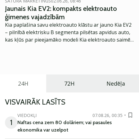
SATURA MĀRKETINGS
02.06.26, 08:46
Jaunais Kia EV2: kompakts elektroauto
ģimenes vajadzībām
Kia paplašina savu elektroauto klāstu ar jauno Kia EV2
– pilnībā elektrisku B segmenta pilsētas apvidus auto,
kas kļūs par pieejamāko modeli Kia elektroauto saimē
Eiropā. Modelis izstrādāts ar mērķi piedāvāt ģimenēm
praktisku un tehnoloģiski modernu automobili
ikdienas vajadzībām.
24H
72H
Nedēļa
VISVAIRĀK LASĪTS
VIEDOKĻI
07.08.26, 00:35
1
Naftas cena zem 80 dolāriem; vai pasaules
ekonomika var uzelpot