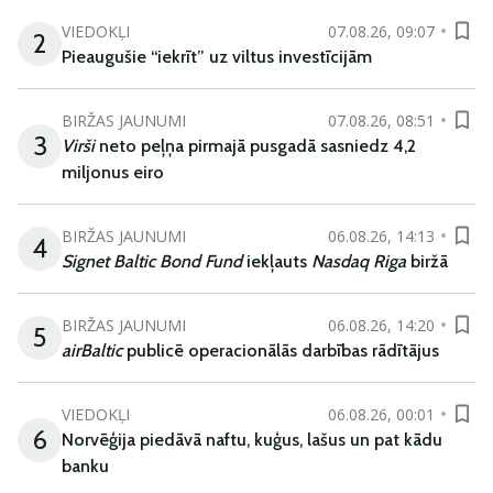
VIEDOKĻI
07.08.26, 09:07
2
Pieaugušie “iekrīt” uz viltus investīcijām
BIRŽAS JAUNUMI
07.08.26, 08:51
3
Virši
neto peļņa pirmajā pusgadā sasniedz 4,2
miljonus eiro
BIRŽAS JAUNUMI
06.08.26, 14:13
4
Signet Baltic Bond Fund
iekļauts
Nasdaq Riga
biržā
BIRŽAS JAUNUMI
06.08.26, 14:20
5
airBaltic
publicē operacionālās darbības rādītājus
VIEDOKĻI
06.08.26, 00:01
6
Norvēģija piedāvā naftu, kuģus, lašus un pat kādu
banku