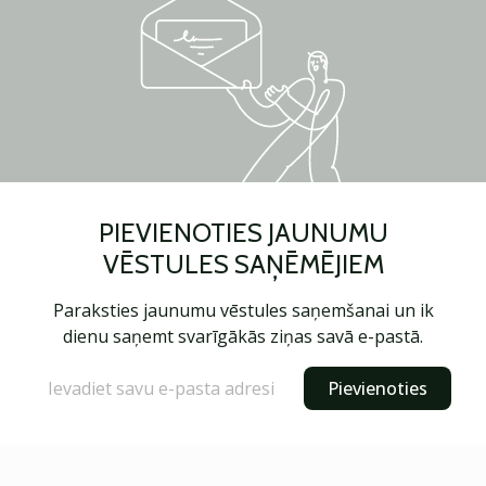
PIEVIENOTIES JAUNUMU
VĒSTULES SAŅĒMĒJIEM
Paraksties jaunumu vēstules saņemšanai un ik
dienu saņemt svarīgākās ziņas savā e-pastā.
Pievienoties