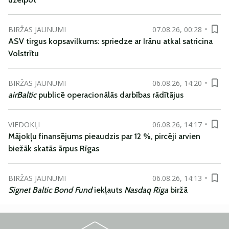
BIRŽAS JAUNUMI
07.08.26, 00:28
ASV tirgus kopsavilkums: spriedze ar Irānu atkal satricina
Volstrītu
BIRŽAS JAUNUMI
06.08.26, 14:20
airBaltic
publicē operacionālās darbības rādītājus
VIEDOKĻI
06.08.26, 14:17
Mājokļu finansējums pieaudzis par 12 %, pircēji arvien
biežāk skatās ārpus Rīgas
BIRŽAS JAUNUMI
06.08.26, 14:13
Signet Baltic Bond Fund
iekļauts
Nasdaq Riga
biržā