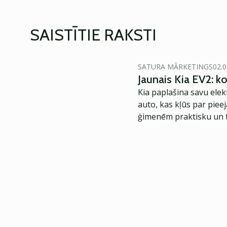
SAISTĪTIE RAKSTI
SATURA MĀRKETINGS
02.0
Jaunais Kia EV2: 
Kia paplašina savu elek
auto, kas kļūs par piee
ģimenēm praktisku un t