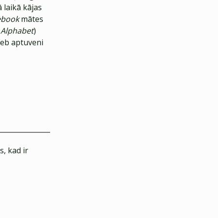
 laikā kājas
ebook
mātes
-
Alphabet
)
(jeb aptuveni
, kad ir