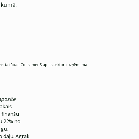
ākumā.
ks dzerta tāpat. Consumer Staples sektora uzņēmuma
posite
tākais
 finanšu
au 22% no
rgu.
o daļu. Agrāk