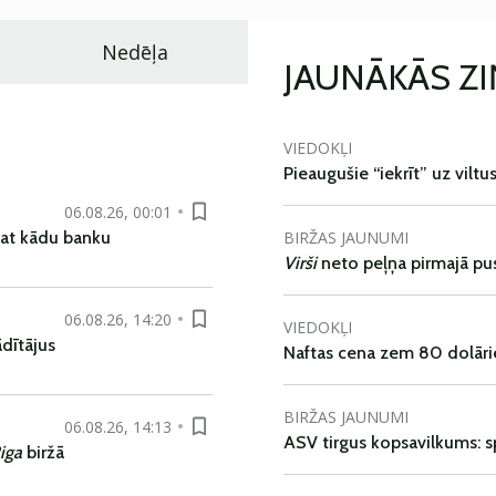
Nedēļa
JAUNĀKĀS Z
VIEDOKĻI
Pieaugušie “iekrīt” uz viltu
06.08.26, 00:01
BIRŽAS JAUNUMI
pat kādu banku
Virši
neto peļņa pirmajā pu
06.08.26, 14:20
VIEDOKĻI
dītājus
Naftas cena zem 80 dolāri
BIRŽAS JAUNUMI
06.08.26, 14:13
ASV tirgus kopsavilkums: spr
iga
biržā