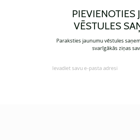
PIEVIENOTIES
VĒSTULES SA
Paraksties jaunumu vēstules saņem
svarīgākās ziņas sav