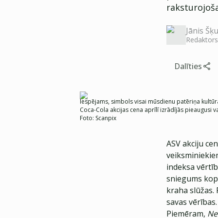
raksturojoš
Jānis Šķu
Redaktors
Dalīties
Iespējams, simbols visai mūsdienu patēriņa kultūra
Coca-Cola akcijas cena aprīlī izrādījās pieaugusi 
Foto:
Scanpix
ASV akciju cen
veiksminieki
indeksa vērtīb
sniegums kopš
kraha slūžas.
savas vērības.
Piemēram,
Ne