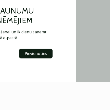
 JAUNUMU
ŅĒMĒJIEM
šanai un ik dienu saņemt
ā e-pastā.
Pievienoties