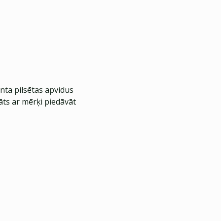
nta pilsētas apvidus
āts ar mērķi piedāvāt