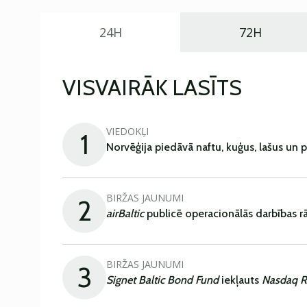
24H
72H
VISVAIRĀK LASĪTS
VIEDOKĻI
1
Norvēģija piedāvā naftu, kuģus, lašus un 
BIRŽAS JAUNUMI
2
airBaltic
publicē operacionālās darbības rā
BIRŽAS JAUNUMI
3
Signet Baltic Bond Fund
iekļauts
Nasdaq R