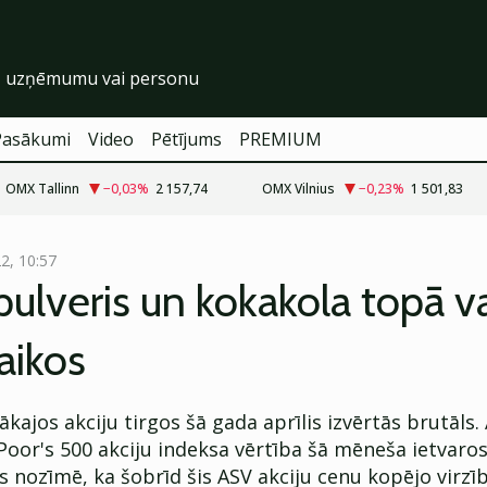
Pasākumi
Video
Pētījums
PREMIUM
OMX Tallinn
−0,03
%
2 157,74
OMX Vilnius
−0,23
%
1 501,83
22, 10:57
pulveris un kokakola topā v
laikos
lākajos akciju tirgos šā gada aprīlis izvērtās brutāls.
oor's 500 akciju indeksa vērtība šā mēneša ietvaro
s nozīmē, ka šobrīd šis ASV akciju cenu kopējo virzī