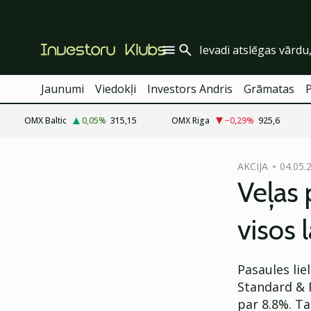
Jaunumi
Viedokļi
Investors Andris
Grāmatas
OMX Baltic
0,05
%
315,15
OMX Riga
−0,29
%
925,6
cebook
AKCIJA
04.05.
Twitter)
Veļas 
kedIn
visos 
ail
k
Pasaules lie
Standard & P
par 8.8%. Ta