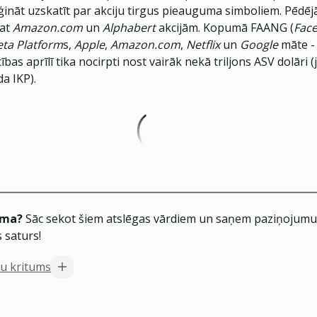
ināt uzskatīt par akciju tirgus pieauguma simboliem. Pēdējā
pat
Amazon.com
un
Alphabert
akcijām. Kopumā FAANG (
Fac
ta Platform
s,
Apple
,
Amazon.com
,
Netflix
un
Google
māte 
ības aprīlī tika nocirpti nost vairāk nekā triljons ASV dolāri 
da IKP).
ēma?
Sāc sekot šiem atslēgas vārdiem un saņem paziņojumus
 saturs!
ju kritums