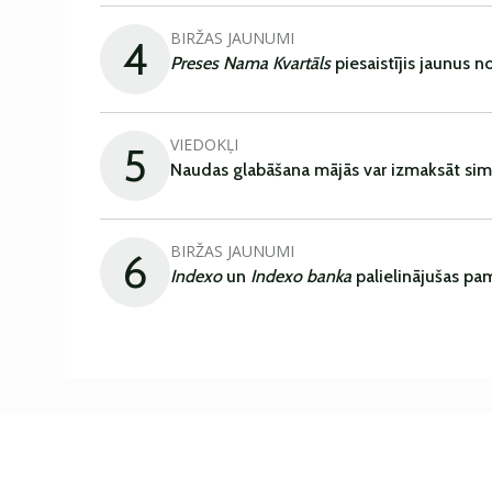
BIRŽAS JAUNUMI
4
Preses Nama Kvartāls
piesaistījis jaunus 
VIEDOKĻI
5
Naudas glabāšana mājās var izmaksāt sim
BIRŽAS JAUNUMI
6
Indexo
un
Indexo banka
palielinājušas pa