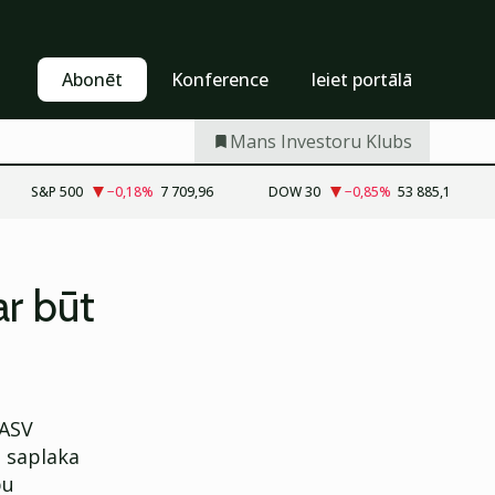
Pašapkalpošanās
Abonēt
Abonēt
Konference
Ieiet portālā
Mans Investoru Klubs
S&P 500
−0,18
%
7 709,96
DOW 30
−0,85
%
53 885,1
ar būt
 ASV
s saplaka
bu