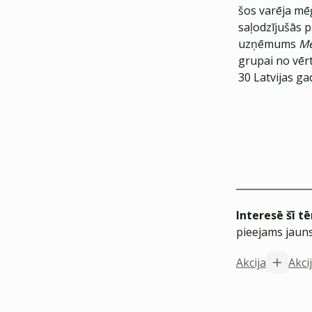
šos varēja mēģ
saļodzījušās 
uzņēmums
Me
grupai no vērt
30 Latvijas ga
Interesē šī t
pieejams jauns
Akcija
Akci