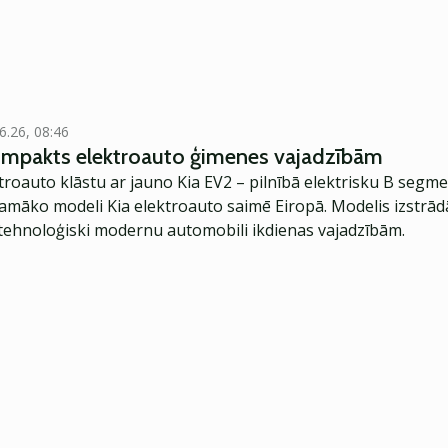
6.26, 08:46
kompakts elektroauto ģimenes vajadzībām
troauto klāstu ar jauno Kia EV2 – pilnībā elektrisku B segme
jamāko modeli Kia elektroauto saimē Eiropā. Modelis izstrād
ehnoloģiski modernu automobili ikdienas vajadzībām.