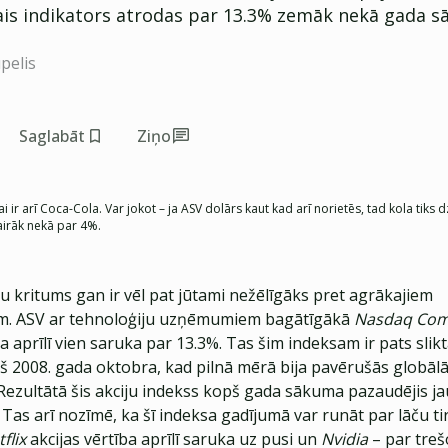
ais indikators atrodas par 13.3% zemāk nekā gada s
pelis
Saglabāt
Ziņo
i ir arī Coca-Cola. Var jokot – ja ASV dolārs kaut kad arī norietēs, tad kola ti
vairāk nekā par 4%.
u kritums gan ir vēl pat jūtami nežēlīgāks pret agrākajiem
em. ASV ar tehnoloģiju uzņēmumiem bagātīgākā
Nasdaq Com
a aprīlī vien saruka par 13.3%. Tas šim indeksam ir pats slik
 2008. gada oktobra, kad pilnā mērā bija pavērušās globālā
 Rezultātā šis akciju indekss kopš gada sākuma pazaudējis j
 Tas arī nozīmē, ka šī indeksa gadījumā var runāt par lāču ti
tflix
akcijas vērtība aprīlī saruka uz pusi un
Nvidia
– par treš