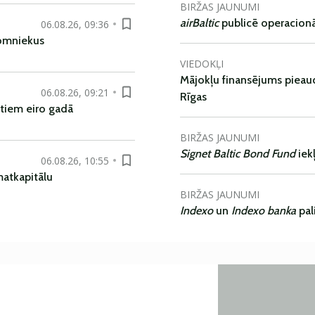
BIRŽAS JAUNUMI
airBaltic
publicē operacionāl
06.08.26, 09:36
nomniekus
VIEDOKĻI
Mājokļu finansējums pieaudz
06.08.26, 09:21
Rīgas
tiem eiro gadā
BIRŽAS JAUNUMI
Signet Baltic Bond Fund
iek
06.08.26, 10:55
matkapitālu
BIRŽAS JAUNUMI
Indexo
un
Indexo banka
pal