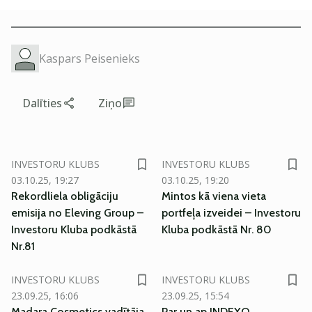
Kaspars Peisenieks
Dalīties
Ziņo
SM
SM
INVESTORU KLUBS
INVESTORU KLUBS
03.10.25, 19:27
03.10.25, 19:20
Rekordliela obligāciju
Mintos kā viena vieta
emisija no Eleving Group –
portfeļa izveidei – Investoru
Investoru Kluba podkāstā
Kluba podkāstā Nr. 80
Nr.81
INVESTORU KLUBS
INVESTORU KLUBS
23.09.25, 16:06
23.09.25, 15:54
Madara Cosmetics vadītāja
Par un ap INDEXO