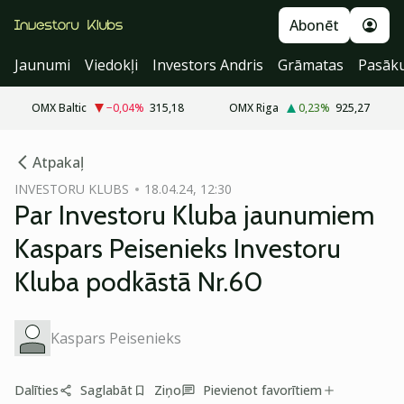
Abonēt
Jaunumi
Viedokļi
Investors Andris
Grāmatas
Pasāk
OMX Baltic
−0,04
%
315,18
OMX Riga
0,23
%
925,27
cebook
cebook
Atpakaļ
Twitter)
Twitter)
INVESTORU KLUBS
18.04.24, 12:30
Par Investoru Kluba jaunumiem
kedIn
kedIn
Kaspars Peisenieks Investoru
ail
ail
Kluba podkāstā Nr.60
k
k
Kaspars Peisenieks
Dalīties
Saglabāt
Ziņo
Pievienot favorītiem