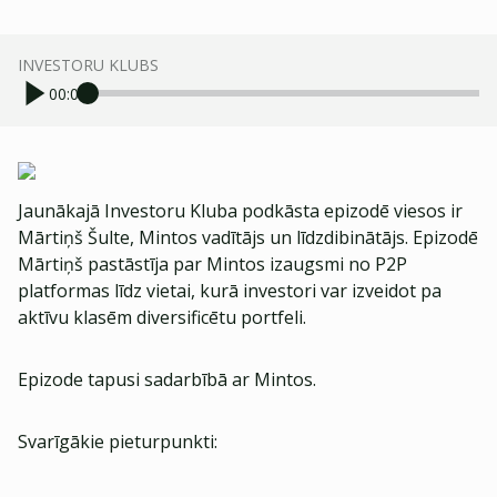
INVESTORU KLUBS
00:00
Jaunākajā Investoru Kluba podkāsta epizodē viesos ir
Mārtiņš Šulte, Mintos vadītājs un līdzdibinātājs. Epizodē
Mārtiņš pastāstīja par Mintos izaugsmi no P2P
platformas līdz vietai, kurā investori var izveidot pa
aktīvu klasēm diversificētu portfeli.
Epizode tapusi sadarbībā ar Mintos.
Svarīgākie pieturpunkti: