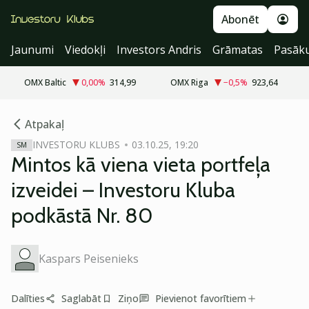
Abonēt
Jaunumi
Viedokļi
Investors Andris
Grāmatas
Pasāk
OMX Baltic
0,00
%
314,99
OMX Riga
−0,5
%
923,64
cebook
cebook
Atpakaļ
Twitter)
Twitter)
INVESTORU KLUBS
03.10.25, 19:20
SM
Mintos kā viena vieta portfeļa
kedIn
kedIn
izveidei – Investoru Kluba
ail
ail
podkāstā Nr. 80
k
k
Kaspars Peisenieks
Dalīties
Saglabāt
Ziņo
Pievienot favorītiem