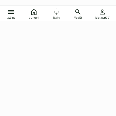
Izvēlne
Jaunumi
Radio
Meklēt
Ieiet portālā
Gunāra Astras iela 8B, Rīga, LV-1082
janis.skupelis@investoruklubs.lv
Abonē
Abonē jaunumus
Reklāma
Publikāciju lietošanas
Vispārējie noteikumi
tiesības
Privātuma politika
Pārtraukt abonēšanu
Iestatījumu pārvaldība