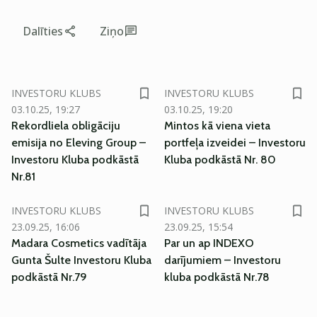
Dalīties
Ziņo
SM
SM
INVESTORU KLUBS
INVESTORU KLUBS
03.10.25, 19:27
03.10.25, 19:20
Rekordliela obligāciju
Mintos kā viena vieta
emisija no Eleving Group –
portfeļa izveidei – Investoru
Investoru Kluba podkāstā
Kluba podkāstā Nr. 80
Nr.81
INVESTORU KLUBS
INVESTORU KLUBS
23.09.25, 16:06
23.09.25, 15:54
Madara Cosmetics vadītāja
Par un ap INDEXO
Gunta Šulte Investoru Kluba
darījumiem – Investoru
podkāstā Nr.79
kluba podkāstā Nr.78