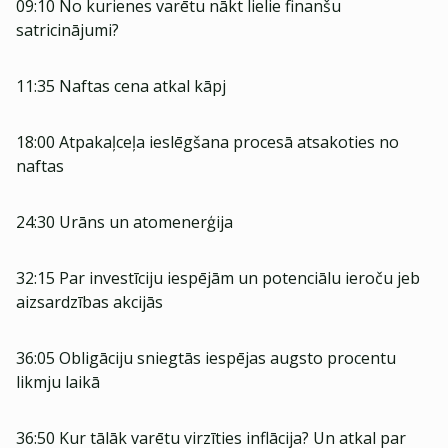
09:10 No kurienes varētu nākt lielie finanšu
satricinājumi?
11:35 Naftas cena atkal kāpj
18:00 Atpakaļceļa ieslēgšana procesā atsakoties no
naftas
24:30 Urāns un atomenerģija
32:15 Par investīciju iespējām un potenciālu ieroču jeb
aizsardzības akcijās
36:05 Obligāciju sniegtās iespējas augsto procentu
likmju laikā
36:50 Kur tālāk varētu virzīties inflācija? Un atkal par