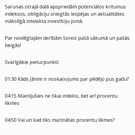
Sarunas otrajā daļā apspriedām potenciālos kritumus
indeksos, obligāciju sniegtās iespējas un aktualitātes
mākslīgā intelekta investīciju jomā.
Par noslēgtajām derībām šoreiz pašā sākumā un pašās
beigās!
Svarīgākie pieturpunkti:
01:30 Kāds Jānim ir noskaņojums par pēdējo pus gadu?
04:15 Mainījušies ne tikai indeksi, bet arī procentu
likmes
04:50 Vai un kad tiks mazinātas procentu likmes?