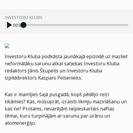
INVESTORU KLUBS
00:00
Investoru Kluba podkāsta jaunākajā epizodē uz mazliet
neformālāku sarunu atkal satiekas Investoru Kluba
redaktors Jānis Šķupelis un Investoru Kluba
izpilddirektors Kaspars Peisenieks.
Kas ir mainījies šajā pusgadā, kopš pēdējo reizi
tikāmies? Kas, mūsuprāt, izraisīs likmju mazināšanu un
kas ne? Protams, nevarējām nepieskarties naftas
tēmai, kuru turpinājām ar sarunu par urānu un
atomenerģiju.