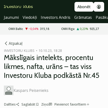
Abonēt
Jaunumi
Viedokļi
Investors Andris
Grāmatas
Pasāk
OMX Baltic
−0,04
%
315,18
OMX Riga
0,23
%
925,27
cebook
cebook
Atpakaļ
Twitter)
Twitter)
INVESTORU KLUBS
10.10.23, 18:28
Mākslīgais intelekts, procentu
kedIn
kedIn
likmes, nafta, urāns – tas viss
ail
ail
Investoru Kluba podkāstā Nr.45
k
k
Kaspars Peisenieks
Dalīties
Saglabāt
Ziņo
Pievienot favorītiem