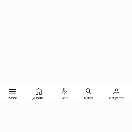
Izvēlne
Jaunumi
Radio
Meklēt
Ieiet portālā