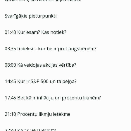
Svarīgākie pieturpunkti:
01:40 Kur esam? Kas notiek?
03:35 Indeksi – kur tie ir pret augstienēm?
08:00 Kā veidojas akcijas vērtība?
14:45 Kur ir S&P 500 un tā peļņa?
17:45 Bet kā ir inflāciju un procentu likmēm?
21:10 Procentu likmju ietekme
27:40 Kā ar “FED Pivot”?