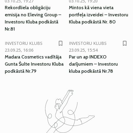
03.10.25, 19:27
03.10.25, 19:20
Rekordliela obligāciju
Mintos kā viena vieta
emisija no Eleving Group –
portfeļa izveidei – Investoru
Investoru Kluba podkāstā
Kluba podkāstā Nr. 80
Nr.81
INVESTORU KLUBS
INVESTORU KLUBS
23.09.25, 16:06
23.09.25, 15:54
Madara Cosmetics vadītāja
Par un ap INDEXO
Gunta Šulte Investoru Kluba
darījumiem – Investoru
podkāstā Nr.79
kluba podkāstā Nr.78