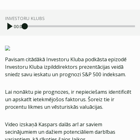
INVESTORU KLUBS
00:00
Pavisam citādākā Investoru Kluba podkāsta epizodē
Investoru Kluba izpilddirektors prezentācijas veidā
sniedz savu ieskatu un prognozi S&P 500 indeksam.
Lai nonāktu pie prognozes, ir nepieciešams identificēt
un apskatīt ietekmējošos faktorus. Šoreiz tie ir
procentu likmes un vēsturiskās valuācijas.
Video izskaņā Kaspars dalās arī ar saviem
secinājumiem un dažiem potenciāliem darbības
variantiem, kā rīkoties šajos laikos.