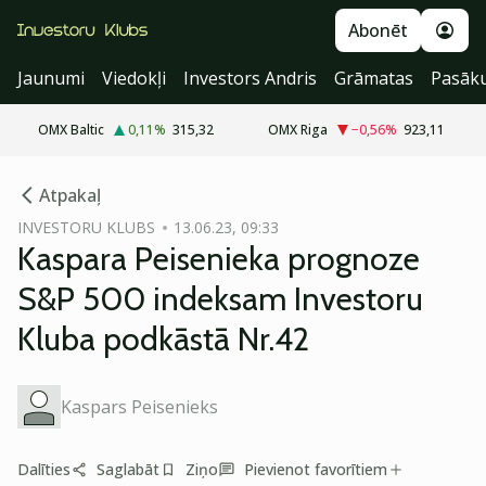
Abonēt
Jaunumi
Viedokļi
Investors Andris
Grāmatas
Pasāk
OMX Baltic
0,11
%
315,32
OMX Riga
−0,56
%
923,11
cebook
cebook
Atpakaļ
Twitter)
Twitter)
INVESTORU KLUBS
13.06.23, 09:33
Kaspara Peisenieka prognoze
kedIn
kedIn
S&P 500 indeksam Investoru
ail
ail
Kluba podkāstā Nr.42
k
k
Kaspars Peisenieks
Dalīties
Saglabāt
Ziņo
Pievienot favorītiem