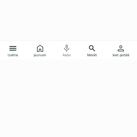
Izvēlne
Jaunumi
Radio
Meklēt
Ieiet portālā
Gunāra Astras iela 8B, Rīga, LV-1082
janis.skupelis@investoruklubs.lv
Abonē
Abonē jaunumus
Reklāma