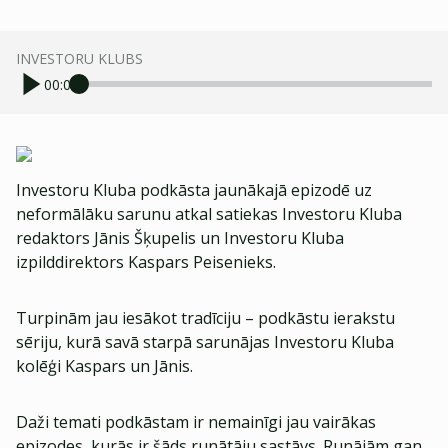
INVESTORU KLUBS
00:00
Investoru Kluba podkāsta jaunākajā epizodē uz
neformālāku sarunu atkal satiekas Investoru Kluba
redaktors Jānis Šķupelis un Investoru Kluba
izpilddirektors Kaspars Peisenieks.
Turpinām jau iesākot tradīciju – podkāstu ierakstu
sēriju, kurā savā starpā sarunājas Investoru Kluba
kolēģi Kaspars un Jānis.
Daži temati podkāstam ir nemainīgi jau vairākas
epizodes, kurās ir šāds runātāju sastāvs. Runājām gan