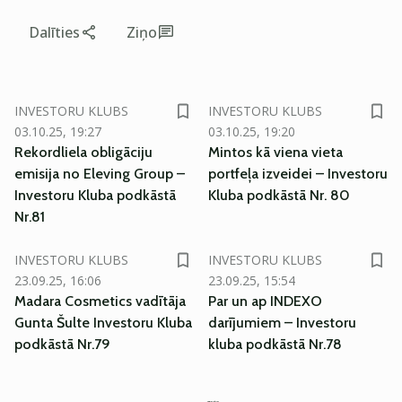
Dalīties
Ziņo
SM
SM
INVESTORU KLUBS
INVESTORU KLUBS
03.10.25, 19:27
03.10.25, 19:20
Rekordliela obligāciju
Mintos kā viena vieta
emisija no Eleving Group –
portfeļa izveidei – Investoru
Investoru Kluba podkāstā
Kluba podkāstā Nr. 80
Nr.81
INVESTORU KLUBS
INVESTORU KLUBS
23.09.25, 16:06
23.09.25, 15:54
Madara Cosmetics vadītāja
Par un ap INDEXO
Gunta Šulte Investoru Kluba
darījumiem – Investoru
podkāstā Nr.79
kluba podkāstā Nr.78