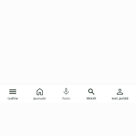
Izvēlne
Jaunumi
Radio
Meklēt
Ieiet portālā