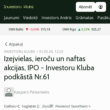
Abonēt
Jaunumi
Viedokļi
Investors Andris
Grāmatas
Pasāk
OMX Baltic
−0,04
%
315,18
OMX Riga
0,23
%
925,27
cebook
cebook
Atpakaļ
Twitter)
Twitter)
INVESTORU KLUBS
01.05.24, 12:23
Izejvielas, ieroču un naftas
kedIn
kedIn
akcijas, IPO - Investoru Kluba
ail
ail
podkāstā Nr.61
k
k
Kaspars Peisenieks
Dalīties
Saglabāt
Ziņo
Pievienot favorītiem