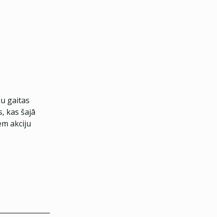
ju gaitas
s, kas šajā
iem akciju