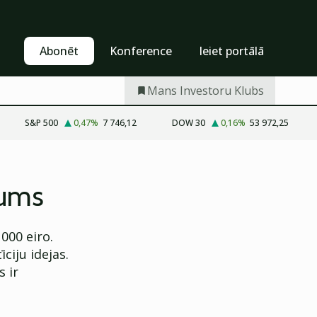
Pašapkalpošanās
Abonēt
Abonēt
Konference
Ieiet portālā
Mans Investoru Klubs
S&P 500
0,47
%
7 746,12
DOW 30
0,16
%
53 972,25
mums
000 eiro.
ciju idejas.
s ir