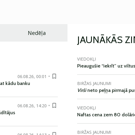
Nedēļa
JAUNĀKĀS Z
VIEDOKĻI
Pieaugušie “iekrīt” uz viltu
06.08.26, 00:01
BIRŽAS JAUNUMI
pat kādu banku
Virši
neto peļņa pirmajā pu
06.08.26, 14:20
VIEDOKĻI
dītājus
Naftas cena zem 80 dolāri
BIRŽAS JAUNUMI
06.08.26, 14:13