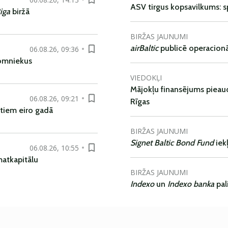
ASV tirgus kopsavilkums: spr
iga
biržā
BIRŽAS JAUNUMI
airBaltic
publicē operacionāl
06.08.26, 09:36
nomniekus
VIEDOKĻI
Mājokļu finansējums pieaudz
06.08.26, 09:21
Rīgas
tiem eiro gadā
BIRŽAS JAUNUMI
Signet Baltic Bond Fund
iek
06.08.26, 10:55
matkapitālu
BIRŽAS JAUNUMI
Indexo
un
Indexo banka
pal