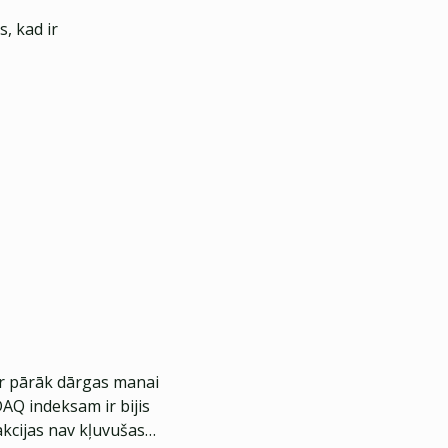
, kad ir
 ir pārāk dārgas manai
AQ indeksam ir bijis
 akcijas nav kļuvušas