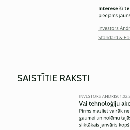
Interesē šī t
pieejams jauns
investors Andr
Standard & Po
SAISTĪTIE RAKSTI
INVESTORS ANDRIS
01.02.
Vai tehnoloģiju akc
Pirms mazliet vairāk ne
gaumei un nolēmu tajās 
sliktākais janvāris kopš