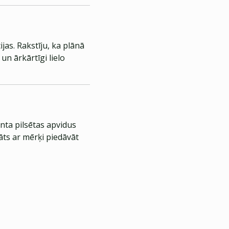
jas. Rakstīju, ka plānā
un ārkārtīgi lielo
nta pilsētas apvidus
āts ar mērķi piedāvāt