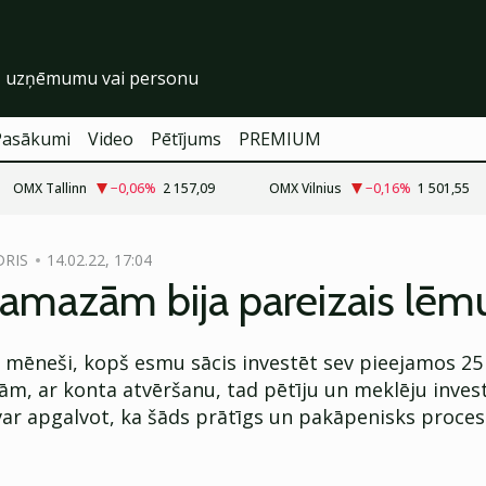
Pasākumi
Video
Pētījums
PREMIUM
OMX Tallinn
−0,06
%
2 157,09
OMX Vilnius
−0,16
%
1 501,55
DRIS
14.02.22, 17:04
pamazām bija pareizais lē
3 mēneši, kopš esmu sācis investēt sev pieejamos 25 
, ar konta atvēršanu, tad pētīju un meklēju investī
var apgalvot, ka šāds prātīgs un pakāpenisks proces
.