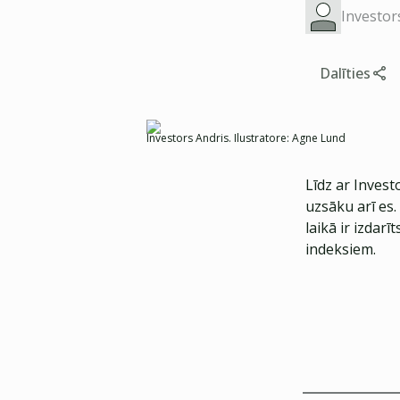
Investor
Dalīties
Investors Andris. Ilustratore: Agne Lund
Līdz ar Invest
uzsāku arī es. 
laikā ir izdarī
indeksiem.