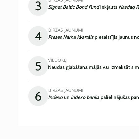
3
Signet Baltic Bond Fund
iekļauts
Nasdaq R
BIRŽAS JAUNUMI
4
Preses Nama Kvartāls
piesaistījis jaunus 
VIEDOKĻI
5
Naudas glabāšana mājās var izmaksāt sim
BIRŽAS JAUNUMI
6
Indexo
un
Indexo banka
palielinājušas pa