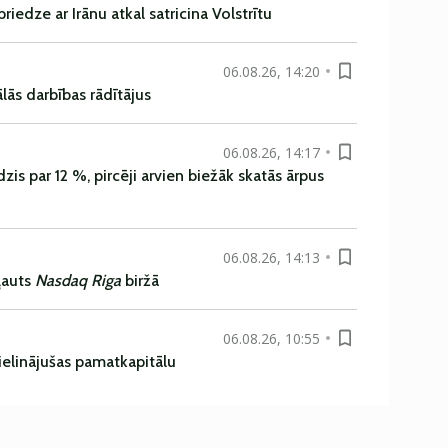
iedze ar Irānu atkal satricina Volstrītu
06.08.26, 14:20
ās darbības rādītājus
06.08.26, 14:17
is par 12 %, pircēji arvien biežāk skatās ārpus
06.08.26, 14:13
ļauts
Nasdaq Riga
biržā
06.08.26, 10:55
ielinājušas pamatkapitālu