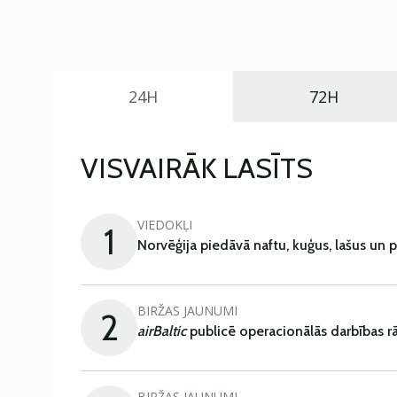
24H
72H
VISVAIRĀK LASĪTS
VIEDOKĻI
1
Norvēģija piedāvā naftu, kuģus, lašus un 
BIRŽAS JAUNUMI
2
airBaltic
publicē operacionālās darbības rā
BIRŽAS JAUNUMI