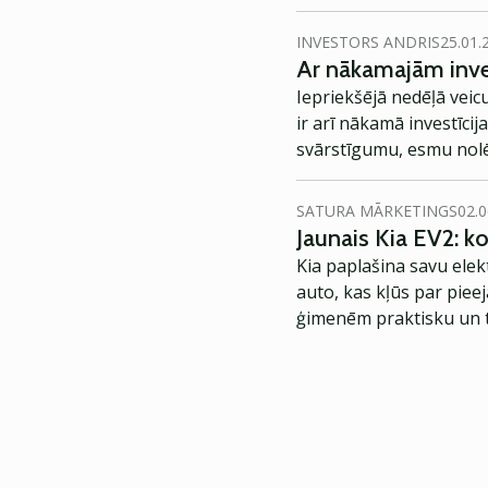
pievilcīgas.
INVESTORS ANDRIS
25.01.
Ar nākamajām inve
Iepriekšējā nedēļā veicu
ir arī nākamā investīci
svārstīgumu, esmu nolē
SATURA MĀRKETINGS
02.0
Jaunais Kia EV2: 
Kia paplašina savu elek
auto, kas kļūs par piee
ģimenēm praktisku un t