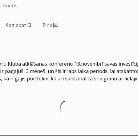
s Andris
Saglabāt
Ziņo
oru Kluba atklāšanas konferenci 13.novembrī savas investīci
Ir pagājuši 3 mēneši un šis ir labs laika periods, lai atskatīto
ts, kā ir gājis portfelim, kā arī salīdzināt tā sniegumu ar lielaj