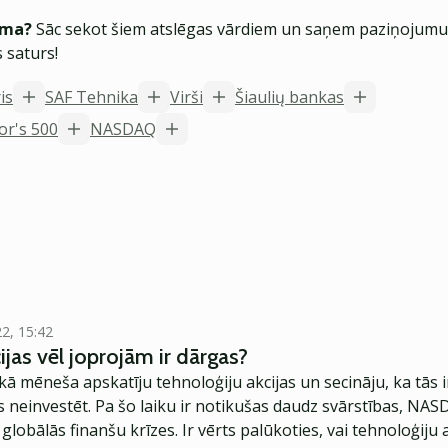
ēma?
Sāc sekot šiem atslēgas vārdiem un saņem paziņojumus
 saturs!
is
SAF Tehnika
Virši
Šiaulių bankas
or's 500
NASDAQ
22, 15:42
ijas vēl joprojām ir dārgas?
kā mēneša apskatīju tehnoloģiju akcijas un secināju, ka tās
neinvestēt. Pa šo laiku ir notikušas daudz svārstības, NASD
 globālās finanšu krīzes. Ir vērts palūkoties, vai tehnoloģiju