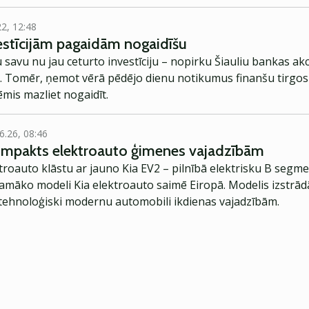
22, 12:48
stīcijām pagaidām nogaidīšu
 savu nu jau ceturto investīciju – nopirku Šiauliu bankas akci
ja. Tomēr, ņemot vērā pēdējo dienu notikumus finanšu tirgos 
mis mazliet nogaidīt.
6.26, 08:46
kompakts elektroauto ģimenes vajadzībām
troauto klāstu ar jauno Kia EV2 – pilnībā elektrisku B segme
jamāko modeli Kia elektroauto saimē Eiropā. Modelis izstrād
ehnoloģiski modernu automobili ikdienas vajadzībām.