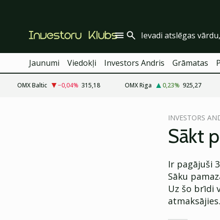
Jaunumi
Viedokļi
Investors Andris
Grāmatas
OMX Baltic
−0,04
%
315,18
OMX Riga
0,23
%
925,27
cebook
INVESTORS AN
Twitter)
Sākt 
kedIn
Ir pagājuši 
ail
Sāku pamazām
k
Uz šo brīdi 
atmaksājies