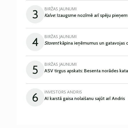
BIRŽAS JAUNUMI
3
Kalve
: Izaugsme nozīmē arī spēju pieņem
BIRŽAS JAUNUMI
4
Storent
kāpina ieņēmumus un gatavojas ob
BIRŽAS JAUNUMI
5
ASV tirgus apskats: Besenta norādes kata
INVESTORS ANDRIS
6
AI karstā gaisa nolaišanu sajūt arī Andris