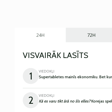
24H
72H
VISVAIRĀK LASĪTS
VIEDOKĻI
1
Supertabletes mainīs ekonomiku. Bet kur
VIEDOKĻI
2
Kā es varu tikt ārā no šīs elles?
Korejas spe