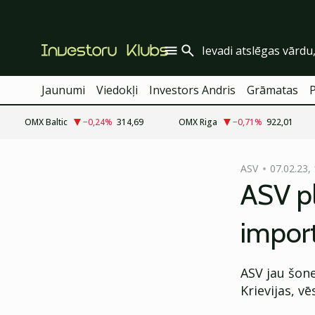
Jaunumi
Viedokļi
Investors Andris
Grāmatas
OMX Baltic
−0,24
%
314,69
OMX Riga
−0,71
%
922,01
cebook
ASV
07.02.23,
Twitter)
ASV p
kedIn
import
ail
k
ASV jau šon
Krievijas, v