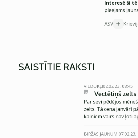
Interesē šī t
pieejams jauns
ASV
Krievi
SAISTĪTIE RAKSTI
VIEDOKĻI
02.02.23, 08:45
Vectētiņš zelts 
Par sevi pēdējos mēnešo
zelts. Tā cena janvārī 
kalniem vairs nav ļoti 
jau Covid-19 pandēmijas
liecina par to, ka šajā 
BIRŽAS JAUNUMI
07.02.23,