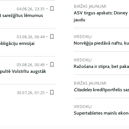
BIRŽAS JAUNUMI
04.08.26, 23:35
ASV tirgus apskats: Disney 
t sarežģītus lēmumus
jaudu
VIEDOKĻI
03.08.26, 06:44
Norvēģija piedāvā naftu, k
ligāciju emisijai
VIEDOKĻI
05.08.26, 00:49
Ražošana ir stipra, bet pak
pultē Volstrītu augstāk
BIRŽAS JAUNUMI
Citadeles
kredītportfelis s
30.07.26, 01:25
VIEDOKĻI
Supertabletes mainīs ekon