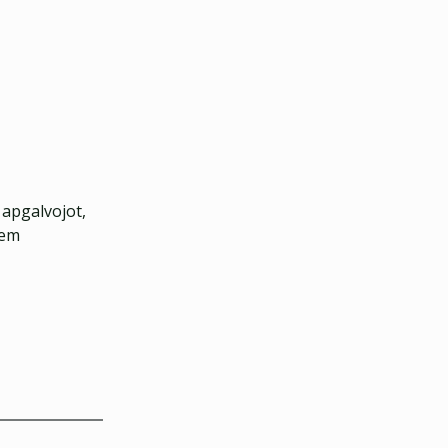
 apgalvojot,
iem