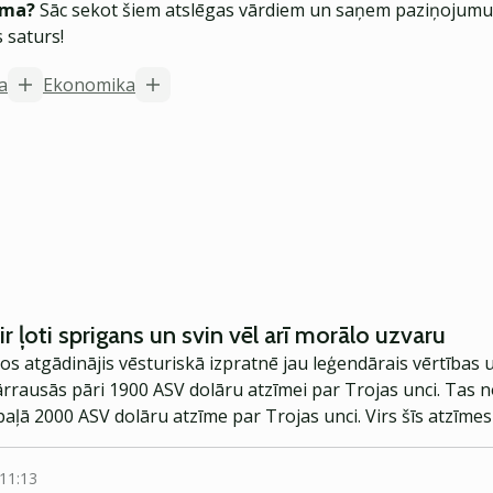
ēma?
Sāc sekot šiem atslēgas vārdiem un saņem paziņojumus
 saturs!
ja
Ekonomika
ir ļoti sprigans un svin vēl arī morālo uzvaru
s atgādinājis vēsturiskā izpratnē jau leģendārais vērtības 
pārrausās pāri 1900 ASV dolāru atzīmei par Trojas unci. Tas n
apaļā 2000 ASV dolāru atzīme par Trojas unci. Virs šīs atzīmes
 apstākļos. Tiesa gan, zeltam virs tās noturēties tā arī nei
ziņā būs jauns šāds mēģinājums šo atzīmi iekarot.
 11:13