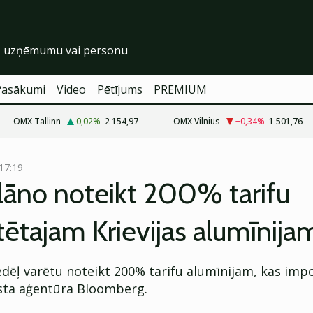
Pasākumi
Video
Pētījums
PREMIUM
OMX Tallinn
0,02
%
2 154,97
OMX Vilnius
−0,34
%
1 501,76
 17:19
lāno noteikt 200% tarifu
ētajam Krievijas alumīnija
edēļ varētu noteikt 200% tarifu alumīnijam, kas imp
ēsta aģentūra Bloomberg.