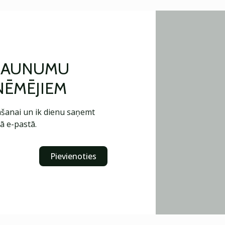
 JAUNUMU
ŅĒMĒJIEM
šanai un ik dienu saņemt
ā e-pastā.
Pievienoties