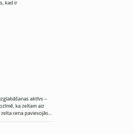
, kad ir
uzglabāšanas aktīvs –
ozīmē, ka zeltam aiz
 zelta cena paviesojās
zdevās. Tagad daudz kas