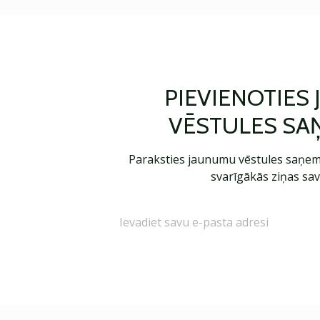
PIEVIENOTIES
VĒSTULES SA
Paraksties jaunumu vēstules saņem
svarīgākās ziņas sav