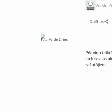
Verslo Z
Dalīties
Foto:
Verslo Zinios
Pēc viņu teik
ka Krievijas a
ražotājiem.