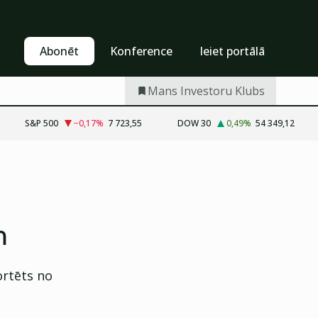
Pašapkalpošanās
Abonēt
Abonēt
Konference
Ieiet portālā
Mans Investoru Klubs
S&P 500
−0,17
%
7 723,55
DOW 30
0,49
%
54 349,12
m
ortēts no