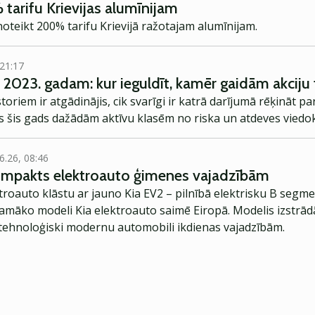
tarifu Krievijas alumīnijam
oteikt 200% tarifu Krievijā ražotajam alumīnijam.
 21:17
s 2023. gadam: kur ieguldīt, kamēr gaidām akciju
toriem ir atgādinājis, cik svarīgi ir katrā darījumā rēķināt 
ās šis gads dažādām aktīvu klasēm no riska un atdeves viedo
6.26, 08:46
kompakts elektroauto ģimenes vajadzībām
troauto klāstu ar jauno Kia EV2 – pilnībā elektrisku B segme
jamāko modeli Kia elektroauto saimē Eiropā. Modelis izstrād
ehnoloģiski modernu automobili ikdienas vajadzībām.