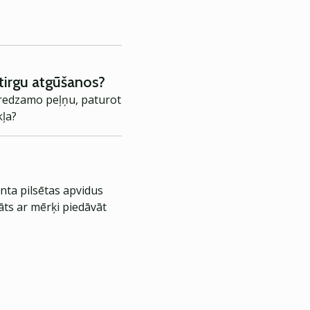
 tirgu atgūšanos?
paredzamo peļņu, paturot
kļa?
nta pilsētas apvidus
āts ar mērķi piedāvāt