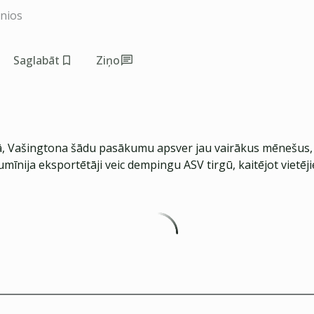
inios
Saglabāt
Ziņo
tā, Vašingtona šādu pasākumu apsver jau vairākus mēnešus,
lumīnija eksportētāji veic dempingu ASV tirgū, kaitējot vietēj