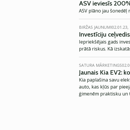
ASV ieviesīs 200% 
ASV plāno jau šonedēļ n
BIRŽAS JAUNUMI
02.01.23,
Investīciju ceļvedi
Iepriekšējais gads inves
prātā riskus. Kā izskat
SATURA MĀRKETINGS
02.0
Jaunais Kia EV2: 
Kia paplašina savu elek
auto, kas kļūs par piee
ģimenēm praktisku un t