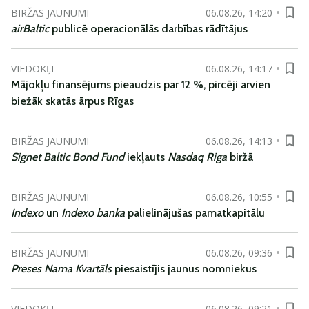
BIRŽAS JAUNUMI
06.08.26, 14:20
airBaltic
publicē operacionālās darbības rādītājus
VIEDOKĻI
06.08.26, 14:17
Mājokļu finansējums pieaudzis par 12 %, pircēji arvien
biežāk skatās ārpus Rīgas
BIRŽAS JAUNUMI
06.08.26, 14:13
Signet Baltic Bond Fund
iekļauts
Nasdaq Riga
biržā
BIRŽAS JAUNUMI
06.08.26, 10:55
Indexo
un
Indexo banka
palielinājušas pamatkapitālu
BIRŽAS JAUNUMI
06.08.26, 09:36
Preses Nama Kvartāls
piesaistījis jaunus nomniekus
VIEDOKĻI
06.08.26, 09:21