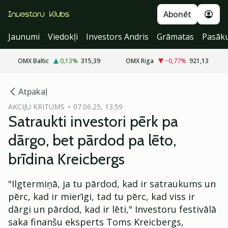
Abonēt
Jaunumi
Viedokļi
Investors Andris
Grāmatas
Pasāk
OMX Baltic
0,13
%
315,39
OMX Riga
−0,77
%
921,13
cebook
Atpakaļ
Twitter)
AKCIJU KRITUMS
07.06.25, 13:59
Satraukti investori pērk pa
kedIn
dārgo, bet pārdod pa lēto,
ail
brīdina Kreicbergs
k
"Ilgtermiņā, ja tu pārdod, kad ir satraukums un
pērc, kad ir mierīgi, tad tu pērc, kad viss ir
dārgi un pārdod, kad ir lēti," Investoru festivālā
saka finanšu eksperts Toms Kreicbergs,