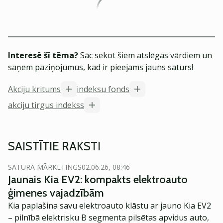
Interesē šī tēma?
Sāc sekot šiem atslēgas vārdiem un
saņem paziņojumus, kad ir pieejams jauns saturs!
Akciju kritums
indeksu fonds
akciju tirgus indekss
SAISTĪTIE RAKSTI
SATURA MĀRKETINGS
02.06.26, 08:46
Jaunais Kia EV2: kompakts elektroauto
ģimenes vajadzībām
Kia paplašina savu elektroauto klāstu ar jauno Kia EV2
– pilnībā elektrisku B segmenta pilsētas apvidus auto,