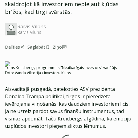
skaidrojot kā investoriem nepieļaut kļūdas
brīžos, kad tirgi svārstās.
Raivis Vilūns
Raivis Vilūns
Dalīties
Saglabāt
Ziņo
Toms Kreicbergs, programmas "Neatkarīgais Investors" vadītājs
Foto:
Vanda Viktorija / Investoru Klubs
Aizvadītajā pusgadā, pateicoties ASV prezidenta
Donalda Trampa politikai, tirgos ir pieredzēta
ievērojama viļņošanās, kas daudziem investoriem licis,
ja ne uzreiz pārdot savus finanšu instrumentus, tad
vismaz apdomāt. Taču Kreicbergs atgādina, ka emociju
uzplūdos investori pieņem sliktus lēmumus.