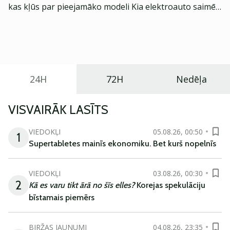
kas kļūs par pieejamāko modeli Kia elektroauto saimē
Eiropā. Modelis izstrādāts ar mērķi piedāvāt ģimenēm
praktisku un tehnoloģiski modernu automobili
ikdienas vajadzībām.
24H
72H
Nedēļa
VISVAIRĀK LASĪTS
VIEDOKĻI
05.08.26, 00:50
1
Supertabletes mainīs ekonomiku. Bet kurš nopelnīs
VIEDOKĻI
03.08.26, 00:30
2
Kā es varu tikt ārā no šīs elles?
Korejas spekulāciju
bīstamais piemērs
BIRŽAS JAUNUMI
04.08.26, 23:35