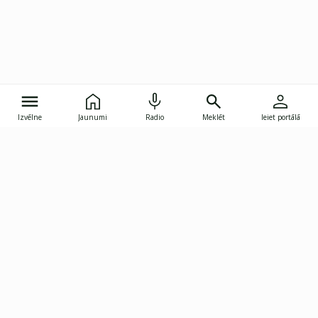
Izvēlne
Jaunumi
Radio
Meklēt
Ieiet portālā
Gunāra Astras iela 8B, Rīga, LV-1082
janis.skupelis@investoruklubs.lv
Abonē
Abonē jaunumus
Reklāma