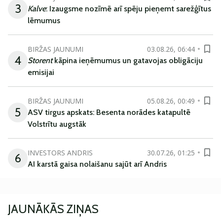
3
Kalve
: Izaugsme nozīmē arī spēju pieņemt sarežģītus
lēmumus
BIRŽAS JAUNUMI
03.08.26, 06:44
4
Storent
kāpina ieņēmumus un gatavojas obligāciju
emisijai
BIRŽAS JAUNUMI
05.08.26, 00:49
5
ASV tirgus apskats: Besenta norādes katapultē
Volstrītu augstāk
INVESTORS ANDRIS
30.07.26, 01:25
6
AI karstā gaisa nolaišanu sajūt arī Andris
JAUNĀKĀS ZIŅAS