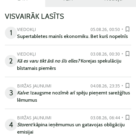
VISVAIRĀK LASĪTS
VIEDOKĻI
05.08.26, 00:50
1
Supertabletes mainīs ekonomiku. Bet kurš nopelnīs
VIEDOKĻI
03.08.26, 00:30
2
Kā es varu tikt ārā no šīs elles?
Korejas spekulāciju
bīstamais piemērs
BIRŽAS JAUNUMI
04.08.26, 23:35
3
Kalve
: Izaugsme nozīmē arī spēju pieņemt sarežģītus
lēmumus
BIRŽAS JAUNUMI
03.08.26, 06:44
4
Storent
kāpina ieņēmumus un gatavojas obligāciju
emisijai