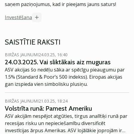
saņem paziņojumus, kad ir pieejams jauns saturs!
Investēšana
SAISTĪTIE RAKSTI
BIRŽAS JAUNUMI
24.03.25, 16:40
24.03.2025. Vai sliktākais aiz muguras
ASV akcijas šo nedēļu sāka ar spēcīgu pieaugumu par
1.5% (Standard & Poor’s 500 indekss). Eiropas akcijas
gan izspieda vien simbolisku plusiņu.
BIRŽAS JAUNUMI
21.03.25, 18:24
Volstrīta runā: Pamest Ameriku
ASV akcijām nespējot atgūties, tirgus analītiķi runā par
recesijas risku un nepieciešamību diversificēt
investīcijas ārpus Amerikas. ASV lojālākie joprojām ir