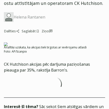
ostu attīstītājam un operatoram CK Hutchison.
Helena Rantanen
Dalīties
Saglabāt
Ziņo
Analītiķi uzskata, ka akcijas tiek tirgotas ar ievērojamu atlaidi
Foto:
AP/Scanpix
CK Hutchison akcijas pēc darījuma paziņošanas
pieauga par 35%, rakstīja Barron's.
Interesē šī tēma?
Sāc sekot šiem atslēgas vārdiem un