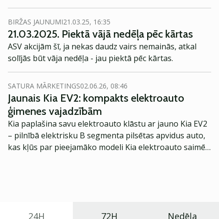
privātie investori, kuri turpina pirkt kritumus.
BIRŽAS JAUNUMI
21.03.25, 16:35
21.03.2025. Piektā vājā nedēļa pēc kārtas
ASV akcijām šī, ja nekas daudz vairs nemainās, atkal
solījās būt vāja nedēļa - jau piektā pēc kārtas.
SATURA MĀRKETINGS
02.06.26, 08:46
Jaunais Kia EV2: kompakts elektroauto
ģimenes vajadzībām
Kia paplašina savu elektroauto klāstu ar jauno Kia EV2
– pilnībā elektrisku B segmenta pilsētas apvidus auto,
kas kļūs par pieejamāko modeli Kia elektroauto saimē
Eiropā. Modelis izstrādāts ar mērķi piedāvāt ģimenēm
praktisku un tehnoloģiski modernu automobili
ikdienas vajadzībām.
24H
72H
Nedēļa