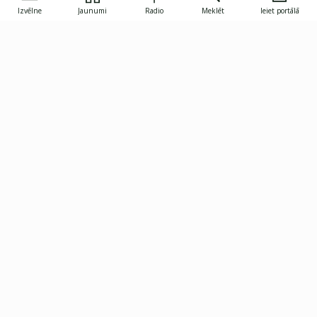
Izvēlne
Jaunumi
Radio
Meklēt
Ieiet portālā
Gunāra Astras iela 8B, Rīga, LV-1082
janis.skupelis@investoruklubs.lv
Abonē
Abonē jaunumus
Reklāma
Publikāciju lietošanas
Vispārējie noteikumi
tiesības
Privātuma politika
Pārtraukt abonēšanu
Iestatījumu pārvaldība