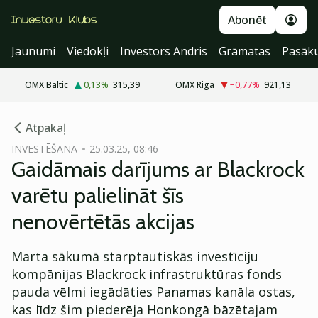
Abonēt
Jaunumi
Viedokļi
Investors Andris
Grāmatas
Pasāk
OMX Baltic
0,13
%
315,39
OMX Riga
−0,77
%
921,13
cebook
Atpakaļ
Twitter)
INVESTĒŠANA
25.03.25, 08:46
Gaidāmais darījums ar Blackrock
kedIn
varētu palielināt šīs
ail
nenovērtētās akcijas
k
Marta sākumā starptautiskās investīciju
kompānijas Blackrock infrastruktūras fonds
pauda vēlmi iegādāties Panamas kanāla ostas,
kas līdz šim piederēja Honkongā bāzētajam