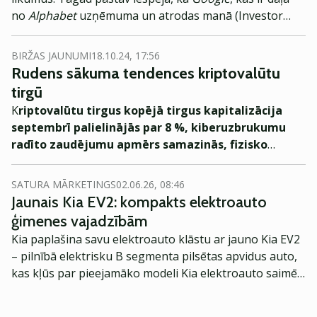
no
Alphabet
uzņēmuma un atrodas manā (Investor
Toomas) investīciju portfelī, varētu tikt sadalīts
mazākās daļās. Ko tas īsti nozīmē?
BIRŽAS JAUNUMI
18.10.24, 17:56
Rudens sākuma tendences kriptovalūtu
tirgū
K
riptovalūtu tirgus kopējā tirgus kapitalizācija
septembrī palielinājās par 8 %, kiberuzbrukumu
radīto zaudējumu apmērs samazinās, fizisko
aktīvu tokenizācija uzņem apgriezienus.
SATURA MĀRKETINGS
02.06.26, 08:46
Jaunais Kia EV2: kompakts elektroauto
ģimenes vajadzībām
Kia paplašina savu elektroauto klāstu ar jauno Kia EV2
– pilnībā elektrisku B segmenta pilsētas apvidus auto,
kas kļūs par pieejamāko modeli Kia elektroauto saimē
Eiropā. Modelis izstrādāts ar mērķi piedāvāt ģimenēm
praktisku un tehnoloģiski modernu automobili