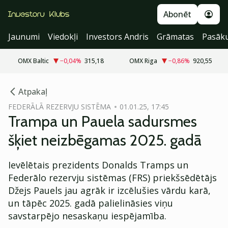
Abonēt
Jaunumi
Viedokļi
Investors Andris
Grāmatas
Pasāk
OMX Baltic
−0,04
%
315,18
OMX Riga
−0,86
%
920,55
cebook
Atpakaļ
Twitter)
FEDERĀLĀ REZERVJU SISTĒMA
01.01.25, 17:45
Trampa un Pauela sadursmes
kedIn
šķiet neizbēgamas 2025. gadā
ail
Ievēlētais prezidents Donalds Tramps un
k
Federālo rezervju sistēmas (FRS) priekšsēdētājs
Džejs Pauels jau agrāk ir izcēlušies vārdu karā,
un tāpēc 2025. gadā palielināsies viņu
savstarpējo nesaskaņu iespējamība.