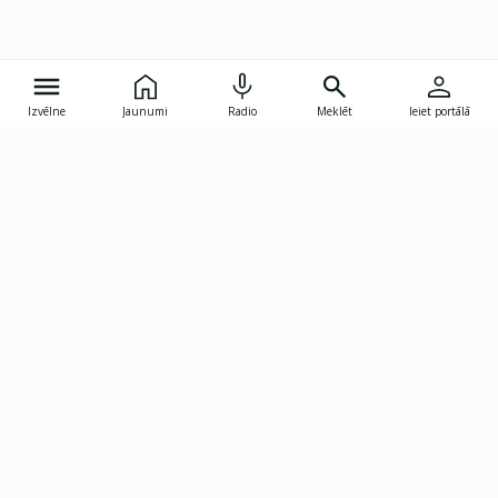
Izvēlne
Jaunumi
Radio
Meklēt
Ieiet portālā
Gunāra Astras iela 8B, Rīga, LV-1082
janis.skupelis@investoruklubs.lv
Abonē
Abonē jaunumus
Reklāma
Publikāciju lietošanas
Vispārējie noteikumi
tiesības