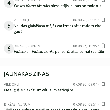
BIRŽAS JAUNUMI
06.08.26, 09:36
4
Preses Nama Kvartāls
piesaistījis jaunus nomniekus
VIEDOKĻI
06.08.26, 09:21
5
Naudas glabāšana mājās var izmaksāt simtiem eiro
gadā
BIRŽAS JAUNUMI
06.08.26, 10:55
6
Indexo
un
Indexo banka
palielinājušas pamatkapitālu
JAUNĀKĀS ZIŅAS
VIEDOKĻI
07.08.26, 09:07
Pieaugušie “iekrīt” uz viltus investīcijām
BIRŽAS JAUNUMI
07.08.26, 08:51
Virši
neto peļņa pirmajā pusgadā sasniedz 4,2 miljonus