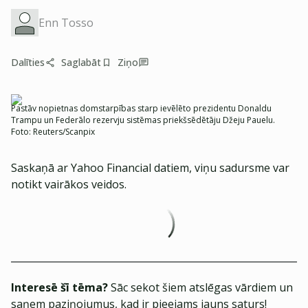
Enn Tosso
Dalīties
Saglabāt
Ziņo
Pastāv nopietnas domstarpības starp ievēlēto prezidentu Donaldu
Trampu un Federālo rezervju sistēmas priekšsēdētāju Džeju Pauelu.
Foto:
Reuters/Scanpix
Saskaņā ar Yahoo Financial datiem, viņu sadursme var
notikt vairākos veidos.
Interesē šī tēma?
Sāc sekot šiem atslēgas vārdiem un
saņem paziņojumus, kad ir pieejams jauns saturs!