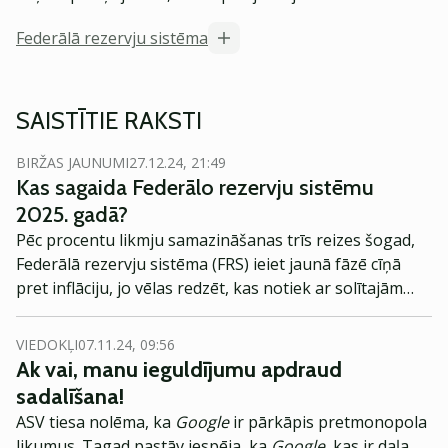
Federālā rezervju sistēma
SAISTĪTIE RAKSTI
BIRŽAS JAUNUMI
27.12.24, 21:49
Kas sagaida Federālo rezervju sistēmu
2025. gadā?
Pēc procentu likmju samazināšanas trīs reizes šogad,
Federālā rezervju sistēma (FRS) ieiet jaunā fāzē cīņā
pret inflāciju, jo vēlas redzēt, kas notiek ar solītajām
augstajām likmēm.
VIEDOKĻI
07.11.24, 09:56
Ak vai, manu ieguldījumu apdraud
sadalīšana!
ASV tiesa nolēma, ka
Google
ir pārkāpis pretmonopola
likumus. Tagad pastāv iespēja, ka
Google
, kas ir daļa