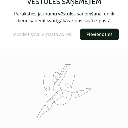
VĒSTULES SAŅĒMĒJIEM
Paraksties jaunumu vēstules saņemšanai un ik
dienu saņemt svarīgākās ziņas savā e-pastā.
Pievienoties