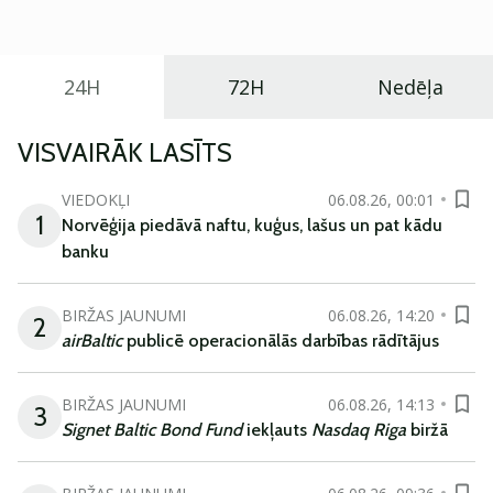
ikdienas vajadzībām.
24H
72H
Nedēļa
VISVAIRĀK LASĪTS
VIEDOKĻI
06.08.26, 00:01
1
Norvēģija piedāvā naftu, kuģus, lašus un pat kādu
banku
BIRŽAS JAUNUMI
06.08.26, 14:20
2
airBaltic
publicē operacionālās darbības rādītājus
BIRŽAS JAUNUMI
06.08.26, 14:13
3
Signet Baltic Bond Fund
iekļauts
Nasdaq Riga
biržā