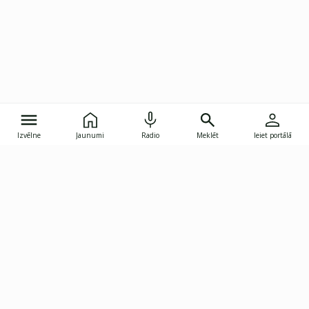
Izvēlne
Jaunumi
Radio
Meklēt
Ieiet portālā
Gunāra Astras iela 8B, Rīga, LV-1082
janis.skupelis@investoruklubs.lv
Abonē
Abonē jaunumus
Reklāma