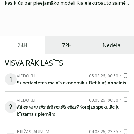
kas kļūs par pieejamāko modeli Kia elektroauto saimē
Eiropā. Modelis izstrādāts ar mērķi piedāvāt ģimenēm
praktisku un tehnoloģiski modernu automobili
ikdienas vajadzībām.
24H
72H
Nedēļa
VISVAIRĀK LASĪTS
VIEDOKĻI
05.08.26, 00:50
1
Supertabletes mainīs ekonomiku. Bet kurš nopelnīs
VIEDOKĻI
03.08.26, 00:30
2
Kā es varu tikt ārā no šīs elles?
Korejas spekulāciju
bīstamais piemērs
BIRŽAS JAUNUMI
04.08.26, 23:35