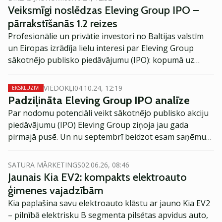
Veiksmīgi noslēdzas Eleving Group IPO –
pārrakstīšanās 1.2 reizes
Profesionālie un privātie investori no Baltijas valstīm
un Eiropas izrādīja lielu interesi par Eleving Group
sākotnējo publisko piedāvājumu (IPO): kopumā uz
uzņēmuma akcijām parakstījās 4515 investori par
kopējo summu 33 miljoni eiro. Šis bija lielākais privātā
VIEDOKĻI
04.10.24, 12:19
EKSKLUZĪVI
uzņēmuma rīkotais IPO Latvijā.
Padziļināta Eleving Group IPO analīze
Par nodomu potenciāli veikt sākotnējo publisko akciju
piedāvājumu (IPO) Eleving Group ziņoja jau gada
pirmajā pusē. Un nu septembrī beidzot esam saņēmuši
arī IPO prospektu, investoru prezentāciju un citu
informāciju, kas jau detalizētāk ļauj izvērtēt uzņēmuma
SATURA MĀRKETINGS
02.06.26, 08:46
plānus un paša IPO pievilcību. Attiecīgi, turpmāk
Jaunais Kia EV2: kompakts elektroauto
padziļināta analīze ar mērķi saprast vai ir vērts
ģimenes vajadzībām
piedalīties šajā IPO, vai tomēr šoreiz labāk to palaist
Kia paplašina savu elektroauto klāstu ar jauno Kia EV2
garām.
– pilnībā elektrisku B segmenta pilsētas apvidus auto,