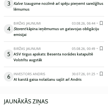
3
Kalve
: Izaugsme nozīmē arī spēju pieņemt sarežģītus
lēmumus
BIRŽAS JAUNUMI
03.08.26, 06:44
4
Storent
kāpina ieņēmumus un gatavojas obligāciju
emisijai
BIRŽAS JAUNUMI
05.08.26, 00:49
5
ASV tirgus apskats: Besenta norādes katapultē
Volstrītu augstāk
INVESTORS ANDRIS
30.07.26, 01:25
6
AI karstā gaisa nolaišanu sajūt arī Andris
JAUNĀKĀS ZIŅAS