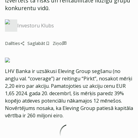
izvērtēts tā risks un rentabilitāte līdzīgu grupu
konkurentu vidū.
Investoru Klubs
Dalīties
Saglabāt
Ziņo
LHV Banka ir uzsākusi Eleving Group segšanu (no
angļu val. “coverage”) ar reitingu “Pirkt”, nosakot mērķi
2,20 eiro par akciju. Pamatojoties uz akciju cenu EUR
1,65 2024. gada 20. decembrī, šis mērķis paredz 39%
kopējo atdeves potenciālu nākamajos 12 mēnešos.
Novērtējums nosaka, ka Eleving Group patiesā kapitāla
vērtība ir 260 miljoni eiro.