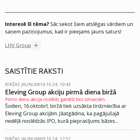
Interesē šī tēma?
Sāc sekot šiem atslēgas vārdiem un
saņem paziņojumus, kad ir pieejams jauns saturs!
LHV Group
SAISTĪTIE RAKSTI
BIRŽAS JAUNUMI
16.10.24, 10:43
Eleving Group akciju pirmā diena biržā
Pirmo dienu akcija noslēdz gandrīz bez izmaiņām.
Šodien, 16.oktobrī, biržā tiek uzsākta tirdzniecība ar
Eleving Group akcijām. Jāatgādina, ka pagājušajā
nedēļā noslēdzās IPO, kurā pieprasījums bāzes
piedāvājumu pārsniedza 1.2 reizes.
BIRŽAS JAUNUMI
09.10.24, 12:52