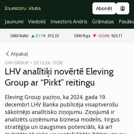
Abonēt
Jaunumi
Viedokļi
Investors Andris
Grāmatas
Pasāk
OMX Baltic
0,11
%
315,32
OMX Riga
−0,56
%
923,11
cebook
Atpakaļ
Twitter)
LHV GROUP
23.12.24, 10:58
LHV analītiķi novērtē Eleving
kedIn
Group ar “Pirkt” reitingu
ail
Eleving Group paziņo, ka 2024. gada 19.
k
decembrī LHV Banka publicēja visaptverošu
sākotnējo analītisko ziņojumu. Ziņojumā ir
analizēts uzņēmuma biznesa modelis, tirgus
stratēģija un izaugsmes potenciāls, kā arī