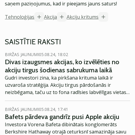
saņem paziņojumus, kad ir pieejams jauns saturs!
Tehnoloģijas
Akcija
Akciju kritums
SAISTĪTIE RAKSTI
BIRŽAS JAUNUMI
05.08.24, 18:02
Divas izaugsmes akcijas, ko izvēlēties no
akciju tirgus šodienas sabrukuma laikā
Gudri investori zina, ka pirkšana krituma laikā ir
uzvaroša stratēģija. Akciju tirgus pārdošanās ir
neizbēgama, taču uz to fona radīsies labvēlīgas vietas
vērtspapīru iegādei, kas citādi šķita dārgi.
BIRŽAS JAUNUMI
05.08.24, 17:41
Bafets pārdeva gandrīz pusi Apple akciju
Investora Vorena Bafeta dibinātais konglomerāts
Berkshire Hathaway otrajā ceturksnī samazināja savu