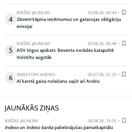
BIRŽAS JAUNUMI
03.08.26, 06:44
4
Storent
kāpina ieņēmumus un gatavojas obligāciju
emisijai
BIRŽAS JAUNUMI
05.08.26, 00:49
5
ASV tirgus apskats: Besenta norādes katapultē
Volstrītu augstāk
INVESTORS ANDRIS
30.07.26, 01:25
6
AI karstā gaisa nolaišanu sajūt arī Andris
JAUNĀKĀS ZIŅAS
BIRŽAS JAUNUMI
06.08.26, 10:55
Indexo
un
Indexo banka
palielinājušas pamatkapitālu