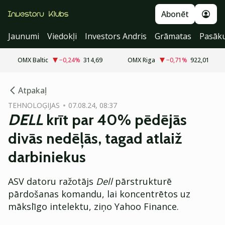
Abonēt
Jaunumi
Viedokļi
Investors Andris
Grāmatas
Pasāk
OMX Baltic
−0,24
%
314,69
OMX Riga
−0,71
%
922,01
cebook
Atpakaļ
Twitter)
TEHNOLOĢIJAS
07.08.24, 08:37
DELL
krīt par 40% pēdējās
kedIn
divās nedēļās, tagad atlaiž
ail
darbiniekus
k
ASV datoru ražotājs
Dell
pārstrukturē
pārdošanas komandu, lai koncentrētos uz
mākslīgo intelektu, ziņo Yahoo Finance.