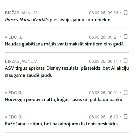
BIRŽAS JAUNUMI
06.08.26, 09:36
Preses Nama Kvartāls
piesaistījis jaunus nomniekus
VIEDOKĻI
06.08.26, 09:21
Naudas glabāšana mājās var izmaksāt simtiem eiro gadā
BIRŽAS JAUNUMI
06.08.26, 00:11
ASV tirgus apskats: Disney rezultāti pārsteidz, bet AI akciju
izaugsme zaudē jaudu
VIEDOKĻI
06.08.26, 00:01
Norvēģija piedāvā naftu, kuģus, lašus un pat kādu banku
VIEDOKĻI
05.08.26, 16:19
Ražošana ir stipra, bet pakalpojumu liktenis neskaidrs