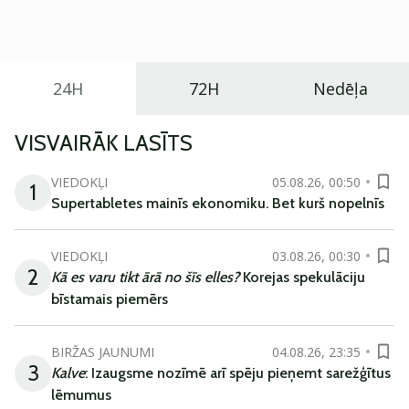
praktisku un tehnoloģiski modernu automobili
ikdienas vajadzībām.
24H
72H
Nedēļa
VISVAIRĀK LASĪTS
VIEDOKĻI
05.08.26, 00:50
1
Supertabletes mainīs ekonomiku. Bet kurš nopelnīs
VIEDOKĻI
03.08.26, 00:30
2
Kā es varu tikt ārā no šīs elles?
Korejas spekulāciju
bīstamais piemērs
BIRŽAS JAUNUMI
04.08.26, 23:35
3
Kalve
: Izaugsme nozīmē arī spēju pieņemt sarežģītus
lēmumus