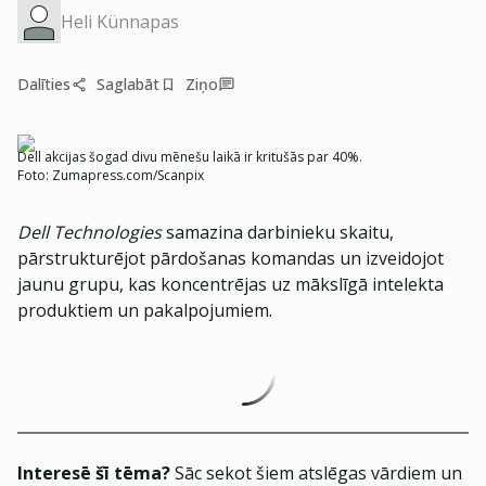
Heli Künnapas
Dalīties
Saglabāt
Ziņo
Dell akcijas šogad divu mēnešu laikā ir kritušās par 40%.
Foto:
Zumapress.com/Scanpix
Dell Technologies
samazina darbinieku skaitu,
pārstrukturējot pārdošanas komandas un izveidojot
jaunu grupu, kas koncentrējas uz mākslīgā intelekta
produktiem un pakalpojumiem.
Interesē šī tēma?
Sāc sekot šiem atslēgas vārdiem un