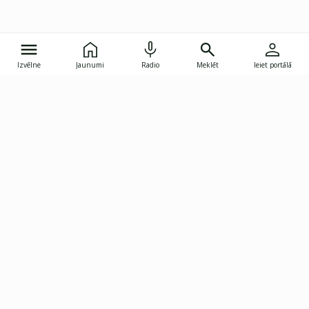
Izvēlne
Jaunumi
Radio
Meklēt
Ieiet portālā
Gunāra Astras iela 8B, Rīga, LV-1082
janis.skupelis@investoruklubs.lv
Abonē
Abonē jaunumus
Reklāma
Publikāciju lietošanas
Vispārējie noteikumi
tiesības
Privātuma politika
Pārtraukt abonēšanu