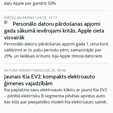
daļu Apple par gandrīz 50%.
BIRŽAS JAUNUMI
11.04.23, 10:17
Personālo datoru pārdošanas apjomi
gada sākumā ievērojami kritās, Apple cieta
visvairāk
Personālo datoru pārdošanas apjomi gada 1. ceturksnī,
salīdzinot ar to pašu periodu pērn, samazinājās par
29%, un lielākais kritums bija Apple zīmola datoriem.
SATURA MĀRKETINGS
02.06.26, 08:46
Jaunais Kia EV2: kompakts elektroauto
ģimenes vajadzībām
Kia paplašina savu elektroauto klāstu ar jauno Kia EV2
– pilnībā elektrisku B segmenta pilsētas apvidus auto,
kas kļūs par pieejamāko modeli Kia elektroauto saimē
Eiropā. Modelis izstrādāts ar mērķi piedāvāt ģimenēm