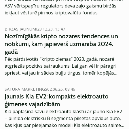
vismodernāko kriptogrāfiju.
ASV vērtspapīru regulators deva zaļo gaismu biržās
iekļaut vēsturē pirmos kriptovalūtu fondus.
BIRŽAS JAUNUMI
29.12.23, 13:47
Nozīmīgākās kripto nozares tendences un
notikumi, kam jāpievērš uzmanība 2024.
gadā
Pēc pārdzīvotās “kripto ziemas” 2023. gadā, nozarē
atgriezās pozitīvs satraukums. Lai gan vēl ir pāragri
spriest, vai jau ir sācies buļļu tirgus, tomēr kopējās
Bitcoin, DeFi, stabilo monētu un NFT tendences rada
pārliecību par spēcīgas izaugsmes perspektīvām visai
SATURA MĀRKETINGS
02.06.26, 08:46
kripto ekosistēmai 2024. gadā.
Jaunais Kia EV2: kompakts elektroauto
ģimenes vajadzībām
Kia paplašina savu elektroauto klāstu ar jauno Kia EV2
– pilnībā elektrisku B segmenta pilsētas apvidus auto,
kas kļūs par pieejamāko modeli Kia elektroauto saimē