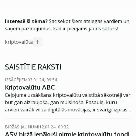
Interesē šī tēma?
Sāc sekot šiem atslēgas vārdiem un
saņem paziņojumus, kad ir pieejams jauns saturs!
kriptovalūta
SAISTĪTIE RAKSTI
IESĀCĒJIEM
03.01.24, 09:54
Kriptovalūtu ABC
Ceļojuma uzsākšana kriptovalūtu valstībā sākotnēji var
būt gan aizraujoša, gan mulsinoša. Pasaulē, kuru
arvien vairāk virza digitālās inovācijas, ir svarīgi izprast
kriptovalūtu pamatus. Iedomājieties naudas veidu, kas
pārsniedz tradicionālās robežas, darbojas
BIRŽAS JAUNUMI
12.01.24, 09:32
decentralizētos tīklos un tiek nodrošināts ar
ASV biržā ienākuši pirmie kriptovalūtu fondi