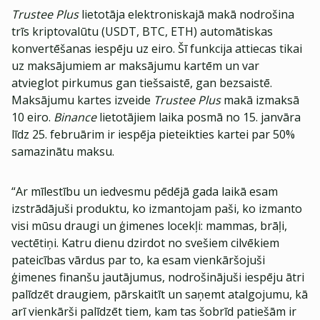
Trustee Plus
lietotāja elektroniskajā makā nodrošina
trīs kriptovalūtu (USDT, BTC, ETH) automātiskas
konvertēšanas iespēju uz eiro. Šī funkcija attiecas tikai
uz maksājumiem ar maksājumu kartēm un var
atvieglot pirkumus gan tiešsaistē, gan bezsaistē.
Maksājumu kartes izveide
Trustee Plus
makā izmaksā
10 eiro.
Binance
lietotājiem laika posmā no 15. janvāra
līdz 25. februārim ir iespēja pieteikties kartei par 50%
samazinātu maksu.
“Ar mīlestību un iedvesmu pēdējā gada laikā esam
izstrādājuši produktu, ko izmantojam paši, ko izmanto
visi mūsu draugi un ģimenes locekļi: mammas, brāļi,
vectētiņi. Katru dienu dzirdot no svešiem cilvēkiem
pateicības vārdus par to, ka esam vienkāršojuši
ģimenes finanšu jautājumus, nodrošinājuši iespēju ātri
palīdzēt draugiem, pārskaitīt un saņemt atalgojumu, kā
arī vienkārši palīdzēt tiem, kam tas šobrīd patiešām ir