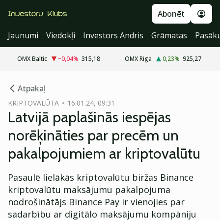
Abonēt
Jaunumi
Viedokļi
Investors Andris
Grāmatas
Pasāk
OMX Baltic
−0,04
%
315,18
OMX Riga
0,23
%
925,27
cebook
cebook
Atpakaļ
Twitter)
Twitter)
KRIPTOVALŪTA
16.01.24, 09:31
Latvijā paplašinās iespējas
kedIn
kedIn
norēķināties par precēm un
ail
ail
pakalpojumiem ar kriptovalūtu
k
k
Pasaulē lielākās kriptovalūtu biržas Binance
kriptovalūtu maksājumu pakalpojuma
nodrošinātājs Binance Pay ir vienojies par
sadarbību ar digitālo maksājumu kompāniju