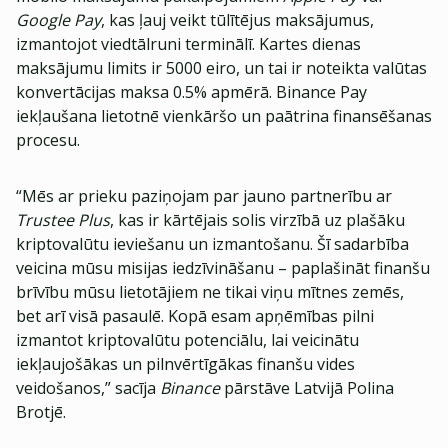
Google Pay
, kas ļauj veikt tūlītējus maksājumus,
izmantojot viedtālruni terminālī. Kartes dienas
maksājumu limits ir 5000 eiro, un tai ir noteikta valūtas
konvertācijas maksa 0.5% apmērā. Binance Pay
iekļaušana lietotnē vienkāršo un paātrina finansēšanas
procesu.
“Mēs ar prieku paziņojam par jauno partnerību ar
Trustee Plus
, kas ir kārtējais solis virzībā uz plašāku
kriptovalūtu ieviešanu un izmantošanu. Šī sadarbība
veicina mūsu misijas iedzīvināšanu – paplašināt finanšu
brīvību mūsu lietotājiem ne tikai viņu mītnes zemēs,
bet arī visā pasaulē. Kopā esam apņēmības pilni
izmantot kriptovalūtu potenciālu, lai veicinātu
iekļaujošākas un pilnvērtīgākas finanšu vides
veidošanos,” sacīja
Binance
pārstāve Latvijā Polina
Brotjē.