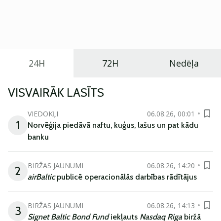
Eiropā. Modelis izstrādāts ar mērķi piedāvāt ģimenēm
praktisku un tehnoloģiski modernu automobili
ikdienas vajadzībām.
24H
72H
Nedēļa
VISVAIRĀK LASĪTS
VIEDOKĻI
06.08.26, 00:01
1
Norvēģija piedāvā naftu, kuģus, lašus un pat kādu
banku
BIRŽAS JAUNUMI
06.08.26, 14:20
2
airBaltic
publicē operacionālās darbības rādītājus
BIRŽAS JAUNUMI
06.08.26, 14:13
3
Signet Baltic Bond Fund
iekļauts
Nasdaq Riga
biržā