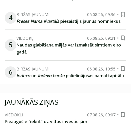
BIRŽAS JAUNUMI
06.08.26, 09:36
4
Preses Nama Kvartāls
piesaistījis jaunus nomniekus
VIEDOKĻI
06.08.26, 09:21
5
Naudas glabāšana mājās var izmaksāt simtiem eiro
gadā
BIRŽAS JAUNUMI
06.08.26, 10:55
6
Indexo
un
Indexo banka
palielinājušas pamatkapitālu
JAUNĀKĀS ZIŅAS
VIEDOKĻI
07.08.26, 09:07
Pieaugušie “iekrīt” uz viltus investīcijām