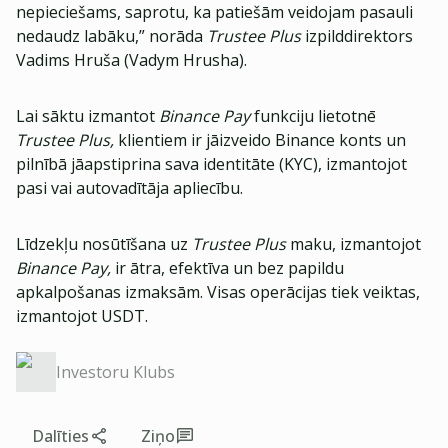
nepieciešams, saprotu, ka patiešām veidojam pasauli
nedaudz labāku,” norāda
Trustee Plus
izpilddirektors
Vadims Hruša (Vadym Hrusha).
Lai sāktu izmantot
Binance Pay
funkciju lietotnē
Trustee Plus,
klientiem ir jāizveido Binance konts un
pilnībā jāapstiprina sava identitāte (KYC), izmantojot
pasi vai autovadītāja apliecību.
Līdzekļu nosūtīšana uz
Trustee Plus
maku, izmantojot
Binance Pay,
ir ātra, efektīva un bez papildu
apkalpošanas izmaksām. Visas operācijas tiek veiktas,
izmantojot USDT.
Investoru Klubs
Dalīties
Ziņo