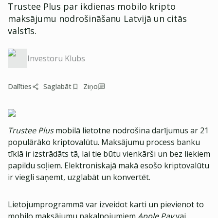
Trustee Plus par ikdienas mobilo kripto
maksājumu nodrošināšanu Latvijā un citās
valstīs.
Investoru Klubs
Dalīties
Saglabāt
Ziņo
Trustee Plus
mobilā lietotne nodrošina darījumus ar 21
populārāko kriptovalūtu. Maksājumu process banku
tīklā ir izstrādāts tā, lai tie būtu vienkārši un bez liekiem
papildu soļiem. Elektroniskajā makā esošo kriptovalūtu
ir viegli saņemt, uzglabāt un konvertēt.
Lietojumprogrammā var izveidot karti un pievienot to
mobilo maksājumu pakalpojumiem
Apple Pay
vai