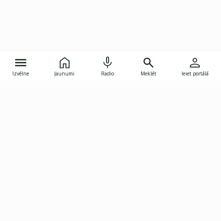
Izvēlne
Jaunumi
Radio
Meklēt
Ieiet portālā
Gunāra Astras iela 8B, Rīga, LV-1082
janis.skupelis@investoruklubs.lv
Abonē
Abonē jaunumus
Reklāma