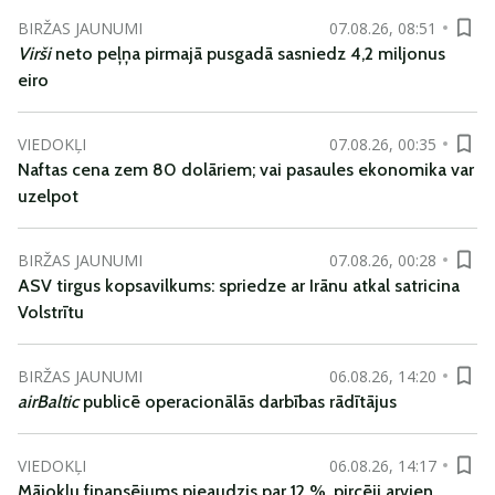
BIRŽAS JAUNUMI
07.08.26, 08:51
Virši
neto peļņa pirmajā pusgadā sasniedz 4,2 miljonus
eiro
VIEDOKĻI
07.08.26, 00:35
Naftas cena zem 80 dolāriem; vai pasaules ekonomika var
uzelpot
BIRŽAS JAUNUMI
07.08.26, 00:28
ASV tirgus kopsavilkums: spriedze ar Irānu atkal satricina
Volstrītu
BIRŽAS JAUNUMI
06.08.26, 14:20
airBaltic
publicē operacionālās darbības rādītājus
VIEDOKĻI
06.08.26, 14:17
Mājokļu finansējums pieaudzis par 12 %, pircēji arvien