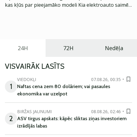
kas kļūs par pieejamāko modeli Kia elektroauto saimē
Eiropā. Modelis izstrādāts ar mērķi piedāvāt ģimenēm
praktisku un tehnoloģiski modernu automobili
ikdienas vajadzībām.
24H
72H
Nedēļa
VISVAIRĀK LASĪTS
VIEDOKĻI
07.08.26, 00:35
1
Naftas cena zem 80 dolāriem; vai pasaules
ekonomika var uzelpot
BIRŽAS JAUNUMI
08.08.26, 02:46
2
ASV tirgus apskats: kāpēc sliktas ziņas investoriem
izrādījās labas