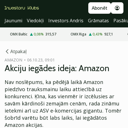
Abonēt
Jaunumi
Viedokļi
Investors Andris
Grāmatas
Pasāk
OMX Baltic
0,08
%
315,57
OMX Riga
0,43
%
927,1
cebook
Atpakaļ
Twitter)
AMAZON
06.10.23, 09:01
Akciju iegādes ideja: Amazon
kedIn
ail
Nav noslēpums, ka pēdējā laikā Amazon
piedzīvo trauksmainu laiku attiecībā uz
k
konkurenci. Ķīna, kas vienmēr ir izcēlusies ar
savām kārdinoši zemajām cenām, rada zināmu
ietekmi arī uz ASV e-komercijas gigantu. Tomēr
šobrīd varētu būt labs laiks, lai iegādātos
Amazon akcijas.