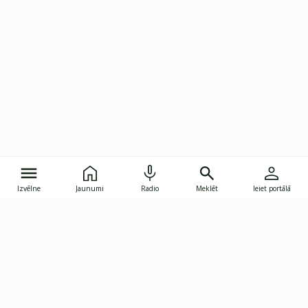
Izvēlne
Jaunumi
Radio
Meklēt
Ieiet portālā
Gunāra Astras iela 8B, Rīga, LV-1082
janis.skupelis@investoruklubs.lv