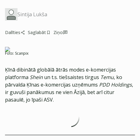
Sintija Lukša
Dalīties
Saglabāt
Ziņo
Foto:
Scanpix
Ķīnā dibinātā globālā ātrās modes e-komercijas
platforma
Shein
un t.s. tiešsaistes tirgus
Temu
, ko
pārvalda Ķīnas e-komercijas uzņēmums
PDD Holdings
,
ir guvuši panākumus ne vien Āzijā, bet arī citur
pasaulē, jo īpaši ASV.