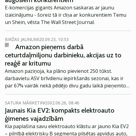
E-komercijas gigants Amazon saskaras ar jaunu
izaicinājumu - šoreiz tā ir cīņa ar konkurentiem Temu
un Shein, vēsta The Wall Street Journal.
BIRŽAS JAUNUMI
20.09.23, 10:53
Amazon pieņems darbā
ceturtdaļmiljonu darbinieku, akcijas uz to
reaģē ar kritumu
Amazon paziņoja, ka plāno pievienot 250 tūkst.
darbavietu ASV brīvdienu iepirkšanās sezonai, kas ir
par 67% vairāk nekā pēdējo divu gadu laikā pieņemto
darbinieku skaits, ziņo Reuters.
SATURA MĀRKETINGS
02.06.26, 08:46
Jaunais Kia EV2: kompakts elektroauto
ģimenes vajadzībām
Kia paplašina savu elektroauto klāstu ar jauno Kia EV2
– pilnībā elektrisku B segmenta pilsētas apvidus auto,