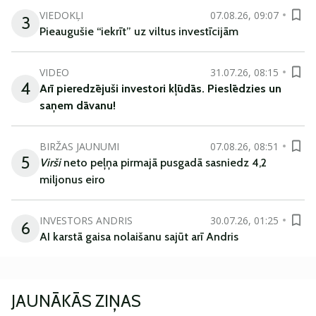
VIEDOKĻI
07.08.26, 09:07
3
Pieaugušie “iekrīt” uz viltus investīcijām
VIDEO
31.07.26, 08:15
4
Arī
pieredzējuši
investori
kļūdā
s
.
Pieslēdzies un
saņem
dāvanu
!
BIRŽAS JAUNUMI
07.08.26, 08:51
5
Virši
neto peļņa pirmajā pusgadā sasniedz 4,2
miljonus eiro
INVESTORS ANDRIS
30.07.26, 01:25
6
AI karstā gaisa nolaišanu sajūt arī Andris
JAUNĀKĀS ZIŅAS