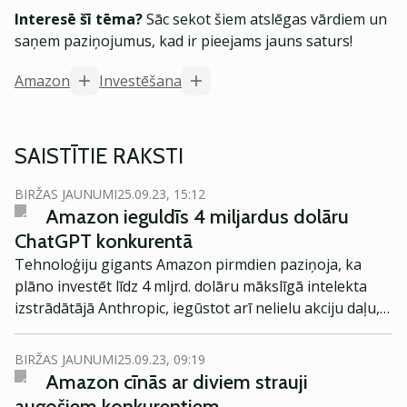
Interesē šī tēma?
Sāc sekot šiem atslēgas vārdiem un
saņem paziņojumus, kad ir pieejams jauns saturs!
Amazon
Investēšana
SAISTĪTIE RAKSTI
BIRŽAS JAUNUMI
25.09.23, 15:12
Amazon ieguldīs 4 miljardus dolāru
ChatGPT konkurentā
Tehnoloģiju gigants Amazon pirmdien paziņoja, ka
plāno investēt līdz 4 mljrd. dolāru mākslīgā intelekta
izstrādātājā Anthropic, iegūstot arī nelielu akciju daļu,
raksta CNBC.
BIRŽAS JAUNUMI
25.09.23, 09:19
Amazon cīnās ar diviem strauji
augošiem konkurentiem