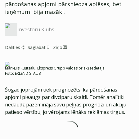
pārdošanas apjomi pārsniedza aplēses, bet
ieņēmumi bija mazāki.
Investoru Klubs
Dalīties
Saglabāt
Ziņo
Mari-Liis Rüütsalu, Ekspress Grupp valdes priekšsēdētāja
Foto:
ERLEND STAUB
Šogad joprojām tiek prognozēts, ka pārdošanas
apjomi pieaugs par divciparu skaitli. Tomēr analītiķi
nedaudz pazemināja savu peļņas prognozi un akciju
patieso vērtību, jo vērojams lēnāks reklāmas tirgus.