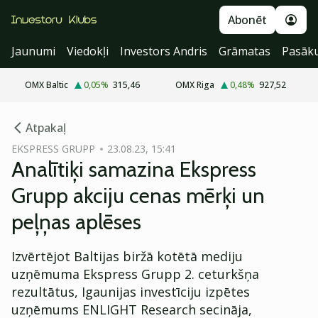
Abonēt
Jaunumi
Viedokļi
Investors Andris
Grāmatas
Pasāk
OMX Baltic
0,05
%
315,46
OMX Riga
0,48
%
927,52
cebook
Atpakaļ
Twitter)
EKSPRESS GRUPP
23.08.23, 15:41
Analītiķi samazina Ekspress
kedIn
Grupp akciju cenas mērķi un
ail
peļņas aplēses
k
Izvērtējot Baltijas biržā kotētā mediju
uzņēmuma Ekspress Grupp 2. ceturkšņa
rezultātus, Igaunijas investīciju izpētes
uzņēmums ENLIGHT Research secināja,