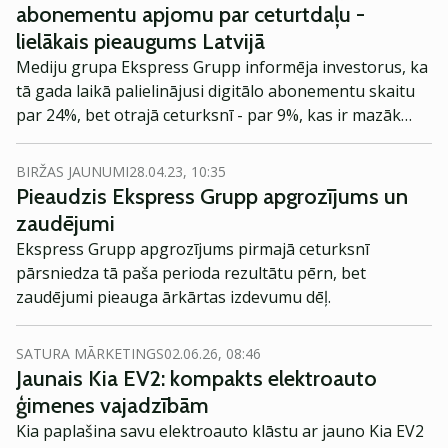
abonementu apjomu par ceturtdaļu -
lielākais pieaugums Latvijā
Mediju grupa Ekspress Grupp informēja investorus, ka
tā gada laikā palielinājusi digitālo abonementu skaitu
par 24%, bet otrajā ceturksnī - par 9%, kas ir mazāk
nekā pirmajā ceturksnī, kad skaits pieauga par 10%.
BIRŽAS JAUNUMI
28.04.23, 10:35
Pieaudzis Ekspress Grupp apgrozījums un
zaudējumi
Ekspress Grupp apgrozījums pirmajā ceturksnī
pārsniedza tā paša perioda rezultātu pērn, bet
zaudējumi pieauga ārkārtas izdevumu dēļ.
SATURA MĀRKETINGS
02.06.26, 08:46
Jaunais Kia EV2: kompakts elektroauto
ģimenes vajadzībām
Kia paplašina savu elektroauto klāstu ar jauno Kia EV2