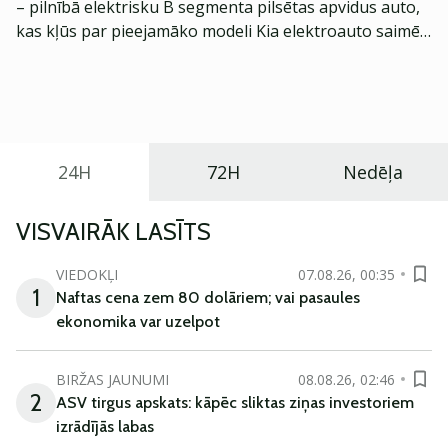
– pilnībā elektrisku B segmenta pilsētas apvidus auto,
kas kļūs par pieejamāko modeli Kia elektroauto saimē
Eiropā. Modelis izstrādāts ar mērķi piedāvāt ģimenēm
praktisku un tehnoloģiski modernu automobili
ikdienas vajadzībām.
24H
72H
Nedēļa
VISVAIRĀK LASĪTS
VIEDOKĻI
07.08.26, 00:35
1
Naftas cena zem 80 dolāriem; vai pasaules
ekonomika var uzelpot
BIRŽAS JAUNUMI
08.08.26, 02:46
2
ASV tirgus apskats: kāpēc sliktas ziņas investoriem
izrādījās labas