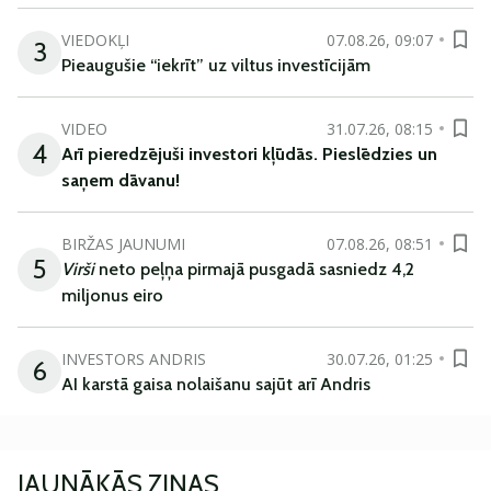
VIEDOKĻI
07.08.26, 09:07
3
Pieaugušie “iekrīt” uz viltus investīcijām
VIDEO
31.07.26, 08:15
4
Arī
pieredzējuši
investori
kļūdā
s
.
Pieslēdzies un
saņem
dāvanu
!
BIRŽAS JAUNUMI
07.08.26, 08:51
5
Virši
neto peļņa pirmajā pusgadā sasniedz 4,2
miljonus eiro
INVESTORS ANDRIS
30.07.26, 01:25
6
AI karstā gaisa nolaišanu sajūt arī Andris
JAUNĀKĀS ZIŅAS