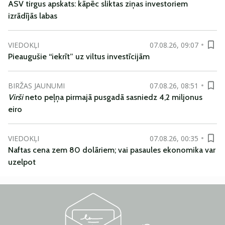
ASV tirgus apskats: kāpēc sliktas ziņas investoriem
izrādījās labas
VIEDOKĻI
07.08.26, 09:07
Pieaugušie “iekrīt” uz viltus investīcijām
BIRŽAS JAUNUMI
07.08.26, 08:51
Virši
neto peļņa pirmajā pusgadā sasniedz 4,2 miljonus
eiro
VIEDOKĻI
07.08.26, 00:35
Naftas cena zem 80 dolāriem; vai pasaules ekonomika var
uzelpot