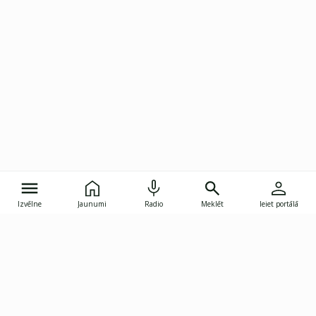
Izvēlne
Jaunumi
Radio
Meklēt
Ieiet portālā
Gunāra Astras iela 8B, Rīga, LV-1082