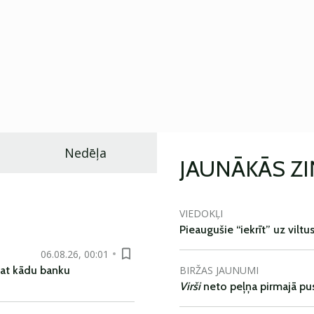
Nedēļa
JAUNĀKĀS Z
VIEDOKĻI
Pieaugušie “iekrīt” uz viltu
06.08.26, 00:01
BIRŽAS JAUNUMI
pat kādu banku
Virši
neto peļņa pirmajā pu