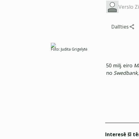
Verslo Z
Dalīties
Foto:
Judita Grigelytė
50 milj. eiro
M
no
Swedbank
Interesē šī t