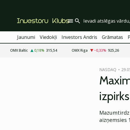
Jaunumi
Viedokļi
Investors Andris
Grāmatas
OMX Baltic
0,18
%
315,54
OMX Riga
−0,33
%
925,26
cebook
NASDAQ
29.0
Twitter)
Maxim
kedIn
izpirks
ail
k
Mazumtirdzn
aizņemsies 1