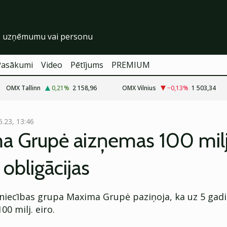
Pasākumi
Video
Pētījums
PREMIUM
OMX Tallinn
0,21
%
2 158,96
OMX Vilnius
−0,13
%
1 503,34
5.23, 13:46
a Grupė aizņemas 100 mil
 obligācijas
iecības grupa Maxima Grupė paziņoja, ka uz 5 gad
00 milj. eiro.