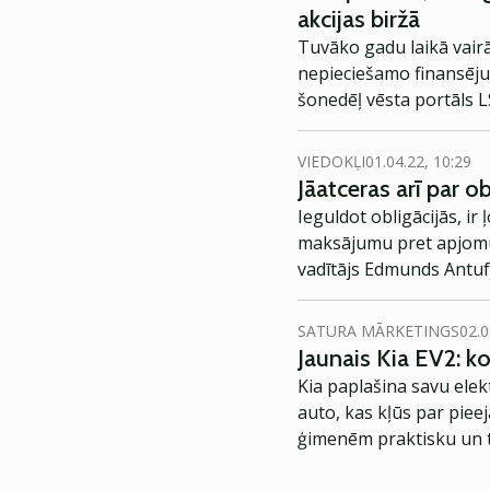
akcijas biržā
Tuvāko gadu laikā vairāk
nepieciešamo finansējumu
šonedēļ vēsta portāls
L
VIEDOKĻI
01.04.22, 10:29
Jāatceras arī par o
Ieguldot obligācijās, 
maksājumu pret apjomu, 
vadītājs Edmunds Antufje
īstais brīdis, lai iegādāt
SATURA MĀRKETINGS
02.0
Jaunais Kia EV2: 
Kia paplašina savu elek
auto, kas kļūs par piee
ģimenēm praktisku un t