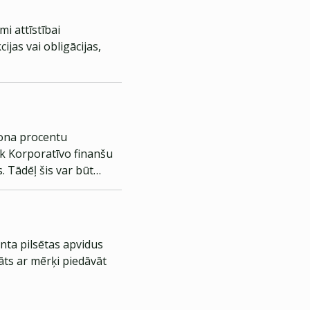
i attīstībai
ijas vai obligācijas,
pona procentu
nk Korporatīvo finanšu
s. Tādēļ šis var būt
nta pilsētas apvidus
āts ar mērķi piedāvāt