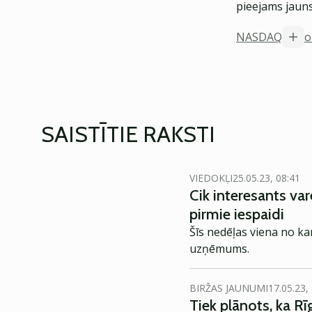
pieejams jauns
NASDAQ
o
SAISTĪTIE RAKSTI
VIEDOKĻI
25.05.23, 08:41
Cik interesants va
pirmie iespaidi
Šīs nedēļas viena no k
uzņēmums.
BIRŽAS JAUNUMI
17.05.23,
Tiek plānots, ka R