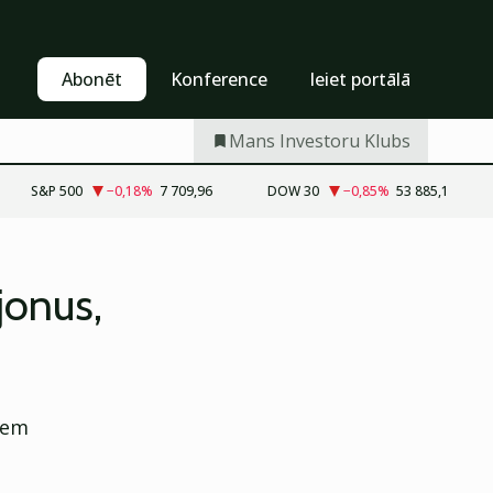
Pašapkalpošanās
Abonēt
Abonēt
Konference
Ieiet portālā
Mans Investoru Klubs
S&P 500
−0,18
%
7 709,96
DOW 30
−0,85
%
53 885,1
jonus,
iem