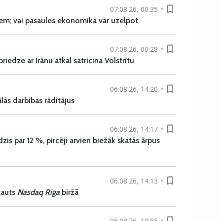
07.08.26, 00:35
em; vai pasaules ekonomika var uzelpot
07.08.26, 00:28
iedze ar Irānu atkal satricina Volstrītu
06.08.26, 14:20
ās darbības rādītājus
06.08.26, 14:17
is par 12 %, pircēji arvien biežāk skatās ārpus
06.08.26, 14:13
ļauts
Nasdaq Riga
biržā
06.08.26, 10:55