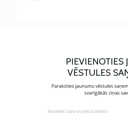
PIEVIENOTIES
VĒSTULES SA
Paraksties jaunumu vēstules saņem
svarīgākās ziņas sav