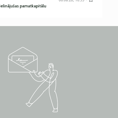
ielinājušas pamatkapitālu