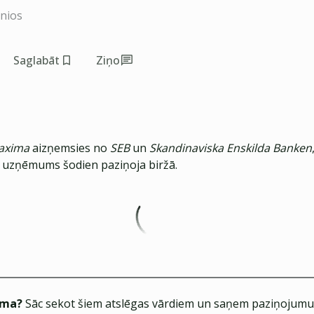
inios
Saglabāt
Ziņo
axima
aizņemsies no
SEB
un
Skandinaviska Enskilda Banken
,
uzņēmums šodien paziņoja biržā.
ēma?
Sāc sekot šiem atslēgas vārdiem un saņem paziņojumus