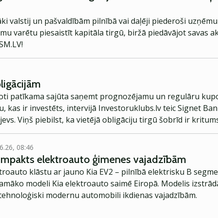
i valstij un pašvaldībām pilnībā vai daļēji piederoši uzņēmum
 varētu piesaistīt kapitāla tirgū, biržā piedāvājot savas akc
SM.LV
!
bligācijām
ir ļoti patīkama sajūta saņemt prognozējamu un regulāru ku
kas ir investēts, intervijā Investoruklubs.lv teic Signet Ba
vs. Viņš piebilst, ka vietējā obligāciju tirgū šobrīd ir kritum
os obligācijas ar atlaidi.
6.26, 08:46
kompakts elektroauto ģimenes vajadzībām
troauto klāstu ar jauno Kia EV2 – pilnībā elektrisku B segme
jamāko modeli Kia elektroauto saimē Eiropā. Modelis izstrād
ehnoloģiski modernu automobili ikdienas vajadzībām.