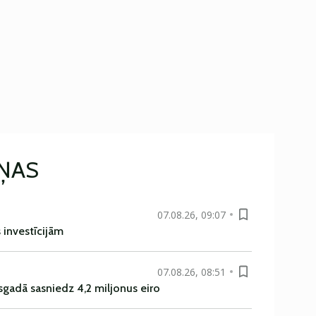
IŅAS
07.08.26, 09:07
s investīcijām
07.08.26, 08:51
sgadā sasniedz 4,2 miljonus eiro