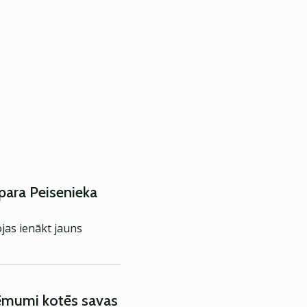
para Peisenieka
jas ienākt jauns
zņēmumi kotēs savas