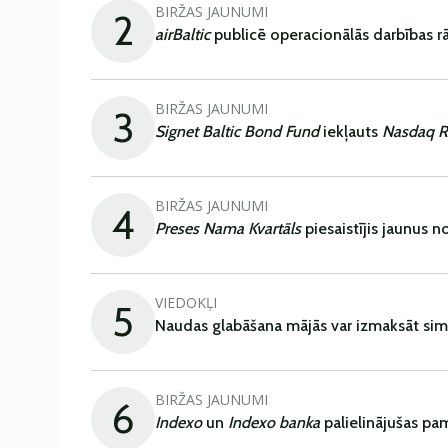
BIRŽAS JAUNUMI
2
airBaltic
publicē operacionālās darbības rā
BIRŽAS JAUNUMI
3
Signet Baltic Bond Fund
iekļauts
Nasdaq R
BIRŽAS JAUNUMI
4
Preses Nama Kvartāls
piesaistījis jaunus 
VIEDOKĻI
5
Naudas glabāšana mājās var izmaksāt sim
BIRŽAS JAUNUMI
6
Indexo
un
Indexo banka
palielinājušas pa