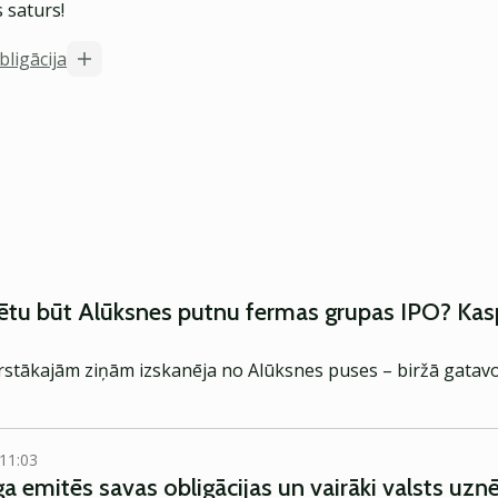
 saturs!
bligācija
rētu būt Alūksnes putnu fermas grupas IPO? Kas
arstākajām ziņām izskanēja no Alūksnes puses – biržā gatavo
 11:03
īga emitēs savas obligācijas un vairāki valsts u