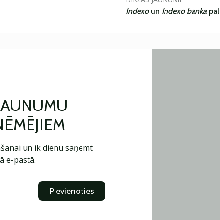
Indexo
un
Indexo banka
pal
 JAUNUMU
ŅĒMĒJIEM
šanai un ik dienu saņemt
ā e-pastā.
Pievienoties