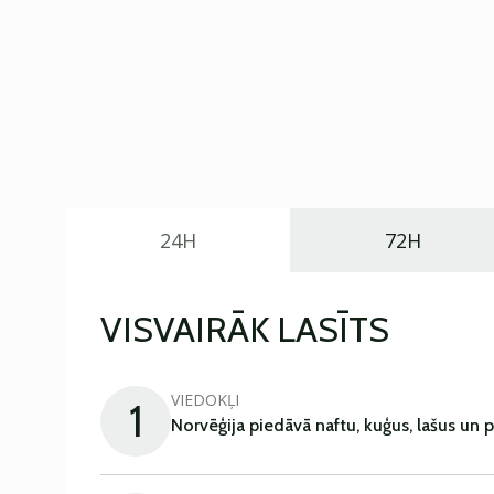
24H
72H
VISVAIRĀK LASĪTS
VIEDOKĻI
1
Norvēģija piedāvā naftu, kuģus, lašus un 