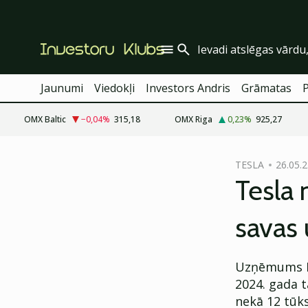
Jaunumi
Viedokļi
Investors Andris
Grāmatas
OMX Baltic
−0,04
%
315,18
OMX Riga
0,23
%
925,27
cebook
TESLA
26.05.2
Twitter)
Tesla 
kedIn
savas 
ail
k
Uzņēmums For
2024. gada t
nekā 12 tūks