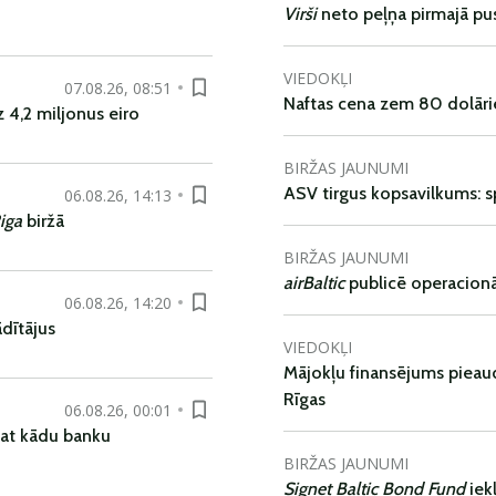
Virši
neto peļņa pirmajā pu
VIEDOKĻI
07.08.26, 08:51
Naftas cena zem 80 dolāri
 4,2 miljonus eiro
BIRŽAS JAUNUMI
ASV tirgus kopsavilkums: spr
06.08.26, 14:13
iga
biržā
BIRŽAS JAUNUMI
airBaltic
publicē operacionāl
06.08.26, 14:20
dītājus
VIEDOKĻI
Mājokļu finansējums pieaudz
Rīgas
06.08.26, 00:01
pat kādu banku
BIRŽAS JAUNUMI
Signet Baltic Bond Fund
iek