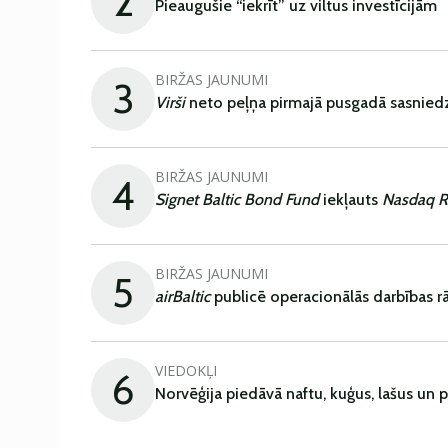
2
Pieaugušie “iekrīt” uz viltus investīcijām
BIRŽAS JAUNUMI
3
Virši
neto peļņa pirmajā pusgadā sasniedz
BIRŽAS JAUNUMI
4
Signet Baltic Bond Fund
iekļauts
Nasdaq R
BIRŽAS JAUNUMI
5
airBaltic
publicē operacionālās darbības rā
VIEDOKĻI
6
Norvēģija piedāvā naftu, kuģus, lašus un 