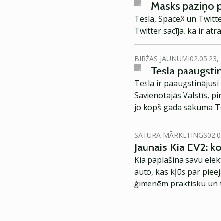
Masks paziņo pa
Tesla, SpaceX un Twitt
Twitter sacīja, ka ir at
BIRŽAS JAUNUMI
02.05.23,
Tesla paaugsti
Tesla ir paaugstinājus
Savienotajās Valstīs, p
jo kopš gada sākuma Tes
SATURA MĀRKETINGS
02.0
Jaunais Kia EV2: 
Kia paplašina savu elek
auto, kas kļūs par piee
ģimenēm praktisku un t