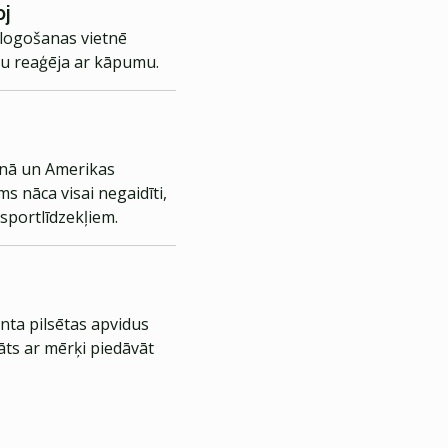
pj
blogošanas vietnē
umu reaģēja ar kāpumu.
ānā un Amerikas
s nāca visai negaidīti,
sportlīdzekļiem.
nta pilsētas apvidus
āts ar mērķi piedāvāt