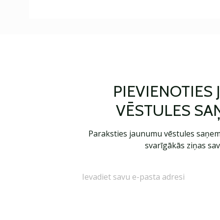
PIEVIENOTIES
VĒSTULES SA
Paraksties jaunumu vēstules saņem
svarīgākās ziņas sav