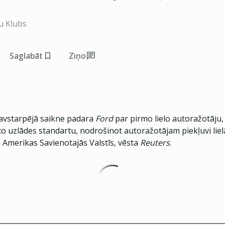
u Klubs
Saglabāt
Ziņo
avstarpējā saikne padara
Ford
par pirmo lielo autoražotāju
o uzlādes standartu, nodrošinot autoražotājam piekļuvi lie
 Amerikas Savienotajās Valstīs, vēsta
Reuters
.