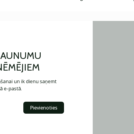
 JAUNUMU
ŅĒMĒJIEM
šanai un ik dienu saņemt
ā e-pastā.
Pievienoties