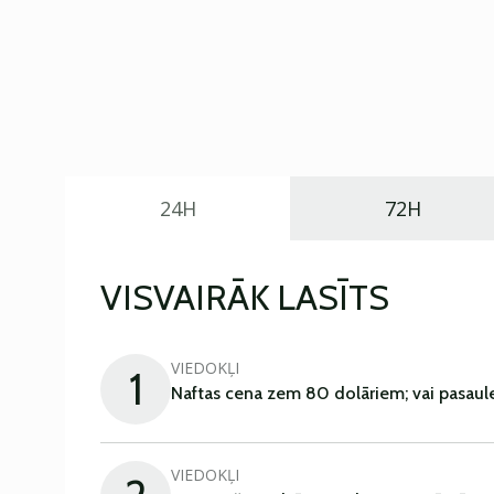
24H
72H
VISVAIRĀK LASĪTS
VIEDOKĻI
1
Naftas cena zem 80 dolāriem; vai pasaul
VIEDOKĻI