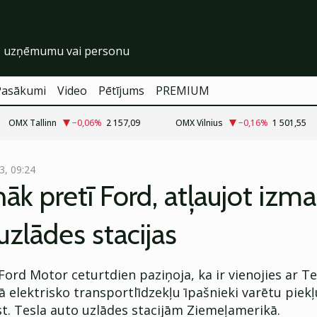
Pasākumi
Video
Pētījums
PREMIUM
OMX Tallinn
−0,06
%
2 157,09
OMX Vilnius
−0,16
%
1 501,55
3, 09:24
nāk pretī Ford, atļaujot izm
uzlādes stacijas
d Motor ceturtdien paziņoja, ka ir vienojies ar Tes
ā elektrisko transportlīdzekļu īpašnieki varētu piekļ
t. Tesla auto uzlādes stacijām Ziemeļamerikā.