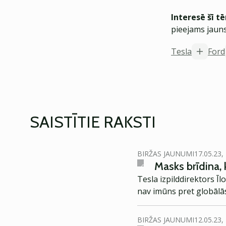
Interesē šī t
pieejams jauns
Tesla
Ford
SAISTĪTIE RAKSTI
BIRŽAS JAUNUMI
17.05.23,
Masks brīdina,
Tesla izpilddirektors Ī
nav imūns pret globālā
BIRŽAS JAUNUMI
12.05.23,