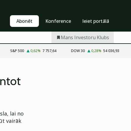
Pašapkalpošanās
Abonēt
Abonēt
Konference
Ieiet portālā
Mans Investoru Klubs
S&P 500
0,62
%
7 757,64
DOW 30
0,28
%
54 036,93
antot
la, lai no
ūt vairāk