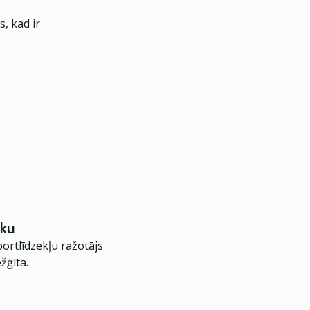
, kad ir
iku
portlīdzekļu ražotājs
žģīta.