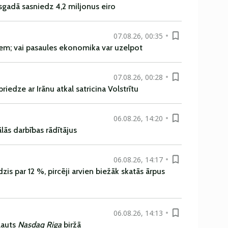
sgadā sasniedz 4,2 miljonus eiro
07.08.26, 00:35
em; vai pasaules ekonomika var uzelpot
07.08.26, 00:28
iedze ar Irānu atkal satricina Volstrītu
06.08.26, 14:20
ās darbības rādītājus
06.08.26, 14:17
is par 12 %, pircēji arvien biežāk skatās ārpus
06.08.26, 14:13
ļauts
Nasdaq Riga
biržā