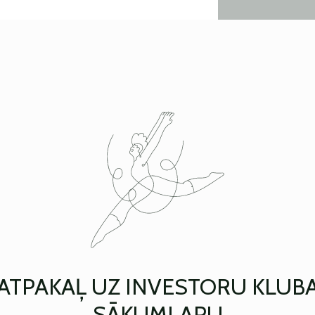
ATPAKAĻ UZ INVESTORU KLUB
SĀKUMLAPU