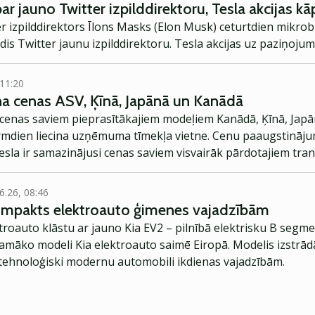
r jauno Twitter izpilddirektoru, Tesla akcijas kā
er izpilddirektors Īlons Masks (Elon Musk) ceturtdien mikro
radis Twitter jaunu izpilddirektoru. Tesla akcijas uz paziņoj
 11:20
na cenas ASV, Ķīnā, Japānā un Kanādā
i cenas saviem pieprasītākajiem modeļiem Kanādā, Ķīnā, Jap
irmdien liecina uzņēmuma tīmekļa vietne. Cenu paaugstinājum
la ir samazinājusi cenas saviem visvairāk pārdotajiem tran
6.26, 08:46
kompakts elektroauto ģimenes vajadzībām
troauto klāstu ar jauno Kia EV2 – pilnībā elektrisku B segme
jamāko modeli Kia elektroauto saimē Eiropā. Modelis izstrād
ehnoloģiski modernu automobili ikdienas vajadzībām.