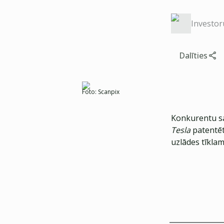
Investor
Dalīties
Foto:
Scanpix
Konkurentu s
Tesla
patentēt
uzlādes tīklam