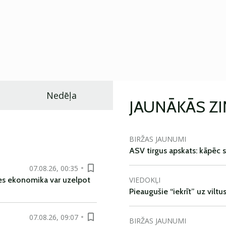
Nedēļa
JAUNĀKĀS Z
BIRŽAS JAUNUMI
ASV tirgus apskats: kāpēc s
07.08.26, 00:35
VIEDOKĻI
es ekonomika var uzelpot
Pieaugušie “iekrīt” uz viltu
07.08.26, 09:07
BIRŽAS JAUNUMI