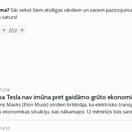
ēma?
Sāc sekot šiem atslēgas vārdiem un saņem paziņojumus
 saturs!
ASV
 12:56
 ka Tesla nav imūna pret gaidāmo grūto ekonom
lons Masks (Elon Musk) otrdien brīdināja, ka elektrisko trans
s ekonomikas situāciju, kas nākamajos 12 mēnešos būs sare
 14:55