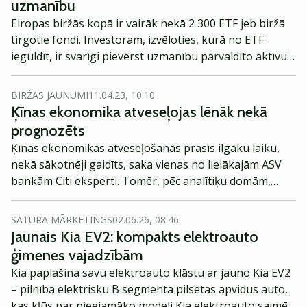
uzmanību
Eiropas biržās kopā ir vairāk nekā 2 300 ETF jeb biržā
tirgotie fondi. Investoram, izvēloties, kurā no ETF
ieguldīt, ir svarīgi pievērst uzmanību pārvaldīto aktīvu
lielumam, tieši tāpēc noderīgs varētu būt apkopojums
par 5 lielākajiem Eiropas fondiem.
BIRŽAS JAUNUMI
11.04.23, 10:10
Ķīnas ekonomika atveseļojas lēnāk nekā
prognozēts
Ķīnas ekonomikas atveseļošanās prasīs ilgāku laiku,
nekā sākotnēji gaidīts, saka vienas no lielākajām ASV
bankām Citi eksperti. Tomēr, pēc analītiķu domām,
sagaidāms, ka Ķīna šogad pārsniegs vēlamo IKP
pieauguma mērķi, lai gan šogad uzstādītā latiņa nav
SATURA MĀRKETINGS
02.06.26, 08:46
ambicioza.
Jaunais Kia EV2: kompakts elektroauto
ģimenes vajadzībām
Kia paplašina savu elektroauto klāstu ar jauno Kia EV2
– pilnībā elektrisku B segmenta pilsētas apvidus auto,
kas kļūs par pieejamāko modeli Kia elektroauto saimē