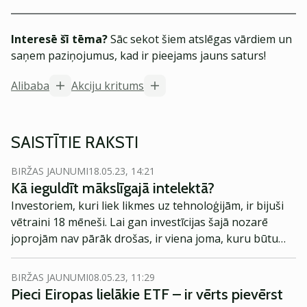
Interesē šī tēma?
Sāc sekot šiem atslēgas vārdiem un
saņem paziņojumus, kad ir pieejams jauns saturs!
Alibaba
Akciju kritums
SAISTĪTIE RAKSTI
BIRŽAS JAUNUMI
18.05.23, 14:21
Kā ieguldīt mākslīgajā intelektā?
Investoriem, kuri liek likmes uz tehnoloģijām, ir bijuši
vētraini 18 mēneši. Lai gan investīcijas šajā nozarē
joprojām nav pārāk drošas, ir viena joma, kuru būtu
vērts aplūkot tuvāk - mākslīgais intelekts.
BIRŽAS JAUNUMI
08.05.23, 11:29
Pieci Eiropas lielākie ETF – ir vērts pievērst