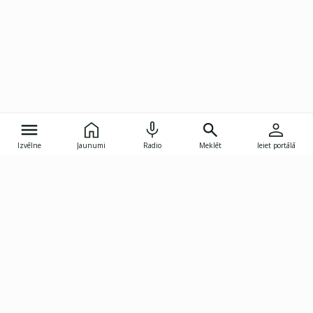
Izvēlne
Jaunumi
Radio
Meklēt
Ieiet portālā
Gunāra Astras iela 8B, Rīga, LV-1082
janis.skupelis@investoruklubs.lv
Abonē
Abonē jaunumus