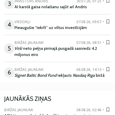
INVESTORS ANDRIS
30.07.26, 01:25
3
AI karstā gaisa nolaišanu sajūt arī Andris
VIEDOKĻI
07.08.26, 09:07
4
Pieaugušie “iekrīt” uz viltus investīcijām
BIRŽAS JAUNUMI
07.08.26, 08:51
5
Virši
neto peļņa pirmajā pusgadā sasniedz 4,2
miljonus eiro
BIRŽAS JAUNUMI
06.08.26, 14:13
6
Signet Baltic Bond Fund
iekļauts
Nasdaq Riga
biržā
JAUNĀKĀS ZIŅAS
BIRŽAS JAUNUMI
08.08.26, 02:46