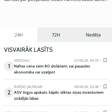
Eiropā. Modelis izstrādāts ar mērķi piedāvāt ģimenēm
praktisku un tehnoloģiski modernu automobili
ikdienas vajadzībām.
24H
72H
Nedēļa
VISVAIRĀK LASĪTS
VIEDOKĻI
07.08.26, 00:35
1
Naftas cena zem 80 dolāriem; vai pasaules
ekonomika var uzelpot
BIRŽAS JAUNUMI
08.08.26, 02:46
2
ASV tirgus apskats: kāpēc sliktas ziņas investoriem
izrādījās labas