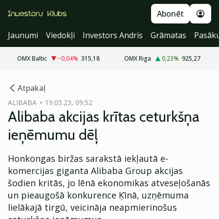
Abonēt
Jaunumi
Viedokļi
Investors Andris
Grāmatas
Pasāk
OMX Baltic
−0,04
%
315,18
OMX Riga
0,23
%
925,27
cebook
Atpakaļ
Twitter)
ALIBABA
19.05.23, 09:52
Alibaba akcijas krītas ceturkšņa
kedIn
ieņēmumu dēļ
ail
Honkongas biržas sarakstā iekļautā e-
k
komercijas giganta Alibaba Group akcijas
šodien kritās, jo lēnā ekonomikas atveseļošanās
un pieaugošā konkurence Ķīnā, uzņēmuma
lielākajā tirgū, veicināja neapmierinošus