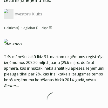
ceturkšņa ieņēmumus.
Investoru Klubs
Dalīties
Saglabāt
Ziņo
Foto:
Scanpix
Trīs mēnešu laikā līdz 31. martam uzņēmums reģistrēja
ieņēmumus 208.20 mljrd. juaņu (29.6 mljrd. dolāru)
apmērā, kas ir mazāki nekā analītiķu aplēses. Ieņēmumi
pieauga tikai par 2%, kas ir sliktākais izaugsmes temps
kopš uzņēmuma kotēšanas biržā 2014. gadā, vēsta
Reuters
.