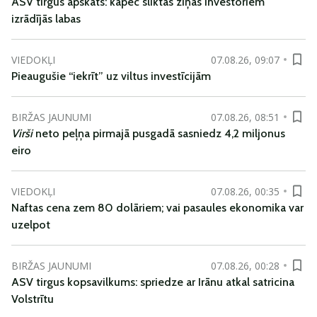
ASV tirgus apskats: kāpēc sliktas ziņas investoriem
izrādījās labas
VIEDOKĻI
07.08.26, 09:07
Pieaugušie “iekrīt” uz viltus investīcijām
BIRŽAS JAUNUMI
07.08.26, 08:51
Virši
neto peļņa pirmajā pusgadā sasniedz 4,2 miljonus
eiro
VIEDOKĻI
07.08.26, 00:35
Naftas cena zem 80 dolāriem; vai pasaules ekonomika var
uzelpot
BIRŽAS JAUNUMI
07.08.26, 00:28
ASV tirgus kopsavilkums: spriedze ar Irānu atkal satricina
Volstrītu