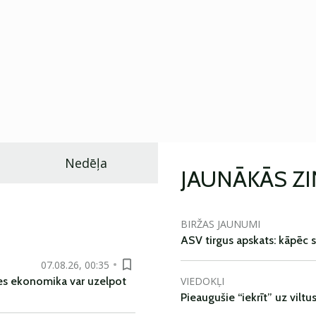
Nedēļa
JAUNĀKĀS Z
BIRŽAS JAUNUMI
ASV tirgus apskats: kāpēc s
07.08.26, 00:35
VIEDOKĻI
es ekonomika var uzelpot
Pieaugušie “iekrīt” uz viltu