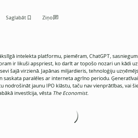
Saglabāt
Ziņo
kslīgā intelekta platformu, piemēram, ChatGPT, sasniegum
oram ir likuši apspriest, ko darīt ar topošo nozari un kādi 
t sevi šajā virzienā. Japānas miljardieris, tehnoloģiju uzņēmēj
 saskata paralēles ar interneta agrīno periodu. Ģeneratīvai
tu nodrošināt jaunu IPO klāstu, taču nav vienprātības, vai ši
bākā investīcija, vēsta
The Economist.