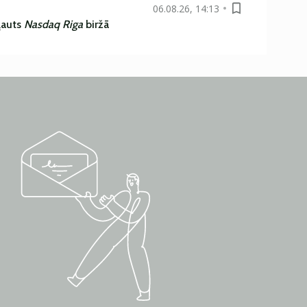
06.08.26, 14:13
ļauts
Nasdaq Riga
biržā