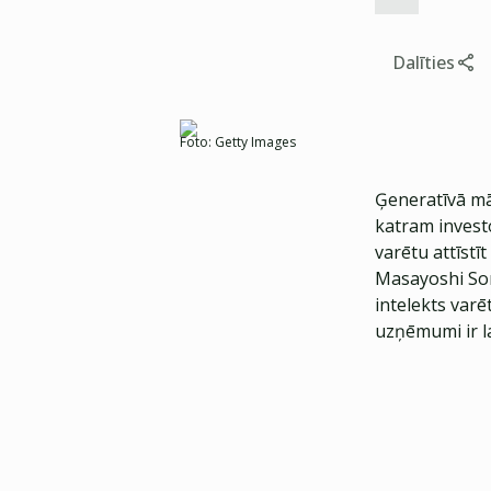
Dalīties
Foto:
Getty Images
Ģeneratīvā mā
katram invest
varētu attīstī
Masayoshi Son
intelekts varē
uzņēmumi ir la