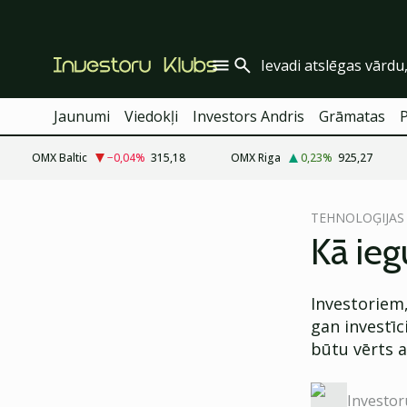
Jaunumi
Viedokļi
Investors Andris
Grāmatas
OMX Baltic
−0,04
%
315,18
OMX Riga
0,23
%
925,27
cebook
TEHNOLOĢIJAS
Twitter)
Kā ieg
kedIn
Investoriem,
ail
gan investīc
k
būtu vērts a
Investor