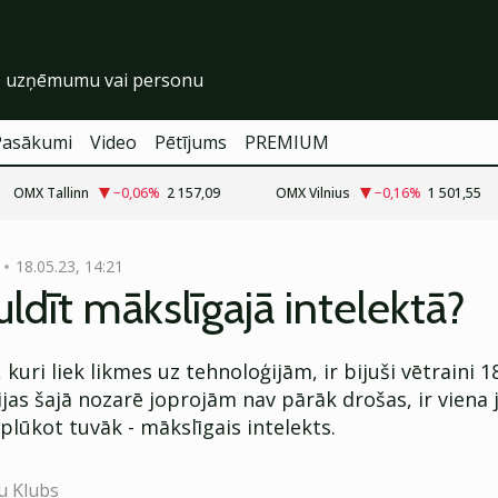
Pasākumi
Video
Pētījums
PREMIUM
OMX Tallinn
−0,06
%
2 157,09
OMX Vilnius
−0,16
%
1 501,55
18.05.23, 14:21
uldīt mākslīgajā intelektā?
 kuri liek likmes uz tehnoloģijām, ir bijuši vētraini 1
ijas šajā nozarē joprojām nav pārāk drošas, ir viena
plūkot tuvāk - mākslīgais intelekts.
u Klubs