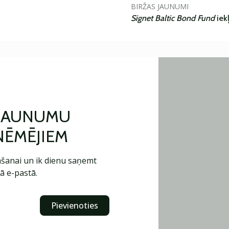
BIRŽAS JAUNUMI
Signet Baltic Bond Fund
iek
 JAUNUMU
ŅĒMĒJIEM
šanai un ik dienu saņemt
ā e-pastā.
Pievienoties