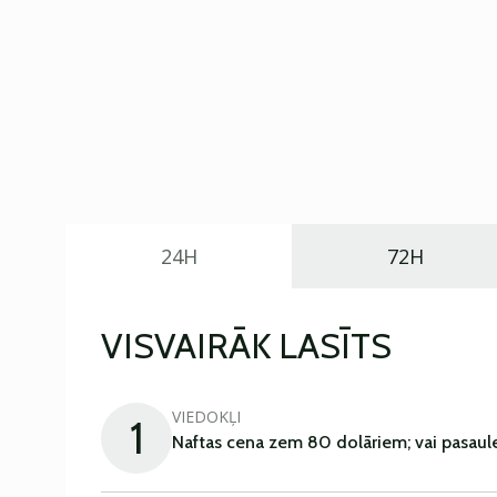
24H
72H
VISVAIRĀK LASĪTS
VIEDOKĻI
1
Naftas cena zem 80 dolāriem; vai pasaul