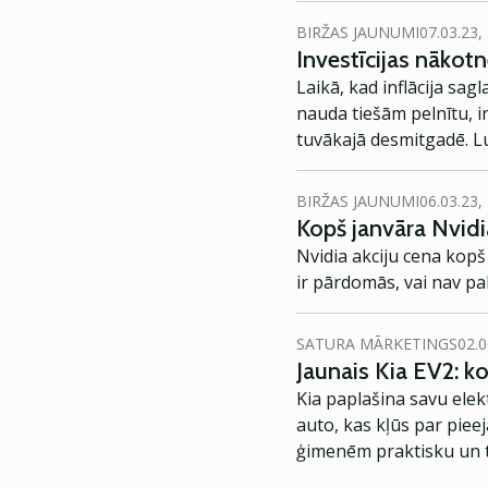
BIRŽAS JAUNUMI
07.03.23,
Investīcijas nākotn
Laikā, kad inflācija sag
nauda tiešām pelnītu, i
tuvākajā desmitgadē. L
šī brīža perspektīvāka
BIRŽAS JAUNUMI
06.03.23,
Kopš janvāra Nvidia
Nvidia akciju cena kopš
ir pārdomās, vai nav pa
SATURA MĀRKETINGS
02.0
Jaunais Kia EV2: 
Kia paplašina savu elek
auto, kas kļūs par piee
ģimenēm praktisku un t