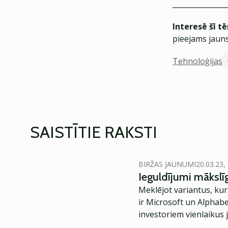
Interesē šī t
pieejams jauns
Tehnoloģijas
SAISTĪTIE RAKSTI
BIRŽAS JAUNUMI
20.03.23,
Ieguldījumi mākslīg
Meklējot variantus, kur
ir Microsoft un Alphabet
investoriem vienlaikus 
situāciju, nevis ir orien