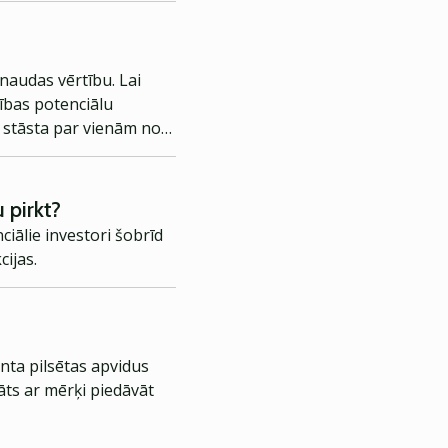
 naudas vērtību. Lai
tības potenciālu
 stāsta par vienām no
 pirkt?
iālie investori šobrīd
ijas.
nta pilsētas apvidus
āts ar mērķi piedāvāt