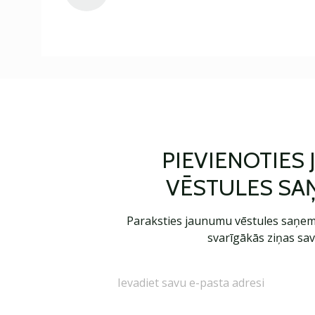
PIEVIENOTIES
VĒSTULES SA
Paraksties jaunumu vēstules saņem
svarīgākās ziņas sav