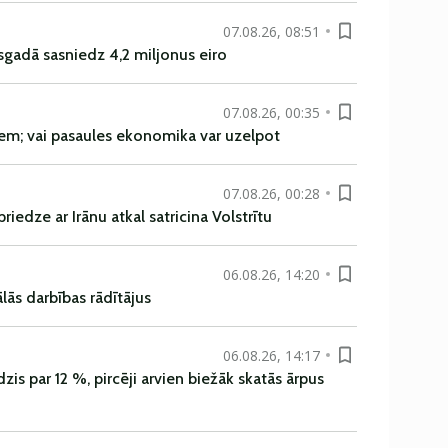
07.08.26, 08:51
sgadā sasniedz 4,2 miljonus eiro
07.08.26, 00:35
em; vai pasaules ekonomika var uzelpot
07.08.26, 00:28
iedze ar Irānu atkal satricina Volstrītu
06.08.26, 14:20
ās darbības rādītājus
06.08.26, 14:17
is par 12 %, pircēji arvien biežāk skatās ārpus