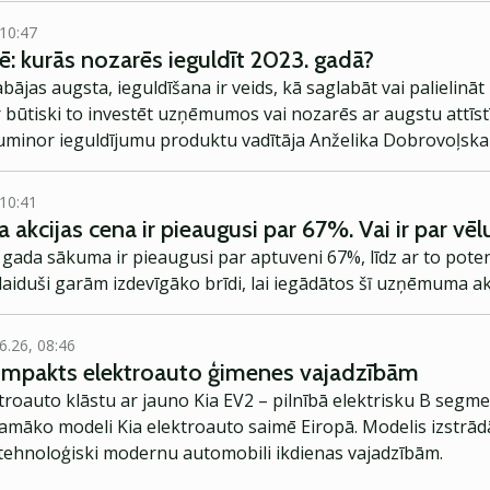
 10:47
ē: kurās nozarēs ieguldīt 2023. gadā?
labājas augsta, ieguldīšana ir veids, kā saglabāt vai palielināt
r būtiski to investēt uzņēmumos vai nozarēs ar augstu attīs
uminor ieguldījumu produktu vadītāja Anželika Dobrovoļska
jām nozarēm, kurām uzticēt savu naudu.
 10:41
 akcijas cena ir pieaugusi par 67%. Vai ir par vēlu
 gada sākuma ir pieaugusi par aptuveni 67%, līdz ar to potenc
laiduši garām izdevīgāko brīdi, lai iegādātos šī uzņēmuma akc
6.26, 08:46
kompakts elektroauto ģimenes vajadzībām
troauto klāstu ar jauno Kia EV2 – pilnībā elektrisku B segme
jamāko modeli Kia elektroauto saimē Eiropā. Modelis izstrād
ehnoloģiski modernu automobili ikdienas vajadzībām.