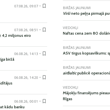
07.08.26, 09:07
BIRŽAS JAUNUMI
Virši
neto peļņa pirmajā pu
VIEDOKĻI
07.08.26, 08:51
Naftas cena zem 80 dolāri
 4,2 miljonus eiro
BIRŽAS JAUNUMI
ASV tirgus kopsavilkums: spr
06.08.26, 14:13
iga
biržā
BIRŽAS JAUNUMI
airBaltic
publicē operacionāl
06.08.26, 14:20
dītājus
VIEDOKĻI
Mājokļu finansējums pieaudz
Rīgas
06.08.26, 00:01
pat kādu banku