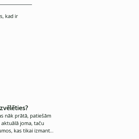
, kad ir
zvēlēties?
as nāk prātā, patiešām
ir aktuālā joma, taču
mumos, kas tikai izmanto