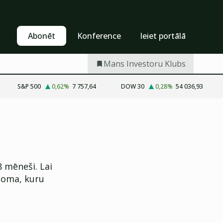
Pašapkalpošanās
Abonēt
Abonēt
Konference
Ieiet portālā
Mans Investoru Klubs
S&P 500
0,62
%
7 757,64
DOW 30
0,28
%
54 036,93
8 mēneši. Lai
 joma, kuru