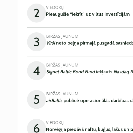
VIEDOKĻI
2
Pieaugušie “iekrīt” uz viltus investīcijām
BIRŽAS JAUNUMI
3
Virši
neto peļņa pirmajā pusgadā sasniedz
BIRŽAS JAUNUMI
4
Signet Baltic Bond Fund
iekļauts
Nasdaq R
BIRŽAS JAUNUMI
5
airBaltic
publicē operacionālās darbības rā
VIEDOKĻI
6
Norvēģija piedāvā naftu, kuģus, lašus un 