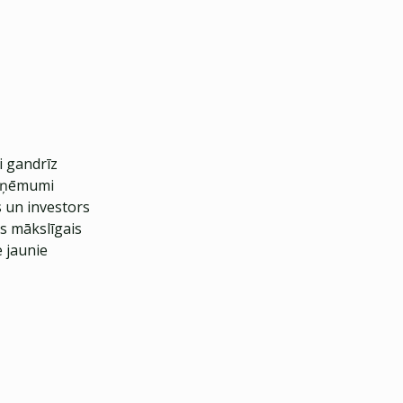
i gandrīz
uzņēmumi
s un investors
s mākslīgais
e jaunie