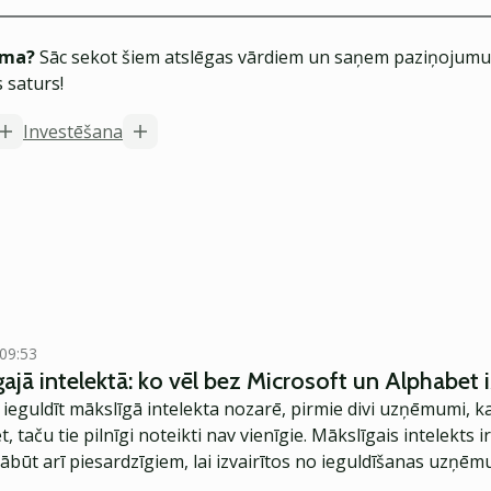
ēma?
Sāc sekot šiem atslēgas vārdiem un saņem paziņojumus
 saturs!
Investēšana
 09:53
ajā intelektā: ko vēl bez Microsoft un Alphabet i
 ieguldīt mākslīgā intelekta nozarē, pirmie divi uzņēmumi, k
, taču tie pilnīgi noteikti nav vienīgie. Mākslīgais intelekts 
jābūt arī piesardzīgiem, lai izvairītos no ieguldīšanas uzņē
tēti uz ilgtermiņa biznesu, brīdina Verslo Žinios.