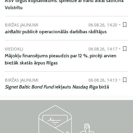
ASV tirgus kopsavilkums: spriedze ar Irānu atkal satricina
Volstrītu
BIRŽAS JAUNUMI
06.08.26, 14:20
airBaltic
publicē operacionālās darbības rādītājus
VIEDOKĻI
06.08.26, 14:17
Mājokļu finansējums pieaudzis par 12 %, pircēji arvien
biežāk skatās ārpus Rīgas
BIRŽAS JAUNUMI
06.08.26, 14:13
Signet Baltic Bond Fund
iekļauts
Nasdaq Riga
biržā