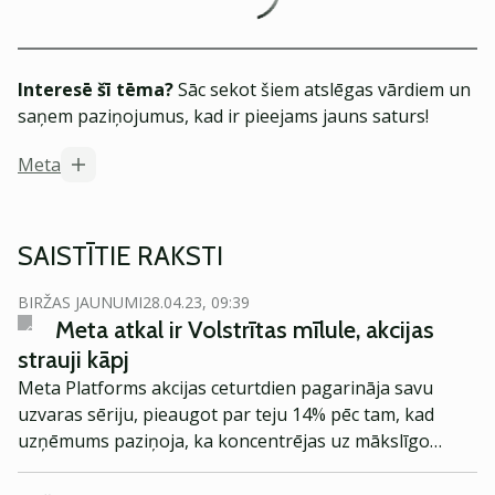
Interesē šī tēma?
Sāc sekot šiem atslēgas vārdiem un
saņem paziņojumus, kad ir pieejams jauns saturs!
Meta
SAISTĪTIE RAKSTI
BIRŽAS JAUNUMI
28.04.23, 09:39
Meta atkal ir Volstrītas mīlule, akcijas
strauji kāpj
Meta Platforms akcijas ceturtdien pagarināja savu
uzvaras sēriju, pieaugot par teju 14% pēc tam, kad
uzņēmums paziņoja, ka koncentrējas uz mākslīgo
intelektu un izmaksu samazināšanu. Šīs ziņas
uzmundrināja investorus, kuru entuziasms jau ir