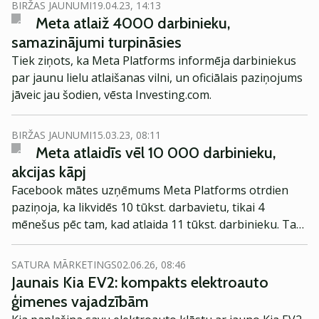
BIRŽAS JAUNUMI
19.04.23, 14:13
palīdzējis sociālo mediju lielvarai 2023. gadā gandrīz
Meta atlaiž 4000 darbinieku,
dubultot vērtību.
samazinājumi turpināsies
Tiek ziņots, ka Meta Platforms informēja darbiniekus
par jaunu lielu atlaišanas vilni, un oficiālais paziņojums
jāveic jau šodien, vēsta Investing.com.
BIRŽAS JAUNUMI
15.03.23, 08:11
Meta atlaidīs vēl 10 000 darbinieku,
akcijas kāpj
Facebook mātes uzņēmums Meta Platforms otrdien
paziņoja, ka likvidēs 10 tūkst. darbavietu, tikai 4
mēnešus pēc tam, kad atlaida 11 tūkst. darbinieku. Tas
ir pirmais Big Tech uzņēmums, kas paziņoja par otro
masveida atlaišanas kārtu, vēsta Reuters.
SATURA MĀRKETINGS
02.06.26, 08:46
Jaunais Kia EV2: kompakts elektroauto
ģimenes vajadzībām