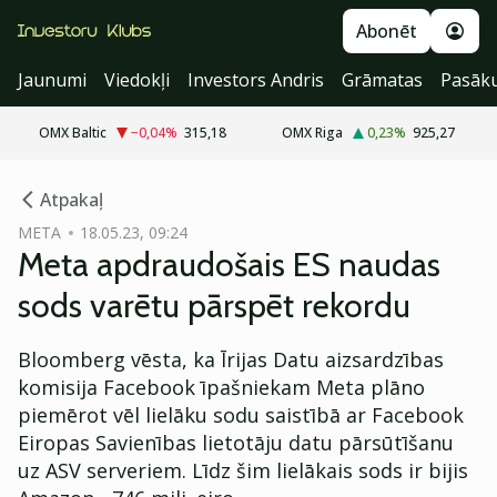
Abonēt
Jaunumi
Viedokļi
Investors Andris
Grāmatas
Pasāk
OMX Baltic
−0,04
%
315,18
OMX Riga
0,23
%
925,27
cebook
Atpakaļ
Twitter)
META
18.05.23, 09:24
Meta apdraudošais ES naudas
kedIn
sods varētu pārspēt rekordu
ail
Bloomberg vēsta, ka Īrijas Datu aizsardzības
k
komisija Facebook īpašniekam Meta plāno
piemērot vēl lielāku sodu saistībā ar Facebook
Eiropas Savienības lietotāju datu pārsūtīšanu
uz ASV serveriem. Līdz šim lielākais sods ir bijis