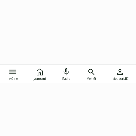
Izvēlne
Jaunumi
Radio
Meklēt
Ieiet portālā
Gunāra Astras iela 8B, Rīga, LV-1082
janis.skupelis@investoruklubs.lv