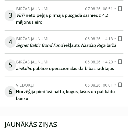
BIRŽAS JAUNUMI
07.08.26, 08:51
3
Virši
neto peļņa pirmajā pusgadā sasniedz 4,2
miljonus eiro
BIRŽAS JAUNUMI
06.08.26, 14:13
4
Signet Baltic Bond Fund
iekļauts
Nasdaq Riga
biržā
BIRŽAS JAUNUMI
06.08.26, 14:20
5
airBaltic
publicē operacionālās darbības rādītājus
VIEDOKĻI
06.08.26, 00:01
6
Norvēģija piedāvā naftu, kuģus, lašus un pat kādu
banku
JAUNĀKĀS ZIŅAS