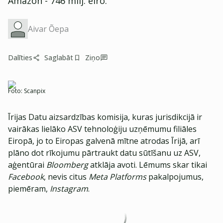
Amazon - 746 milj. eiro.
Aivar Õepa
Dalīties
Saglabāt
Ziņo
Foto:
Scanpix
Īrijas Datu aizsardzības komisija, kuras jurisdikcijā ir
vairākas lielāko ASV tehnoloģiju uzņēmumu filiāles
Eiropā, jo to Eiropas galvenā mītne atrodas Īrijā, arī
plāno dot rīkojumu pārtraukt datu sūtīšanu uz ASV,
aģentūrai
Bloomberg
atklāja avoti. Lēmums skar tikai
Facebook
, nevis citus
Meta Platforms
pakalpojumus,
piemēram,
Instagram
.