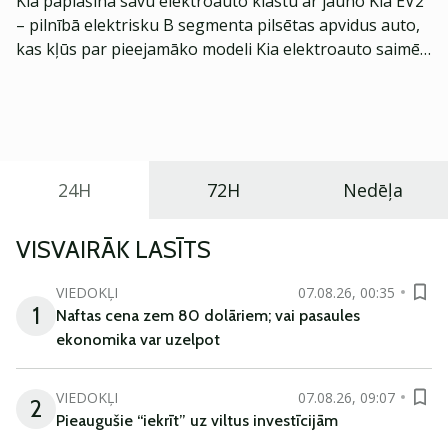
Kia paplašina savu elektroauto klāstu ar jauno Kia EV2
– pilnībā elektrisku B segmenta pilsētas apvidus auto,
kas kļūs par pieejamāko modeli Kia elektroauto saimē
Eiropā. Modelis izstrādāts ar mērķi piedāvāt ģimenēm
praktisku un tehnoloģiski modernu automobili
ikdienas vajadzībām.
24H
72H
Nedēļa
VISVAIRĀK LASĪTS
VIEDOKĻI
07.08.26, 00:35
1
Naftas cena zem 80 dolāriem; vai pasaules
ekonomika var uzelpot
VIEDOKĻI
07.08.26, 09:07
2
Pieaugušie “iekrīt” uz viltus investīcijām