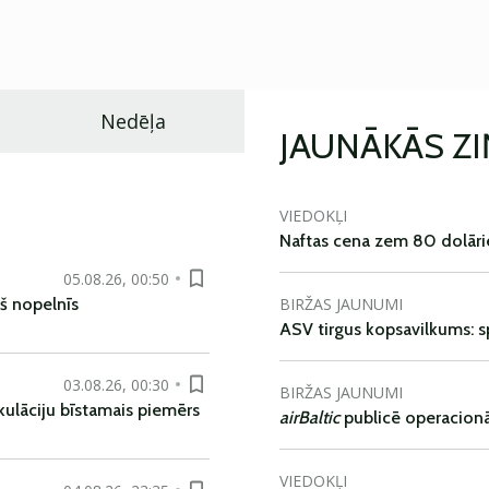
Nedēļa
JAUNĀKĀS Z
VIEDOKĻI
Naftas cena zem 80 dolāri
05.08.26, 00:50
BIRŽAS JAUNUMI
š nopelnīs
ASV tirgus kopsavilkums: spr
03.08.26, 00:30
BIRŽAS JAUNUMI
kulāciju bīstamais piemērs
airBaltic
publicē operacionāl
VIEDOKĻI