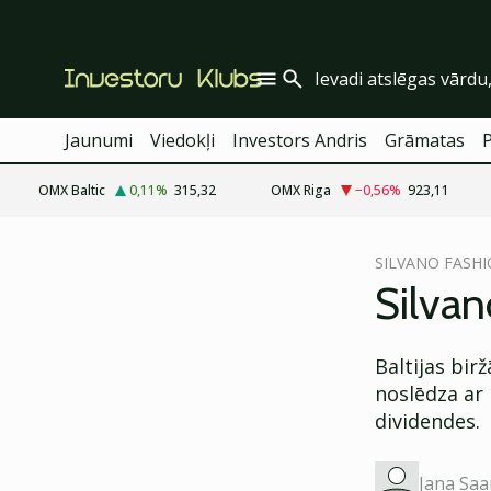
Jaunumi
Viedokļi
Investors Andris
Grāmatas
OMX Baltic
0,11
%
315,32
OMX Riga
−0,56
%
923,11
cebook
SILVANO FASH
Twitter)
Silvan
kedIn
Baltijas bir
ail
noslēdza ar 
k
dividendes.
Jana Saa