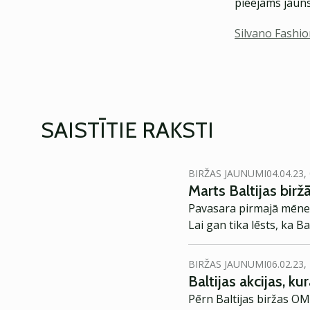
pieejams jauns
Silvano Fashi
SAISTĪTIE RAKSTI
BIRŽAS JAUNUMI
04.04.23,
Marts Baltijas bir
Pavasara pirmajā mēnesī
Lai gan tika lēsts, ka 
BIRŽAS JAUNUMI
06.02.23,
Baltijas akcijas, k
Pērn Baltijas biržas OM