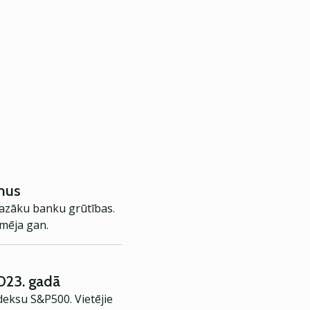
umus
 mazāku banku grūtības.
kmēja gan.
2023. gadā
deksu S&P500. Vietējie