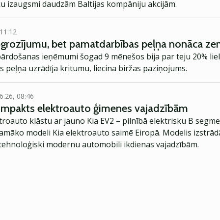
āku izaugsmi daudzām Baltijas kompāniju akcijām.
 11:12
pgrozījumu, bet pamatdarbības peļņa nonāca ze
 pārdošanas ieņēmumi šogad 9 mēnešos bija par teju 20% liel
peļņa uzrādīja kritumu, liecina biržas paziņojums.
6.26, 08:46
kompakts elektroauto ģimenes vajadzībām
troauto klāstu ar jauno Kia EV2 – pilnībā elektrisku B segme
jamāko modeli Kia elektroauto saimē Eiropā. Modelis izstrād
ehnoloģiski modernu automobili ikdienas vajadzībām.