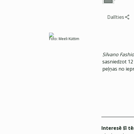
Dalīties
Foto:
Meeli Küttim
Silvano Fashi
sasniedzot 12 
peļņas no iep
Interesē šī t