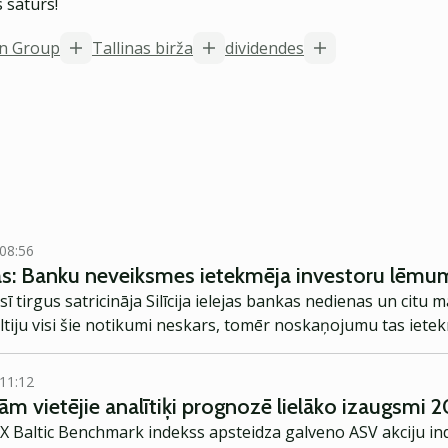
 saturs!
on Group
Tallinas birža
dividendes
 08:56
žās: Banku neveiksmes ietekmēja investoru lēm
 tirgus satricināja Silīcija ielejas bankas nedienas un citu
Baltiju visi šie notikumi neskars, tomēr noskaņojumu tas iete
 11:12
urām vietējie analītiķi prognozē lielāko izaugsmi 
X Baltic Benchmark indekss apsteidza galveno ASV akciju in