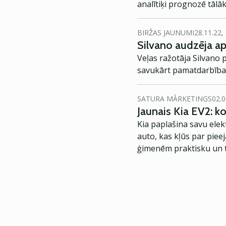
analītiķi prognozē tāl
BIRŽAS JAUNUMI
28.11.22,
Silvano audzēja a
Veļas ražotāja Silvano
savukārt pamatdarbības 
SATURA MĀRKETINGS
02.0
Jaunais Kia EV2: 
Kia paplašina savu elek
auto, kas kļūs par piee
ģimenēm praktisku un t