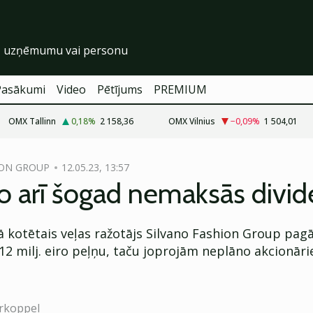
Pasākumi
Video
Pētījums
PREMIUM
OMX Tallinn
0,18
%
2 158,36
OMX Vilnius
−0,09
%
1 504,01
ION GROUP
12.05.23, 13:57
o arī šogad nemaksās divi
žā kotētais veļas ražotājs Silvano Fashion Group pag
12 milj. eiro peļņu, taču joprojām neplāno akcionār
rkoppel