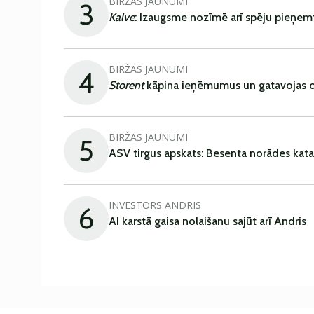
BIRŽAS JAUNUMI
3
Kalve
: Izaugsme nozīmē arī spēju pieņem
BIRŽAS JAUNUMI
4
Storent
kāpina ieņēmumus un gatavojas ob
BIRŽAS JAUNUMI
5
ASV tirgus apskats: Besenta norādes kata
INVESTORS ANDRIS
6
AI karstā gaisa nolaišanu sajūt arī Andris