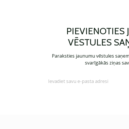
PIEVIENOTIES
VĒSTULES SA
Paraksties jaunumu vēstules saņem
svarīgākās ziņas sav