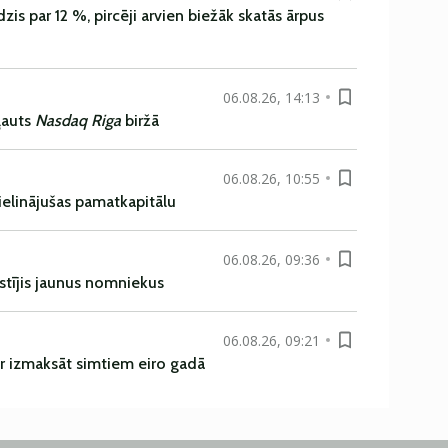
is par 12 %, pircēji arvien biežāk skatās ārpus
06.08.26, 14:13
ļauts
Nasdaq Riga
biržā
06.08.26, 10:55
ielinājušas pamatkapitālu
06.08.26, 09:36
istījis jaunus nomniekus
06.08.26, 09:21
r izmaksāt simtiem eiro gadā