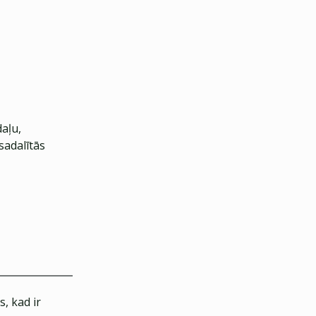
daļu,
sadalītās
, kad ir