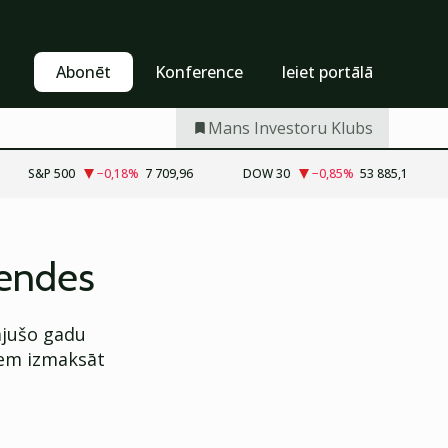
Pašapkalpošanās
Abonēt
Abonēt
Konference
Ieiet portālā
Mans Investoru Klubs
S&P 500
−0,18
%
7 709,96
DOW 30
−0,85
%
53 885,1
dendes
ājušo gadu
iem izmaksāt