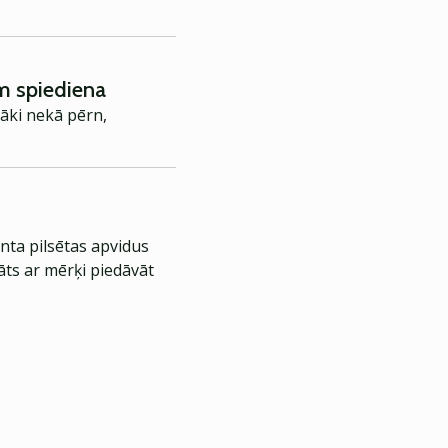
m spiediena
āki nekā pērn,
nta pilsētas apvidus
āts ar mērķi piedāvāt