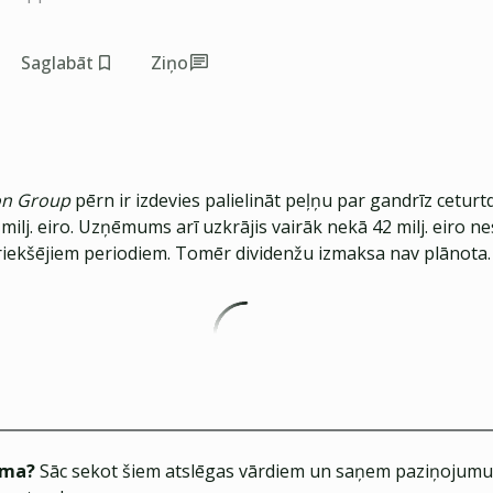
Saglabāt
Ziņo
on Group
pērn ir izdevies palielināt peļņu par gandrīz ceturt
milj. eiro. Uzņēmums arī uzkrājis vairāk nekā 42 milj. eiro ne
riekšējiem periodiem. Tomēr dividenžu izmaksa nav plānota.
ēma?
Sāc sekot šiem atslēgas vārdiem un saņem paziņojumus