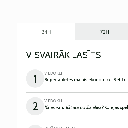
24H
72H
VISVAIRĀK LASĪTS
VIEDOKĻI
1
Supertabletes mainīs ekonomiku. Bet kur
VIEDOKĻI
2
Kā es varu tikt ārā no šīs elles?
Korejas spe