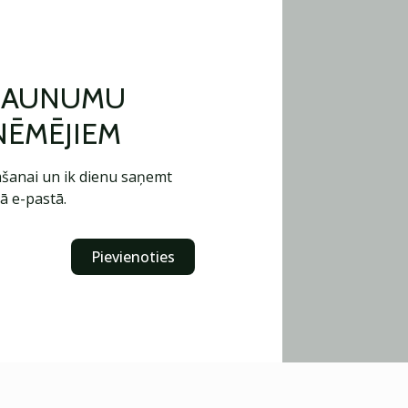
 JAUNUMU
ŅĒMĒJIEM
šanai un ik dienu saņemt
ā e-pastā.
Pievienoties